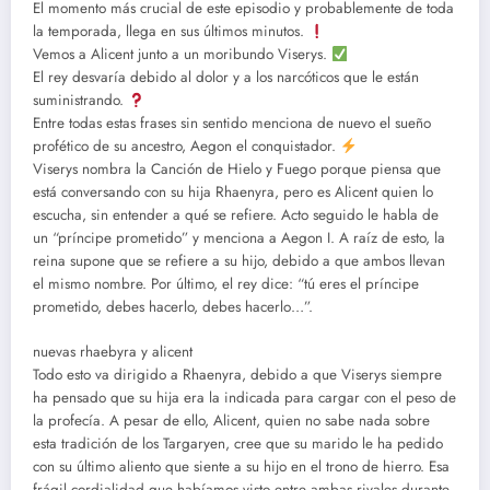
El momento más crucial de este episodio y probablemente de toda
la temporada, llega en sus últimos minutos.
Vemos a Alicent junto a un moribundo Viserys.
El rey desvaría debido al dolor y a los narcóticos que le están
suministrando.
Entre todas estas frases sin sentido menciona de nuevo el sueño
profético de su ancestro, Aegon el conquistador.
Viserys nombra la Canción de Hielo y Fuego porque piensa que
está conversando con su hija Rhaenyra, pero es Alicent quien lo
escucha, sin entender a qué se refiere. Acto seguido le habla de
un “príncipe prometido” y menciona a Aegon I. A raíz de esto, la
reina supone que se refiere a su hijo, debido a que ambos llevan
el mismo nombre. Por último, el rey dice: “tú eres el príncipe
prometido, debes hacerlo, debes hacerlo…”.
nuevas rhaebyra y alicent
Todo esto va dirigido a Rhaenyra, debido a que Viserys siempre
ha pensado que su hija era la indicada para cargar con el peso de
la profecía. A pesar de ello, Alicent, quien no sabe nada sobre
esta tradición de los Targaryen, cree que su marido le ha pedido
con su último aliento que siente a su hijo en el trono de hierro. Esa
frágil cordialidad que habíamos visto entre ambas rivales durante