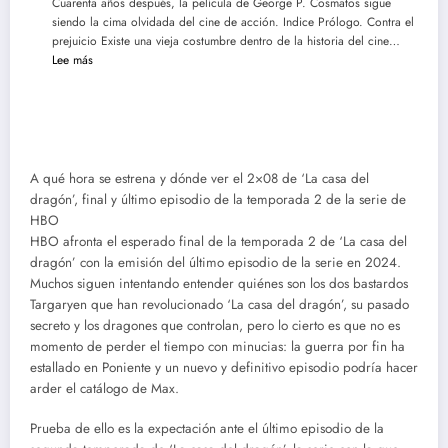
Cuarenta años después, la película de George P. Cosmatos sigue
|
siendo la cima olvidada del cine de acción. Indice Prólogo. Contra el
Análisis
prejuicio Existe una vieja costumbre dentro de la historia del cine…
lírico
:
Lee más
y
Ver
narrativo
y
del
descargar.
nuevo
Rambo
Vengadores:
II:
Doomsday
El
A qué hora se estrena y dónde ver el 2×08 de ‘La casa del
héroe
dragón’, final y último episodio de la temporada 2 de la serie de
que
HBO
Hollywood
HBO afronta el esperado final de la temporada 2 de ‘La casa del
olvidó
dragón’ con la emisión del último episodio de la serie en 2024.
comprender
Muchos siguen intentando entender quiénes son los dos bastardos
Targaryen que han revolucionado ‘La casa del dragón’, su pasado
secreto y los dragones que controlan, pero lo cierto es que no es
momento de perder el tiempo con minucias: la guerra por fin ha
estallado en Poniente y un nuevo y definitivo episodio podría hacer
arder el catálogo de Max.
Prueba de ello es la expectación ante el último episodio de la