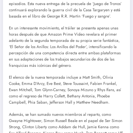
episodios. Esta nueva entrega de la precuela de ‘Juego de Tronos’
continuará explorando la guerra civil de la Casa Targaryen y está
basada en el libro de George R.R. Martin ‘Fuego y sangre’.
En un interesante movimiento, el tráiler se presenta apenas unas
horas después de que Amazon Prime Video revelara el primer
adelanto de la segunda temporada de su propia serie fantástica,
‘El Señor de los Anillos: Los Anillos del Poder’, intensificando la
percepción de una competencia directa entre ambas plataformas
en sus adaptaciones de los trabajos secundarios de dos de las
franquicias más icónicas del género.
El elenco de la nueva temporada incluye a Matt Smith, Olivia
Cooke, Emma D’Arcy, Eve Best, Steve Toussaint, Fabien Frankel,
Ewan Mitchell, Tom Glynn-Carney, Sonoya Mizuno y Rhys Ifans, así
como el regreso de Harry Collett, Bethany Antonia, Phoebe
Campbell, Phia Saban, Jefferson Hall y Matthew Needham.
Además, se han sumado nuevos miembros al reparto, como
Gwayne Hightower, Simon Russell Beale en el papel de Ser Simon
Strong, Clinton Liberty como Addam de Hull, Jamie Kenna como