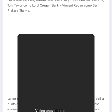
Ser Alfred Broome, Kieran Bew como Hugh, Tom Bennett como Ulf,
Tom Taylor como Lord Cregan Stark y Vincent Regan como Ser
Rickard Thorne.
La tan esperada segunda temporada de La Casa del Dragón está a
punto de llegar este mismo año, dos años después de su exitoso
estreno. La precuela de Juego de Tronos cautivó tanto a la crítica