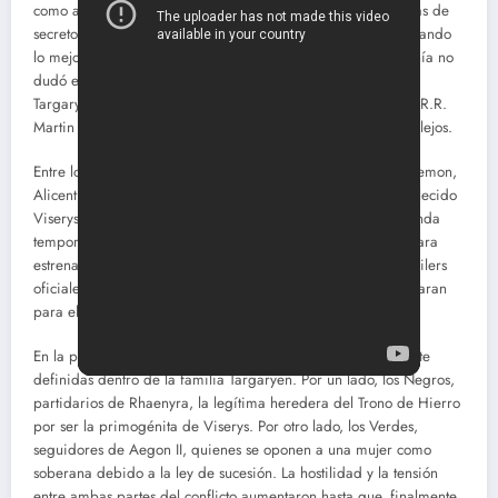
como al público de HBO con sus intrigas palaciegas, repletas de
secretos y traiciones en la lucha por el Trono de Hierro, evocando
lo mejor de la franquicia original. Por esta razón, la compañía no
dudó en renovarla y continuar la fascinante historia de los
Targaryen, adaptando la novela Fuego y Sangre de George R.R.
Martin y presentando una amplia gama de personajes complejos.
Entre los personajes destacados se encuentran Rhaenyra, Daemon,
Alicent, Aemond, Aegon II, Corlys Velaryon, Rahenys y el fallecido
Viserys. Aquellos que aún están vivos regresarán en la segunda
temporada de La Casa del Dragón, que está programada para
estrenarse en el mes de junio y ya ha lanzado dos nuevos tráilers
oficiales. Estos adelantos están llenos de emoción y nos preparan
para el estallido definitivo de la guerra.
En la primera temporada, surgieron dos facciones claramente
definidas dentro de la familia Targaryen. Por un lado, los Negros,
partidarios de Rhaenyra, la legítima heredera del Trono de Hierro
por ser la primogénita de Viserys. Por otro lado, los Verdes,
seguidores de Aegon II, quienes se oponen a una mujer como
soberana debido a la ley de sucesión. La hostilidad y la tensión
entre ambas partes del conflicto aumentaron hasta que, finalmente,