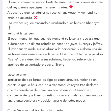
El evento comienza siendo bastante tenso, pero un potente discurso
del rey parece apaciguar las enemistades.
A pesar de que los adultos se reconcilian, Aegon y Aemond no
están de acuerdo.
Los jóvenes siguen atacando e insultando a los hijos de Rhaenyra.
aemond targaryen
El peor momento llega cuando Aemond se levanta y declara que
quiere hacer un último brindis en honor de Jayce, Lucerys y Joffrey.
El joven tuerto mide sus palabras a la perfección y elabora una de
las frases más venenosas de la serie. El sádico noble usa la palabra
“fuerte” para describir a sus sobrinos, haciendo referencia al
apellido de su verdadero padre: Strong.
jayce velaryon
Insultarlos de esta forma es algo bastante atrevido, teniendo en
cuenta lo que le ha sucedido a Vaemond Velaryon tras declarar
que los herederos de Rhaenyra son bastardos. Aemond es
consciente de que Daemon está dispuesto a matar a quien sea por
una ofensa como esa y decide hacerlo de todos modos.
Corlys Velaryon, al borde de la muerte