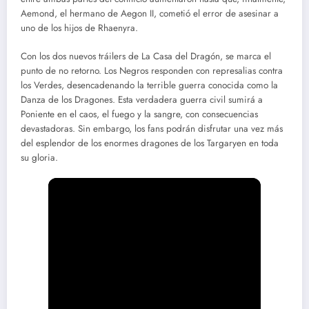
Aemond, el hermano de Aegon II, cometió el error de asesinar a
uno de los hijos de Rhaenyra.
Con los dos nuevos tráilers de La Casa del Dragón, se marca el
punto de no retorno. Los Negros responden con represalias contra
los Verdes, desencadenando la terrible guerra conocida como la
Danza de los Dragones. Esta verdadera guerra civil sumirá a
Poniente en el caos, el fuego y la sangre, con consecuencias
devastadoras. Sin embargo, los fans podrán disfrutar una vez más
del esplendor de los enormes dragones de los Targaryen en toda
su gloria.