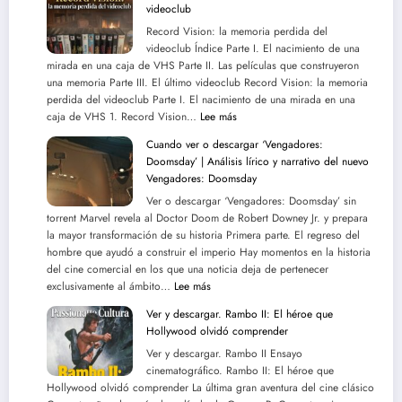
videoclub
Dundee
torrent
o
Record Vision: la memoria perdida del
la
videoclub Índice Parte I. El nacimiento de una
mirada en una caja de VHS Parte II. Las películas que construyeron
arqueología
una memoria Parte III. El último videoclub Record Vision: la memoria
de
perdida del videoclub Parte I. El nacimiento de una mirada en una
una
:
caja de VHS 1. Record Vision…
aventura
Lee más
Record
que
Cuando ver o descargar ‘Vengadores:
Vision:
empezó
Doomsday’ | Análisis lírico y narrativo del nuevo
la
como
Vengadores: Doomsday
memoria
una
Ver o descargar ‘Vengadores: Doomsday’ sin
perdida
rareza
torrent Marvel revela al Doctor Doom de Robert Downey Jr. y prepara
del
y
la mayor transformación de su historia Primera parte. El regreso del
videoclub
terminó
hombre que ayudó a construir el imperio Hay momentos en la historia
convertida
del cine comercial en los que una noticia deja de pertenecer
en
:
exclusivamente al ámbito…
Lee más
reliquia
Cuando
Ver y descargar. Rambo II: El héroe que
ver
Hollywood olvidó comprender
o
Ver y descargar. Rambo II Ensayo
descargar
cinematográfico. Rambo II: El héroe que
‘Vengadores:
Hollywood olvidó comprender La última gran aventura del cine clásico
Doomsday’