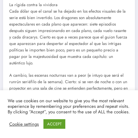
La rígida contra la vividora
Cada dólar que el canal se ha dejado en los efectos visuales de la
serie está bien invertido. Los dragones son absolutamente
espectaculares en cada plano que aparecen: siete episodios
después siguen impresionando en cada plano, cada vuelo rasante
y cada dracarys. Cierto es que a veces parece que el guion fuerza
que aparezcan para despertar al espectador al que las intrigas
políticas le importen bien poco, pero es un pequeño precio a
pagar por la majestuosidad que muestra cada capítulo: un
auténtico lujo.
A cambio, las escenas nocturnas van a peor (e intuyo que será el
runrún seriéfilo de la semana). Cierto: si se ven de noche o con un
proyector en una sala de cine se entienden perfectamente, pero en
cualquier otra condición lumínica hay momentos en los que cuesta
We use cookies on our website to give you the most relevant
entender lo que se está viendo. La nitidez de la escena de sexo
experience by remembering your preferences and repeat visits.
entre Rhaenyra y Daemon es prácticamente una pantalla en negro
By clicking “Accept”, you consent to the use of ALL the cookies.
a la que sigue el apropiamiento del dragón, que también cuesta
distinguir. Lo que ocurre es estupendo, pero, al igual que ya
Cookie settings
ACCEPT
pasaba en las escenas nocturnas de ‘Juego de tronos’, su afán por
mostrar las condiciones lo más realistas posibles hace que a veces