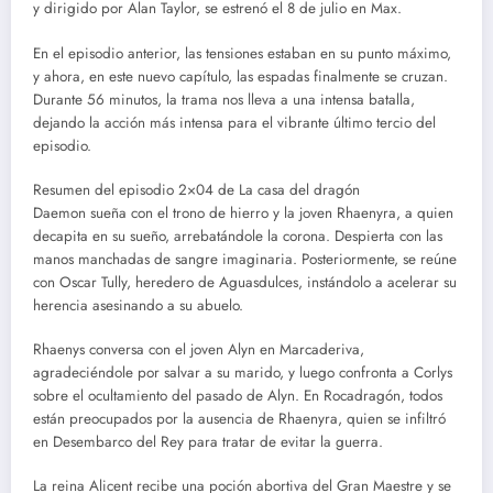
y dirigido por Alan Taylor, se estrenó el 8 de julio en Max.
En el episodio anterior, las tensiones estaban en su punto máximo,
y ahora, en este nuevo capítulo, las espadas finalmente se cruzan.
Durante 56 minutos, la trama nos lleva a una intensa batalla,
dejando la acción más intensa para el vibrante último tercio del
episodio.
Resumen del episodio 2×04 de La casa del dragón
Daemon sueña con el trono de hierro y la joven Rhaenyra, a quien
decapita en su sueño, arrebatándole la corona. Despierta con las
manos manchadas de sangre imaginaria. Posteriormente, se reúne
con Oscar Tully, heredero de Aguasdulces, instándolo a acelerar su
herencia asesinando a su abuelo.
Rhaenys conversa con el joven Alyn en Marcaderiva,
agradeciéndole por salvar a su marido, y luego confronta a Corlys
sobre el ocultamiento del pasado de Alyn. En Rocadragón, todos
están preocupados por la ausencia de Rhaenyra, quien se infiltró
en Desembarco del Rey para tratar de evitar la guerra.
La reina Alicent recibe una poción abortiva del Gran Maestre y se