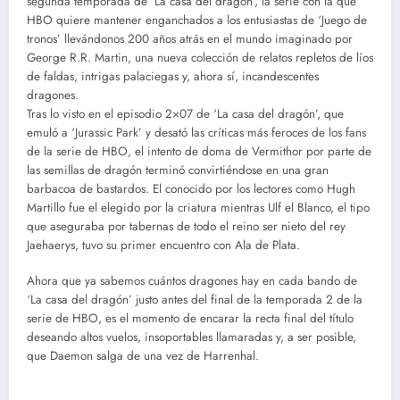
segunda temporada de ‘La casa del dragón’, la serie con la que
HBO quiere mantener enganchados a los entusiastas de ‘Juego de
tronos’ llevándonos 200 años atrás en el mundo imaginado por
George R.R. Martin, una nueva colección de relatos repletos de líos
de faldas, intrigas palaciegas y, ahora sí, incandescentes
dragones.
Tras lo visto en el episodio 2×07 de ‘La casa del dragón’, que
emuló a ‘Jurassic Park’ y desató las críticas más feroces de los fans
de la serie de HBO, el intento de doma de Vermithor por parte de
las semillas de dragón terminó convirtiéndose en una gran
barbacoa de bastardos. El conocido por los lectores como Hugh
Martillo fue el elegido por la criatura mientras Ulf el Blanco, el tipo
que aseguraba por tabernas de todo el reino ser nieto del rey
Jaehaerys, tuvo su primer encuentro con Ala de Plata.
Ahora que ya sabemos cuántos dragones hay en cada bando de
‘La casa del dragón’ justo antes del final de la temporada 2 de la
serie de HBO, es el momento de encarar la recta final del título
deseando altos vuelos, insoportables llamaradas y, a ser posible,
que Daemon salga de una vez de Harrenhal.