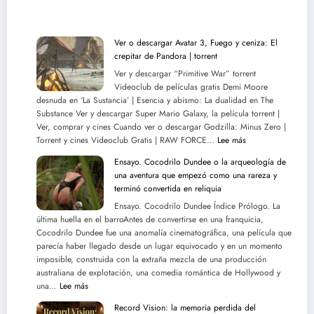
Ver o descargar Avatar 3, Fuego y ceniza: El
crepitar de Pandora | torrent
Ver y descargar “Primitive War” torrent
Videoclub de películas gratis Demi Moore
desnuda en ‘La Sustancia’ | Esencia y abismo: La dualidad en The
Substance Ver y descargar Super Mario Galaxy, la película torrent |
Ver, comprar y cines Cuando ver o descargar Godzilla: Minus Zero |
:
Torrent y cines Videoclub Gratis | RAW FORCE…
Lee más
Ver
Ensayo. Cocodrilo Dundee o la arqueología de
o
una aventura que empezó como una rareza y
descargar
terminó convertida en reliquia
Avatar
Ensayo. Cocodrilo Dundee Índice Prólogo. La
3,
última huella en el barroAntes de convertirse en una franquicia,
Fuego
Cocodrilo Dundee fue una anomalía cinematográfica, una película que
y
parecía haber llegado desde un lugar equivocado y en un momento
ceniza:
imposible, construida con la extraña mezcla de una producción
El
australiana de explotación, una comedia romántica de Hollywood y
crepitar
:
una…
Lee más
de
Ensayo.
Pandora
Record Vision: la memoria perdida del
Cocodrilo
|