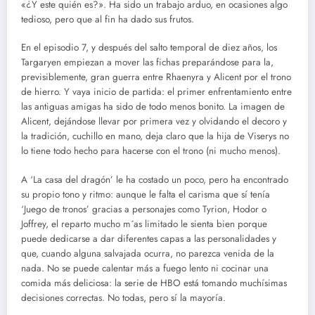
«¿Y este quién es?». Ha sido un trabajo arduo, en ocasiones algo
tedioso, pero que al fin ha dado sus frutos.
En el episodio 7, y después del salto temporal de diez años, los
Targaryen empiezan a mover las fichas preparándose para la,
previsiblemente, gran guerra entre Rhaenyra y Alicent por el trono
de hierro. Y vaya inicio de partida: el primer enfrentamiento entre
las antiguas amigas ha sido de todo menos bonito. La imagen de
Alicent, dejándose llevar por primera vez y olvidando el decoro y
la tradición, cuchillo en mano, deja claro que la hija de Viserys no
lo tiene todo hecho para hacerse con el trono (ni mucho menos).
A ‘La casa del dragón’ le ha costado un poco, pero ha encontrado
su propio tono y ritmo: aunque le falta el carisma que sí tenía
‘Juego de tronos’ gracias a personajes como Tyrion, Hodor o
Joffrey, el reparto mucho m´as limitado le sienta bien porque
puede dedicarse a dar diferentes capas a las personalidades y
que, cuando alguna salvajada ocurra, no parezca venida de la
nada. No se puede calentar más a fuego lento ni cocinar una
comida más deliciosa: la serie de HBO está tomando muchísimas
decisiones correctas. No todas, pero sí la mayoría.