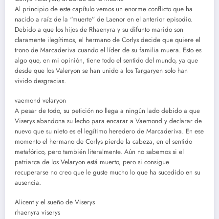
Al principio de este capítulo vemos un enorme conflicto que ha
nacido a raíz de la “muerte” de Laenor en el anterior episodio.
Debido a que los hijos de Rhaenyra y su difunto marido son
claramente ilegítimos, el hermano de Corlys decide que quiere el
trono de Marcaderiva cuando el líder de su familia muera. Esto es
algo que, en mi opinión, tiene todo el sentido del mundo, ya que
desde que los Valeryon se han unido a los Targaryen solo han
vivido desgracias.
vaemond velaryon
A pesar de todo, su petición no llega a ningún lado debido a que
Viserys abandona su lecho para encarar a Vaemond y declarar de
nuevo que su nieto es el legítimo heredero de Marcaderiva. En ese
momento el hermano de Corlys pierde la cabeza, en el sentido
metafórico, pero también literalmente. Aún no sabemos si el
patriarca de los Velaryon está muerto, pero si consigue
recuperarse no creo que le guste mucho lo que ha sucedido en su
ausencia.
Alicent y el sueño de Viserys
rhaenyra viserys