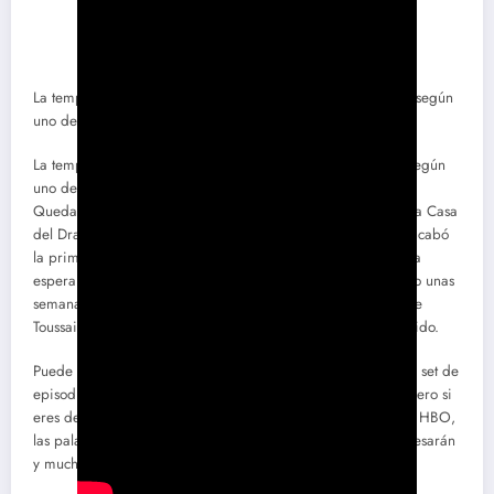
La temporada 2 de La Casa del Dragón será una lucha total según
uno de sus protagonistas
La temporada 2 de La Casa del Dragón ser una lucha total según
uno de sus protagonistas
Queda todavía mucho para que llegue la temporada 2 de La Casa
del Dragón, al fin y al cabo hace poco más de un mes que acabó
la primera, y hasta 2024 no veremos la continuación. Pero la
espera se está haciendo ya eterna aunque solo hayan pasado unas
semanas, así que si algunos de sus protagonistas, como Steve
Toussaint, puede adelantar algo, tal vez el año pase más rápido.
Puede que algunos ya sepan hacia dónde va a ir el próximo set de
episodios porque han leído el libro de George RR Martin, pero si
eres de los que está descubriendo la historia con la serie de HBO,
las palabras del actor que da vida a Corlys Velaryon te interesarán
y mucho.