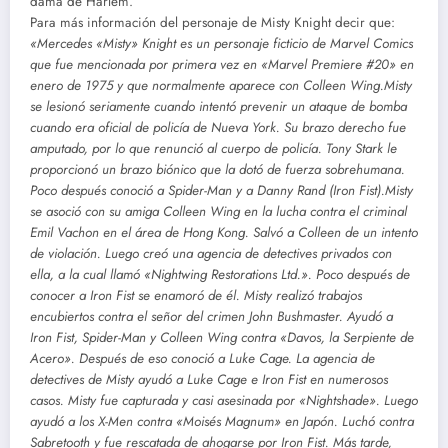
dama de Harlem.
Para más información del personaje de Misty Knight decir que:
«Mercedes «Misty» Knight es un personaje ficticio de Marvel Comics
que fue mencionada por primera vez en «Marvel Premiere #20» en
enero de 1975 y que normalmente aparece con Colleen Wing.Misty
se lesionó seriamente cuando intentó prevenir un ataque de bomba
cuando era oficial de policía de Nueva York. Su brazo derecho fue
amputado, por lo que renunció al cuerpo de policía. Tony Stark le
proporcionó un brazo biónico que la dotó de fuerza sobrehumana.
Poco después conoció a Spider-Man y a Danny Rand (Iron Fist).Misty
se asoció con su amiga Colleen Wing en la lucha contra el criminal
Emil Vachon en el área de Hong Kong. Salvó a Colleen de un intento
de violación. Luego creó una agencia de detectives privados con
ella, a la cual llamó «Nightwing Restorations Ltd.». Poco después de
conocer a Iron Fist se enamoró de él. Misty realizó trabajos
encubiertos contra el señor del crimen John Bushmaster. Ayudó a
Iron Fist, Spider-Man y Colleen Wing contra «Davos, la Serpiente de
Acero». Después de eso conoció a Luke Cage. La agencia de
detectives de Misty ayudó a Luke Cage e Iron Fist en numerosos
casos. Misty fue capturada y casi asesinada por «Nightshade». Luego
ayudó a los X-Men contra «Moisés Magnum» en Japón. Luchó contra
Sabretooth y fue rescatada de ahogarse por Iron Fist. Más tarde,