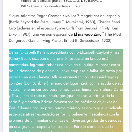
Videoclub películas gratis | ESCLAVAS DEL ESPACIO |
1987 ‧ Ciencia ficción/Aventura ‧ 1h 20m
Y que, mientras Roger Corman tuvo Los 7 magníficos del espacio
(Battle Beyond the Stars, Jimmy T. Murakami, 1980), Charles Band
tuvo Esclavas en el espacio (Slave Girls from Beyond Infinity, Ken
Dixon, 1987), una versión espacial de
El malvado Zaroff
(The Most
Dangerous Game, Irving Pichel, Ernest B. Schoedsack, 1932).
Daria (Elizabeth Kaitan, acreditada como Elizabeth Cayton) y Tisa
(Cindy Beal), escapan de la prisión espacial en la que están
encerradas, logrando robar una nave en su huida. Al pasar cerca
de un desconocido planeta, su nave empieza a fallar sin razón y se
estrellan en este planeta. Allí se encuentran con otros náufragos y
con Zed (Don Scribner), el amo del lugar. Zed, con la ayuda de sus
robots, tiene un curioso pasatiempo: cazar humanos. Y ahora Daria
y Tisa, junto al resto de náufragos (que incluye la estrella de la
serie B y científica Brinke Stevens) son los próximos objetivos de
Zed. Filmada con un presupuesto mínimo, es obvio que la película
esperaba atraer espectadores (principalmente masculinos) con la
promesa de un montón de chicas en diversos grados de desnudez
en una gratuita sexploitation espacial. Pero lo cierto es que la