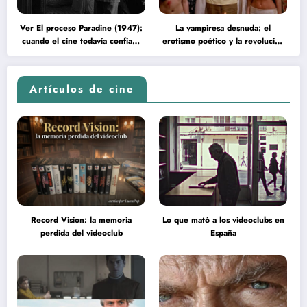
Ver El proceso Paradine (1947):
La vampiresa desnuda: el
cuando el cine todavía confiaba
erotismo poético y la revolución
en la inteligencia del espectador
psicodélica de Jean Rollin
Artículos de cine
Record Vision: la memoria
Lo que mató a los videoclubs en
perdida del videoclub
España