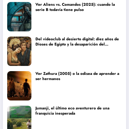
Ver Aliens vs. Comandos (2025): cuando la
serie B todavía tiene pulso
Del videoclub al desierto digital: diez años de
Dioses de Egipto y la desaparición del
blockbuster sin complejos
Ver Zathura (2005) o la odisea de aprender a
ser hermanos
Jumanji, el último eco aventurero de una
franquicia inesperada