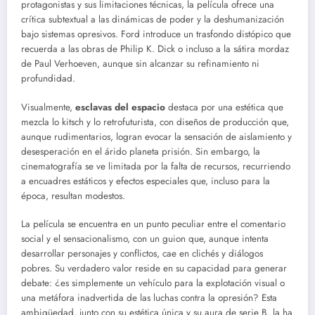
protagonistas y sus limitaciones técnicas, la película ofrece una
crítica subtextual a las dinámicas de poder y la deshumanización
bajo sistemas opresivos. Ford introduce un trasfondo distópico que
recuerda a las obras de Philip K. Dick o incluso a la sátira mordaz
de Paul Verhoeven, aunque sin alcanzar su refinamiento ni
profundidad.
Visualmente,
esclavas del espacio
destaca por una estética que
mezcla lo kitsch y lo retrofuturista, con diseños de producción que,
aunque rudimentarios, logran evocar la sensación de aislamiento y
desesperación en el árido planeta prisión. Sin embargo, la
cinematografía se ve limitada por la falta de recursos, recurriendo
a encuadres estáticos y efectos especiales que, incluso para la
época, resultan modestos.
La película se encuentra en un punto peculiar entre el comentario
social y el sensacionalismo, con un guion que, aunque intenta
desarrollar personajes y conflictos, cae en clichés y diálogos
pobres. Su verdadero valor reside en su capacidad para generar
debate: ¿es simplemente un vehículo para la explotación visual o
una metáfora inadvertida de las luchas contra la opresión? Esta
ambigüedad, junto con su estética única y su aura de serie B, la ha