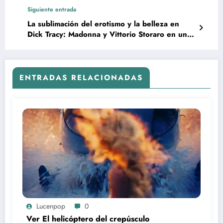
simbólicas y los contrastes sensoriales en la
Siguiente entrada
mitopoética de Star wars
La sublimación del erotismo y la belleza en
Dick Tracy: Madonna y Vittorio Storaro en una
obra maestra visual
ENTRADAS RELACIONADAS
Lucenpop
0
Ver El helicóptero del crepúsculo