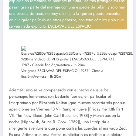
explotación femenina es bastante mínima, las tres protagonistas se
pasan gran parte del metraje con una especie de bikini y solo hay
una escena de sexo, no muy distinta a la que se puede encontrar
en cualquier película de otros géneros, con tono cómico y sin que
se vea nada explícito. ESCLAVAS DEL ESPACIO
Ver gratis ESCLAVAS DEL ESPACIO | 1987 ‧ Ciencia
ficción/Aventura ‧ 1h 20m
Además, esto se ve compensado con el hecho de que los
personajes femeninos son bastante fuertes, en particular el
interpretado por Elizabeth Kaitan (que muchos recordaréis por sus
apariciones en Viernes 13 VII: Sangre nueva [Friday the 13th Part
VII: The New Blood, John Carl Buechler, 1988] y Monstruos en la
noche [Nightwish, Bruce R. Cook, 1989]), una intrépida e
inteligente aventurera que pone contra las cuerdas al malvado Zed.
Es una lástima que esta táctica publicitaria es posible que alejara