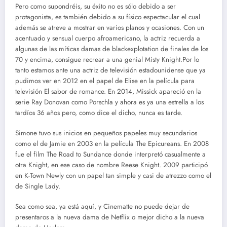
Pero como supondréis, su éxito no es sólo debido a ser
protagonista, es también debido a su físico espectacular el cual
además se atreve a mostrar en varios planos y ocasiones. Con un
acentuado y sensual cuerpo afroamericano, la actriz recuerda a
algunas de las míticas damas de blackexplotation de finales de los
70 y encima, consigue recrear a una genial Misty Knight.Por lo
tanto estamos ante una actriz de televisión estadounidense que ya
pudimos ver en 2012 en el papel de Elise en la película para
televisión El sabor de romance. En 2014, Missick apareció en la
serie Ray Donovan como Porschla y ahora es ya una estrella a los
tardíos 36 años pero, como dice el dicho, nunca es tarde.
Simone tuvo sus inicios en pequeños papeles muy secundarios
como el de Jamie en 2003 en la película The Epicureans. En 2008
fue el film The Road to Sundance donde interpretó casualmente a
otra Knight, en ese caso de nombre Reese Knight. 2009 participó
en K-Town Newly con un papel tan simple y casi de atrezzo como el
de Single Lady.
Sea como sea, ya está aquí, y Cinematte no puede dejar de
presentaros a la nueva dama de Netflix o mejor dicho a la nueva