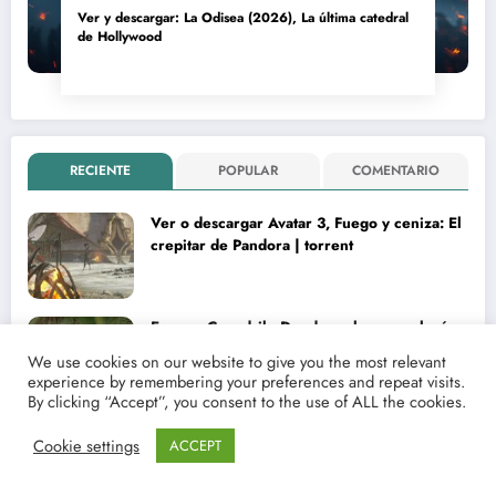
Ver y descargar: La Odisea (2026), La última catedral
de Hollywood
RECIENTE
POPULAR
COMENTARIO
Ver o descargar Avatar 3, Fuego y ceniza: El
crepitar de Pandora | torrent
Ensayo. Cocodrilo Dundee o la arqueología
de una aventura que empezó como una
We use cookies on our website to give you the most relevant
rareza y terminó convertida en reliquia
experience by remembering your preferences and repeat visits.
By clicking “Accept”, you consent to the use of ALL the cookies.
Record Vision: la memoria perdida del
Cookie settings
ACCEPT
videoclub