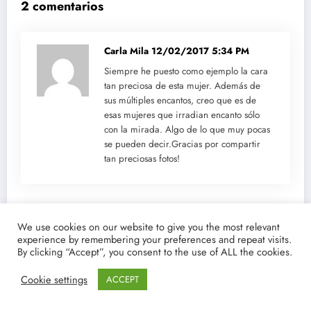
2 comentarios
Carla Mila
12/02/2017 5:34 PM
Siempre he puesto como ejemplo la cara
tan preciosa de esta mujer. Además de
sus múltiples encantos, creo que es de
esas mujeres que irradian encanto sólo
con la mirada. Algo de lo que muy pocas
se pueden decir.Gracias por compartir
tan preciosas fotos!
We use cookies on our website to give you the most relevant
Lucen Pop
14/02/2017 9:21 AM
experience by remembering your preferences and repeat visits.
Gracias a ti por participar, eso nos da
By clicking “Accept”, you consent to the use of ALL the cookies.
gana de seguir buscando imágenes y
rostros como este.
Cookie settings
ACCEPT