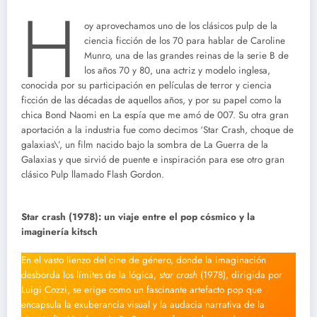
H
oy aprovechamos uno de los clásicos pulp de la
ciencia ficción de los 70 para hablar de Caroline
Munro, una de las grandes reinas de la serie B de
los años 70 y 80, una actriz y modelo inglesa,
conocida por su participación en películas de terror y ciencia
ficción de las décadas de aquellos años, y por su papel como la
chica Bond Naomi en La espía que me amó de 007. Su otra gran
aportación a la industria fue como decimos ‘Star Crash, choque de
galaxias\’, un film nacido bajo la sombra de La Guerra de la
Galaxias y que sirvió de puente e inspiración para ese otro gran
clásico Pulp llamado Flash Gordon.
Star crash (1978): un viaje entre el pop cósmico y la
imaginería kitsch
En el vasto lienzo del cine de género, donde la imaginación
desborda los límites de la lógica,
star crash
(1978), dirigida por
Luigi Cozzi, se erige como un fascinante artefacto pop que
encapsula la exuberancia visual y la audacia narrativa de la