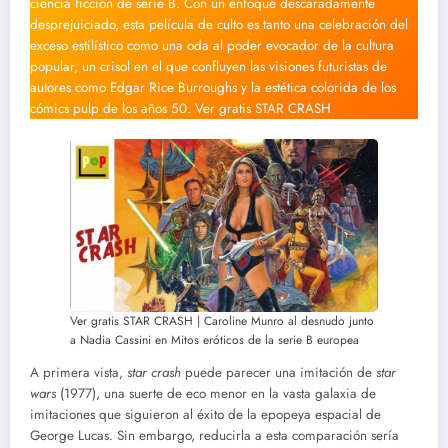
ciencia ficción de serie B. Con un enfoque descaradamente
desprejuiciado, esta película de culto es tanto una celebración del
exceso estilístico como una oda al poder evocador de la cultura
popular, un crisol en el que confluyen las visiones futuristas de
autores como Edgar Rice Burroughs y la estética colorida de los
cómics pulp de los años 50. Ver gratis STAR CRASH
Ver gratis STAR CRASH | Caroline Munro al desnudo junto
a Nadia Cassini en Mitos eróticos de la serie B europea
A primera vista,
star crash
puede parecer una imitación de
star
wars
(1977), una suerte de eco menor en la vasta galaxia de
imitaciones que siguieron al éxito de la epopeya espacial de
George Lucas. Sin embargo, reducirla a esta comparación sería