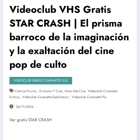
Videoclub VHS Gratis
STAR CRASH | El prisma
barroco de la imaginación
y la exaltación del cine
pop de culto
VIDEOCLUB GRATIS CINEMATTE FLIX
,
,
,
Ciencia Ficción
Erotismo Y Cine
Mitos Del Cine
Videoclub Cinematte
,
,
Erótico
Videoclub Cinematte Exploitation
Videoclub Cinematte Flix
24/11/2024
Ver gratis STAR CRASH