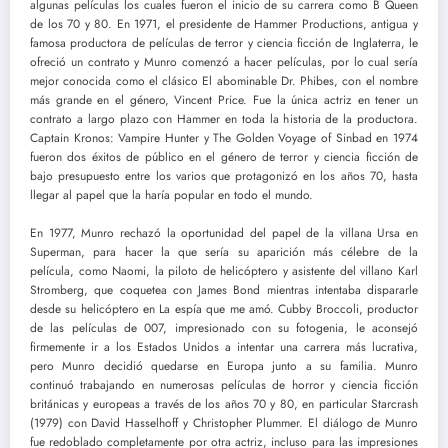
algunas películas los cuales fueron el inicio de su carrera como B Queen
de los 70 y 80. En 1971, el presidente de Hammer Productions, antigua y
famosa productora de películas de terror y ciencia ficción de Inglaterra, le
ofreció un contrato y Munro comenzó a hacer películas, por lo cual sería
mejor conocida como el clásico El abominable Dr. Phibes, con el nombre
más grande en el género, Vincent Price. Fue la única actriz en tener un
contrato a largo plazo con Hammer en toda la historia de la productora.
Captain Kronos: Vampire Hunter y The Golden Voyage of Sinbad en 1974
fueron dos éxitos de público en el género de terror y ciencia ficción de
bajo presupuesto entre los varios que protagonizó en los años 70, hasta
llegar al papel que la haría popular en todo el mundo.
En 1977, Munro rechazó la oportunidad del papel de la villana Ursa en
Superman, para hacer la que sería su aparición más célebre de la
película, como Naomi, la piloto de helicóptero y asistente del villano Karl
Stromberg, que coquetea con James Bond mientras intentaba dispararle
desde su helicóptero en La espía que me amó. Cubby Broccoli, productor
de las películas de 007, impresionado con su fotogenia, le aconsejó
firmemente ir a los Estados Unidos a intentar una carrera más lucrativa,
pero Munro decidió quedarse en Europa junto a su familia. Munro
continuó trabajando en numerosas películas de horror y ciencia ficción
británicas y europeas a través de los años 70 y 80, en particular Starcrash
(1979) con David Hasselhoff y Christopher Plummer. El diálogo de Munro
fue redoblado completamente por otra actriz, incluso para las impresiones