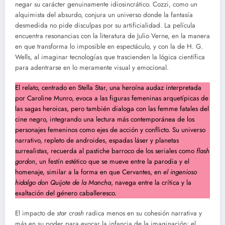
negar su carácter genuinamente idiosincrático. Cozzi, como un
alquimista del absurdo, conjura un universo donde la fantasía
desmedida no pide disculpas por su artificialidad. La película
encuentra resonancias con la literatura de Julio Verne, en la manera
en que transforma lo imposible en espectáculo, y con la de H. G.
Wells, al imaginar tecnologías que trascienden la lógica científica
para adentrarse en lo meramente visual y emocional.
El relato, centrado en Stella Star, una heroína audaz interpretada
por Caroline Munro, evoca a las figuras femeninas arquetípicas de
las sagas heroicas, pero también dialoga con las femme fatales del
cine negro, integrando una lectura más contemporánea de los
personajes femeninos como ejes de acción y conflicto. Su universo
narrativo, repleto de androides, espadas láser y planetas
surrealistas, recuerda al pastiche barroco de los seriales como
flash
gordon
, un festín estético que se mueve entre la parodia y el
homenaje, similar a la forma en que Cervantes, en
el ingenioso
hidalgo don Quijote de la Mancha
, navega entre la crítica y la
exaltación del género caballeresco.
El impacto de
star crash
radica menos en su cohesión narrativa y
más en su poder para evocar la infancia de la imaginación: el