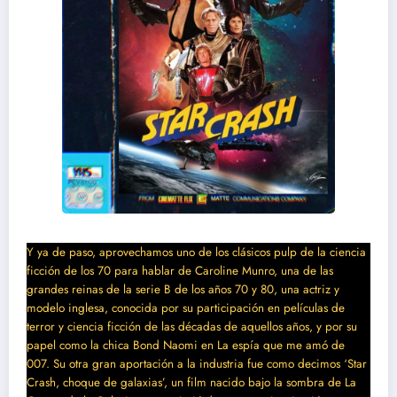
Y ya de paso, aprovechamos uno de los clásicos pulp de la ciencia
ficción de los 70 para hablar de Caroline Munro, una de las
grandes reinas de la serie B de los años 70 y 80, una actriz y
modelo inglesa, conocida por su participación en películas de
terror y ciencia ficción de las décadas de aquellos años, y por su
papel como la chica Bond Naomi en La espía que me amó de
007. Su otra gran aportación a la industria fue como decimos ‘Star
Crash, choque de galaxias’, un film nacido bajo la sombra de La