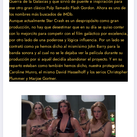
Guerra de la Galaxias y que sirvió de puente e inspiración para
ese otro gran clásico Pulp llamado Flash Gordon. Ahora es uno de
los nombres más buscados de IMDb.
Aunque actualmente Star Crash es un despropósito como gran
producción, no hay que desestimar que en su día se quiso contar
con lo mejorcito para competir con el film galáctico por excelencia,
por otro lado de una poderosa y lógica influencia. Por un lado se
contrató como ya hemos dicho al mismísimo John Barry para la
banda sonora y al cual no se le dejaba ver la película durante su
producción por si aquél decidía abandonar el proyecto. Y en su
reparto estaban como también hemos dicho, nuestra protagonista
Caroline Munro, el mismo David Hasselhoff y los serios Christopher
Plummer y Marjoe Gortner.