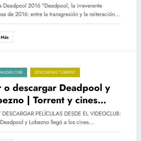
nsgresión y la reiteración en
ca Deadpool 2016 "Deadpool, la irreverente
cine superheroico
sa de 2016: entre la transgresión y la reiteración…
 Más
ALIDAD CINE
DESCARGAS TORRENT
r o descargar Deadpool y
ezno | Torrent y cines
spañol 4K Atmos)
Y DESCARGAR PELÍCULAS DESDE EL VIDEOCLUB:
Deadpool y Lobezno llegó a los cines…