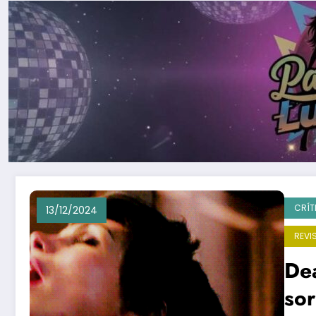
CRÍT
13/12/2024
REVI
Dea
sor