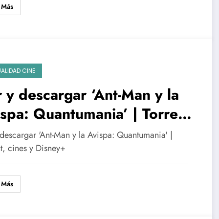
 Más
ALIDAD CINE
 y descargar ‘Ant-Man y la
spa: Quantumania’ | Torrent,
es y Disney+
 descargar 'Ant-Man y la Avispa: Quantumania' |
t, cines y Disney+
 Más