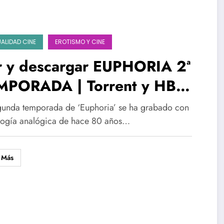
ALIDAD CINE
EROTISMO Y CINE
r y descargar EUPHORIA 2ª
MPORADA | Torrent y HBO
x con Zendaya al desnudo
gunda temporada de ‘Euphoria’ se ha grabado con
s ‘Spiderman’
logía analógica de hace 80 años…
 Más