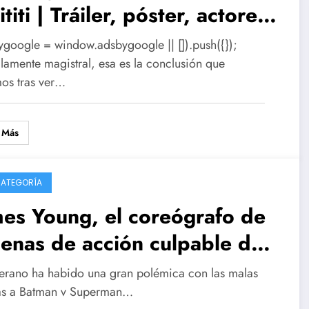
titi | Tráiler, póster, actores,
rsonajes…
ygoogle = window.adsbygoogle || []).push({});
llamente magistral, esa es la conclusión que
os tras ver…
 Más
CATEGORÍA
es Young, el coreógrafo de
enas de acción culpable del
to de Marvel
verano ha habido una gran polémica con las malas
cas a Batman v Superman…