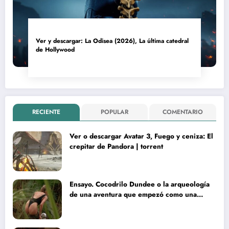
Ver y descargar: La Odisea (2026), La última catedral
de Hollywood
RECIENTE
POPULAR
COMENTARIO
Ver o descargar Avatar 3, Fuego y ceniza: El
crepitar de Pandora | torrent
Ensayo. Cocodrilo Dundee o la arqueología
de una aventura que empezó como una
rareza y terminó convertida en reliquia