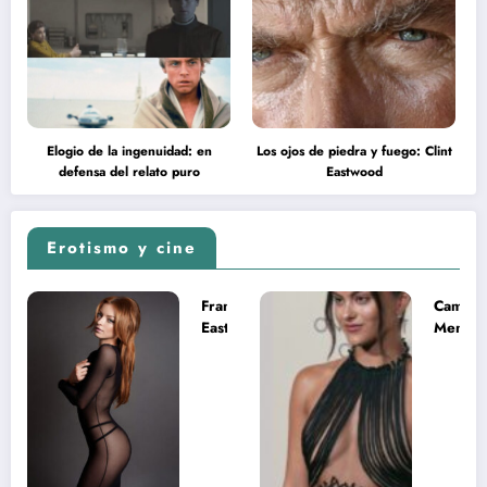
Elogio de la ingenuidad: en
Los ojos de piedra y fuego: Clint
defensa del relato puro
Eastwood
Erotismo y cine
Francesca
Camila
Eastwood y
Mende
la
desnud
melancolía
como T
del legado
en Mast
imposible
del Uni