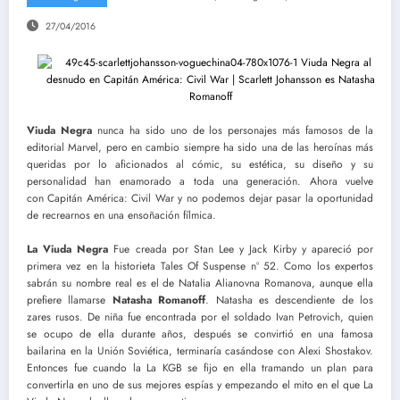
27/04/2016
Viuda Negra
nunca ha sido uno de los personajes más famosos de la
editorial Marvel, pero en cambio siempre ha sido una de las heroínas más
queridas por lo aficionados al cómic, su estética, su diseño y su
personalidad han enamorado a toda una generación. Ahora vuelve
con Capitán América: Civil War y no podemos dejar pasar la oportunidad
de recrearnos en una ensoñación fílmica.
La Viuda Negra
Fue creada por Stan Lee y Jack Kirby y apareció por
primera vez en la historieta Tales Of Suspense nº 52. Como los expertos
sabrán su nombre real es el de Natalia Alianovna Romanova, aunque ella
prefiere llamarse
Natasha Romanoff
. Natasha es descendiente de los
zares rusos. De niña fue encontrada por el soldado Ivan Petrovich, quien
se ocupo de ella durante años, después se convirtió en una famosa
bailarina en la Unión Soviética, terminaría casándose con Alexi Shostakov.
Entonces fue cuando la La KGB se fijo en ella tramando un plan para
convertirla en uno de sus mejores espías y empezando el mito en el que La