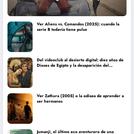
Ver Aliens vs. Comandos (2025): cuando la
serie B todavía tiene pulso
Del videoclub al desierto digital: diez años de
Dioses de Egipto y la desaparición del
blockbuster sin complejos
Ver Zathura (2005) o la odisea de aprender a
ser hermanos
Jumanji, el último eco aventurero de una