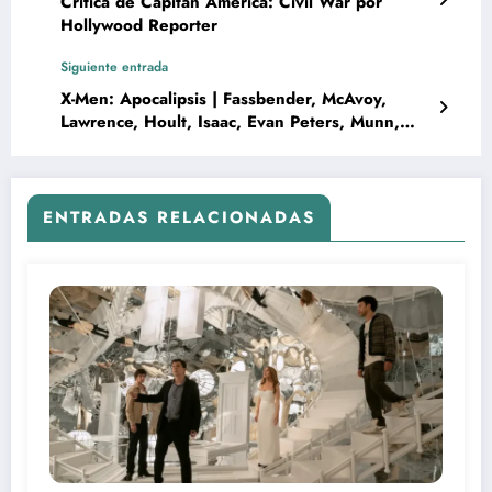
Crítica de Capitán América: Civil War por
Hollywood Reporter
Siguiente entrada
X-Men: Apocalipsis | Fassbender, McAvoy,
Lawrence, Hoult, Isaac, Evan Peters, Munn,
Tye Sheridan, Sophie Turner, Byrne, Ben
Hardy, Kodi Smit-McPhee y Alexandra Shipp
ENTRADAS RELACIONADAS