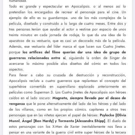
humanidad.
Todo es grande y espectacular en Apocalipsis. o al menos así lo
pretendían los encargados de recrear el personaje para el cine. Un
ejemplo de ello es su guardarropa. uno de los más complejos de la
película, diseñado y construido a lo largo de cuatro meses. Entre dos y
tres personas tenían que ayudar al actor a vestirse por espacio de unos
treinta minutos en cada jornada de rodaje, lo que da una idea de lo
aparatoso de su vestuario, que es casi un decorado más de la película.
Además, ese vestuario del líder marca el que lucen sus Cuatro Jinetes.
porque
los artífices del filme querían dar una idea de grupo de
guerreros relacionados entre sí
, siguiendo la orden de Singer de
acercarse lo máximo posible alos diseños del cómic en todos los
aspectos.
Para llevar a cabo su cruzada de destrucción y reconstrucción,
Apocalipsis recluta a cuatro guerreros que replantean el concepto del
superhéroe convertido en supervillano explorado anteriormente en
películas como Superman 3. Los Cuatro Jinetes de Apocalipsis son héroes
caídos en el lado oscuro:
Magneto, siempre llevado por el deseo de
venganza
que le pone alternativamente del lado de los héroes y del lado
de los villanos, como en los propios cómics. capitanea a otros tres
personajes que en las viñetas ejercen el papel de héroes:
Psylocke [Olivia
Munnl
,
Ángel [Ben Hardy] y Tormenta [Alexandra Shipp]
. El duelo de
estos personajes con los X-Men de Xavier inevitablemente nos lleva a
pensar en una variante de la guerra civil entre super héroes de la tercera