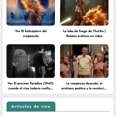
Ver El helicóptero del
La loba de fuego de Thul-Ka |
crepúsculo
Relatos eróticos en video
Ver El proceso Paradine (1947):
La vampiresa desnuda: el
cuando el cine todavía confiaba
erotismo poético y la revolución
en la inteligencia del espectador
psicodélica de Jean Rollin
Artículos de cine