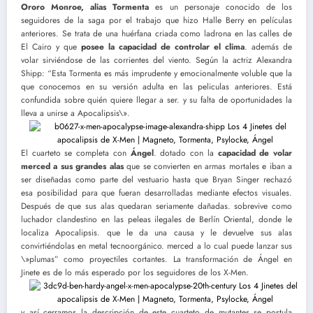
Ororo Monroe, alias Tormenta
es un personaje conocido de los
seguidores de la saga por el trabajo que hizo Halle Berry en películas
anteriores. Se trata de una huérfana criada como ladrona en las calles de
El Cairo y que
posee la capacidad de controlar el clima
. además de
volar sirviéndose de las corrientes del viento. Según la actriz Alexandra
Shipp: “Esta Tormenta es más imprudente y emocionalmente voluble que la
que conocemos en su versión adulta en las peliculas anteriores. Está
confundida sobre quién quiere llegar a ser. y su falta de oportunidades la
lleva a unirse a Apocalipsis\».
El cuarteto se completa con
Ángel
. dotado con la
capacidad de volar
merced a sus grandes alas
que se convierten en armas mortales e iban a
ser diseñadas como parte del vestuario hasta que Bryan Singer rechazó
esa posibilidad para que fueran desarrolladas mediante efectos visuales.
Después de que sus alas quedaran seriamente dañadas. sobrevive como
luchador clandestino en las peleas ilegales de Berlín Oriental, donde le
localiza Apocalipsis. que le da una causa y le devuelve sus alas
convirtiéndolas en metal tecnoorgánico. merced a lo cual puede lanzar sus
\»plumas” como proyectiles cortantes. La transformación de Ángel en
Jinete es de lo más esperado por los seguidores de los X-Men.
y así cerramos la descripción de este cuarteto de mutantes se postula