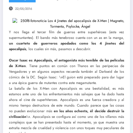
22/05/2016
Y nos llega el tercer film de guerras entre superhéroes (esta vez
supermuntantes). El bando más tenebroso cuenta con un as en la manga,
un cuarteto de guerreros apodados como los 4 jinetes del
apocalipsis
, los cuales sin más, pasamos a descubrir.
Oscar Isaac es Apocalipsis, el antagonista más temible de las peliculas
de X-Men
. Tiene puntos en común con Thanos en las peripecias de
Vengadores y en algunos aspectos recuerda también al Darkseid de los
cómics de la DC. Según Isaac: \»El guion está preparado para dar lugar
a una épica guerra de mutantes contra este megamutante.
La batalla de los X-Men con Apocalipsis es una bestialidad, es más
estamos ante uno de los enfrentamientos más salvajes que ha dado hasta
ahora el cine de superhñeroes. Apocalipsis es una fuerza creadora y al
mismo tiempo destructora de este mundo. Cuando parece que las cosas
no pueden evolucionar más
en los años ochenta, él decide destruir la
civilización
\». Apocalipsis se configura así como uno de los villanos más
complejos que se han presentado hasta el momento, ya que muestra una
extraña mezcla de crueldad y violencia con unos toques muy peculiares de