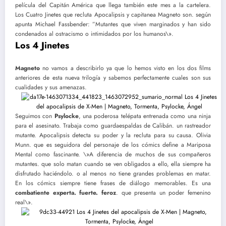
película del Capitán América que llega también este mes a la cartelera.
Los Cuatro Jinetes que recluta Apocalipsis y capitanea Magneto son. según
apunta Michael Fassbender: ”Mutantes que viven marginados y han sido
condenados al ostracismo o intimidados por los humanos\».
Los 4 Jinetes
Magneto
no vamos a describirlo ya que lo hemos visto en los dos films
anteriores de esta nueva trilogía y sabemos perfectamente cuales son sus
cualidades y sus amenazas.
Seguimos con
Psylocke
, una poderosa telépata entrenada como una ninja
para el asesinato. Trabaja como guardaespaldas de Calibán. un rastreador
mutante. Apocalipsis detecta su poder y la recluta para su causa. Olivia
Munn. que es seguidora del personaje de los cómics define a Mariposa
Mental como fascinante. \»A diferencia de muchos de sus compañeros
mutantes. que solo matan cuando se ven obligados a ello, ella siempre ha
disfrutado haciéndolo. o al menos no tiene grandes problemas en matar.
En los cómics siempre tiene frases de diálogo memorables. Es una
combatiente experta. fuerte. feroz
. que presenta un poder femenino
real\».