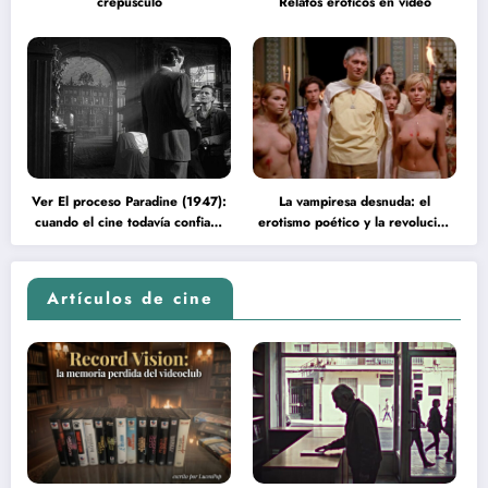
crepúsculo
Relatos eróticos en video
Ver El proceso Paradine (1947):
La vampiresa desnuda: el
cuando el cine todavía confiaba
erotismo poético y la revolución
en la inteligencia del espectador
psicodélica de Jean Rollin
Artículos de cine