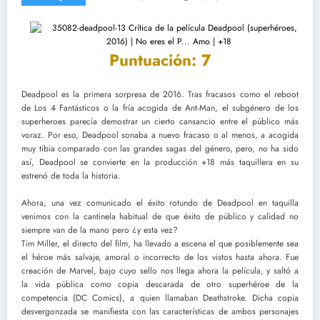
Puntuación: 7
Deadpool es la primera sorpresa de 2016. Tras fracasos como el reboot
de Los 4 Fantásticos o la fría acogida de Ant-Man, el subgénero de los
superheroes parecía demostrar un cierto cansancio entre el público más
voraz. Por eso, Deadpool sonaba a nuevo fracaso o al menos, a acogida
muy tibia comparado con las grandes sagas del género, pero, no ha sido
así, Deadpool se convierte en la producción +18 más taquillera en su
estrenó de toda la historia.
Ahora, una vez comunicado el éxito rotundo de Deadpool en taquilla
venimos con la cantinela habitual de que éxito de público y calidad no
siempre van de la mano pero ¿y esta vez?
Tim Miller, el directo del film, ha llevado a escena el que posiblemente sea
el héroe más salvaje, amoral o incorrecto de los vistos hasta ahora. Fue
creación de Marvel, bajo cuyo sello nos llega ahora la película, y saltó a
la vida pública como copia descarada de otro superhéroe de la
competencia (DC Comics), a quien llamaban Deathstroke. Dicha copia
desvergonzada se manifiesta con las características de ambos personajes