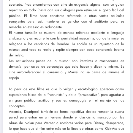
acertado. Nos encontramos con cine sin exigencia alguna, con un guion
repetitivo en todo (hasta con sus diálogos) para estimular el gozo fácil del
público. El filme hace constante referencia a otras tantas películas
semejantes para, así, mantener su gancho con el auditorio pero, se
remacha en exceso: es redundante.
El humor también se muestra de manera reiterada mediante el lenguaje
chabacano y es recurrente con la genitalidad masculina, donde la mujer es
relegada a los caprichos del hombre. La acción es un rejuntado de lo
mismo: aquí todo se repite y repite siempre con poca coherencia interna
del relato.
Las actuaciones pecan de lo mismo: son iterativas o machaconas en
demasía, por culpa de personajes que solo hacen y dicen lo mismo. Es
cine autorreferencial al cansancio y Marvel no se cansa de mirarse al
espejo.
Lo peor de este filme es que lo vulgar y escatológico aparecen como
expresiones falsas de lo “rupturista” y de lo “provocativo”, para agradar a
un gran público acrítico y eso es demagogia en el manejo de los
conceptos.
Además, Deadpool también de forma repetitiva decide romper la cuarta
pared para entrar en un terreno donde el clasicismo marcado por las
obras de Nolan para Warner o nombres varios para Disney, desaparece,
lo que hace que el film entre más en la línea de obras como Kick-Ass que