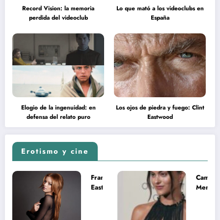
Record Vision: la memoria
Lo que mató a los videoclubs en
perdida del videoclub
España
Elogio de la ingenuidad: en
Los ojos de piedra y fuego: Clint
defensa del relato puro
Eastwood
Erotismo y cine
Francesca
Camila
Eastwood y
Mende
la
desnud
melancolía
como T
del legado
en Mast