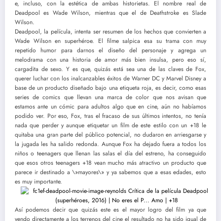
e, incluso, con la estética de ambas historietas. El nombre real de
Deadpool es Wade Wilson, mientras que el de Deathstroke es Slade
Wilson.
Deadpool, la película, intenta ser resumen de los hechos que convierten a
Wade Wilson en superhéroe. El filme salpica esa su trama con muy
repetido humor para darnos el diseño del personaje y agrega un
melodrama con una historia de amor más bien insulsa, pero eso sí,
cargadita de sexo. Y es que, quizás está sea una de las claves de Fox,
querer luchar con los inalcanzables éxitos de Warner DC y Marvel Disney a
base de un producto diseñado bajo una etiqueta roja, es decir, como esas
series de comics que llevan una marca de color que nos avisan que
estamos ante un cómic para adultos algo que en cine, aún no habíamos
podido ver. Por eso, Fox, tras el fracaso de sus últimos intentos, no tenía
nada que perder y aunque etiquetar un film de este estilo con un +18 le
quitaba una gran parte del público potencial, no dudaron en arriesgarse y
la jugada les ha salido redonda. Aunque Fox ha dejado fuera a todos los
niños o teenagers que llenan las salas el día del estreno, ha conseguido
que esos otros teenagers +18 vean mucho más atractivo un producto que
parece ir destinado a \»mayores\» y ya sabemos que a esas edades, esto
es muy importante.
Así podemos decir que quizás este es el mayor logro del film ya que
yendo directamente a los terrenos del cine el resultado no ha sido igual de