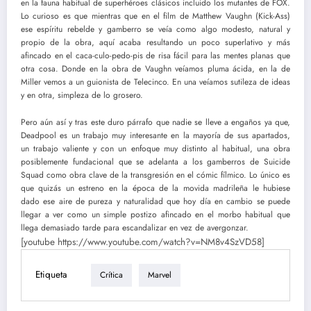
en la fauna habitual de superhéroes clásicos incluido los mutantes de FOX.
Lo curioso es que mientras que en el film de Matthew Vaughn (Kick-Ass)
ese espíritu rebelde y gamberro se veía como algo modesto, natural y
propio de la obra, aquí acaba resultando un poco superlativo y más
afincado en el caca-culo-pedo-pis de risa fácil para las mentes planas que
otra cosa. Donde en la obra de Vaughn veíamos pluma ácida, en la de
Miller vemos a un guionista de Telecinco. En una veíamos sutileza de ideas
y en otra, simpleza de lo grosero.
Pero aún así y tras este duro párrafo que nadie se lleve a engaños ya que,
Deadpool es un trabajo muy interesante en la mayoría de sus apartados,
un trabajo valiente y con un enfoque muy distinto al habitual, una obra
posiblemente fundacional que se adelanta a los gamberros de Suicide
Squad como obra clave de la transgresión en el cómic fílmico. Lo único es
que quizás un estreno en la época de la movida madrileña le hubiese
dado ese aire de pureza y naturalidad que hoy día en cambio se puede
llegar a ver como un simple postizo afincado en el morbo habitual que
llega demasiado tarde para escandalizar en vez de avergonzar.
[youtube https://www.youtube.com/watch?v=NM8v4SzVD58]
Etiqueta
Crítica
Marvel