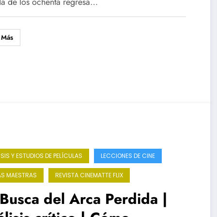
ueños detalles para hacer
a de los ochenta regresa…
nde un film
 Más
ISIS Y ESTUDIOS DE PELÍCULAS
LECCIONES DE CINE
S MAESTRAS
REVISTA CINEMATTE FLIX
Busca del Arca Perdida |