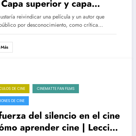
 Capa superior y capa
erior | El Incidente de M.
staría reivindicar una película y un autor que
ght Shyamalan
 público por desconocimiento, como crítica…
 Más
CULOS DE CINE
CINEMATTE FAN FILMS
IONES DE CINE
fuerza del silencio en el cine
ómo aprender cine | Lección