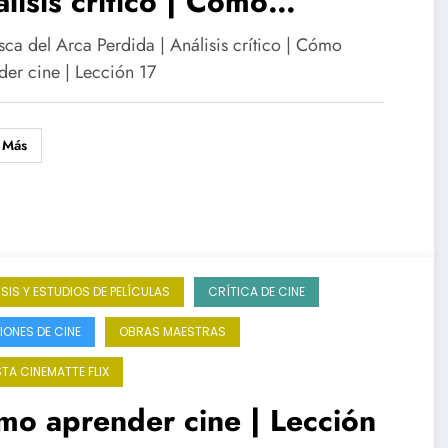
lisis crítico | Cómo
ender cine
sca del Arca Perdida | Análisis crítico | Cómo
der cine | Lección 17
 Más
ISIS Y ESTUDIOS DE PELÍCULAS
CRÍTICA DE CINE
IONES DE CINE
OBRAS MAESTRAS
STA CINEMATTE FLIX
o aprender cine | Lección