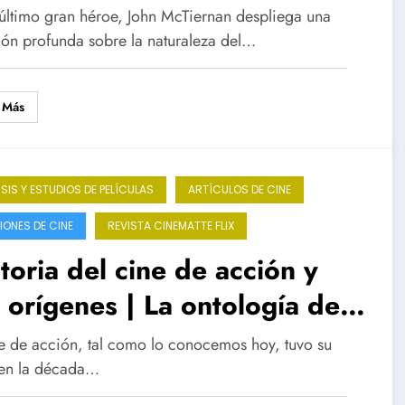
 cine de acción en ‘El último
 último gran héroe, John McTiernan despliega una
n héroe’
xión profunda sobre la naturaleza del…
 Más
ISIS Y ESTUDIOS DE PELÍCULAS
ARTÍCULOS DE CINE
IONES DE CINE
REVISTA CINEMATTE FLIX
toria del cine de acción y
 orígenes | La ontología del
roe contemporáneo:
ne de acción, tal como lo conocemos hoy, tuvo su
lencia, poder y catarsis en el
en la década…