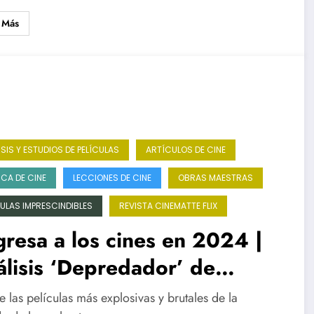
e de acción de los años 80
 Más
ISIS Y ESTUDIOS DE PELÍCULAS
ARTÍCULOS DE CINE
ICA DE CINE
LECCIONES DE CINE
OBRAS MAESTRAS
CULAS IMPRESCINDIBLES
REVISTA CINEMATTE FLIX
resa a los cines en 2024 |
lisis ‘Depredador’ de
Tiernan (1987) | Creando
 las películas más explosivas y brutales de la