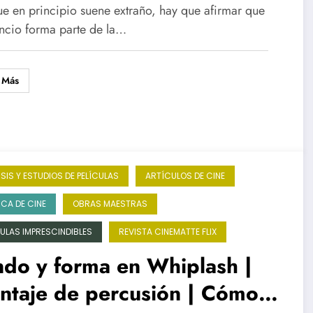
| De Hitchcock a Kar-wai
e en principio suene extraño, hay que afirmar que
encio forma parte de la…
 Más
ISIS Y ESTUDIOS DE PELÍCULAS
ARTÍCULOS DE CINE
ICA DE CINE
OBRAS MAESTRAS
CULAS IMPRESCINDIBLES
REVISTA CINEMATTE FLIX
do y forma en Whiplash |
ntaje de percusión | Cómo