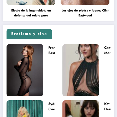
Elogio de la ingenuidad: en
Los ojos de piedra y fuego: Clint
defensa del relato puro
Eastwood
Erotismo y cine
Francesca
Camila
Eastwood y
Mende
la
desnud
melancolía
como T
del legado
en Mast
imposible
del Uni
Sydney
Kat
Sweeney
Dennin
desnuda el
la muje