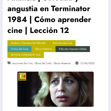
angustia en Terminator
1984 | Cómo aprender
cine | Lección 12
Análisis Y Estudios De Películas
Artículos De Cine
Crítica De Cine
Obras Maestras
Películas Imprescindibles
REVISTA CINEMATTE FLIX
,
,
Lecciones De Cine
Obras De Culto
Obras Maestras
21/06/2022