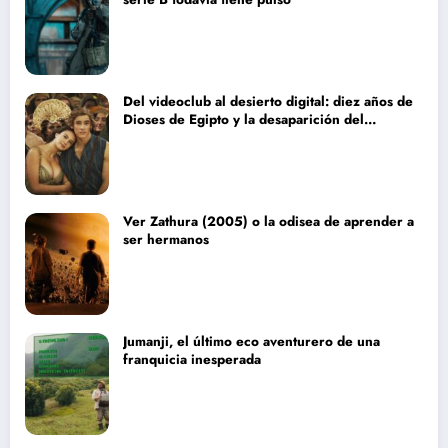
Del videoclub al desierto digital: diez años de
Dioses de Egipto y la desaparición del
blockbuster sin complejos
Ver Zathura (2005) o la odisea de aprender a
ser hermanos
Jumanji, el último eco aventurero de una
franquicia inesperada