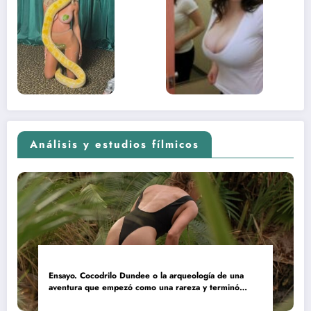
lado más
apareci
sexual del
donde 
contenido
estaba
adolescente
(Euphoria,
2026)
Análisis y estudios fílmicos
Ensayo. Cocodrilo Dundee o la arqueología de una
aventura que empezó como una rareza y terminó
convertida en reliquia