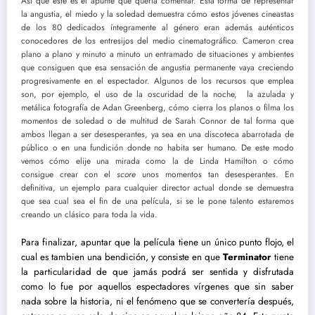
Así que este es el apunte que quería comentar. Esta forma de representar
la angustia, el miedo y la soledad demuestra cómo estos jóvenes cineastas
de los 80 dedicados íntegramente al género eran además auténticos
conocedores de los entresijos del medio cinematográfico. Cameron crea
plano a plano y minuto a minuto un entramado de situaciones y ambientes
que consiguen que esa sensación de angustia permanente vaya creciendo
progresivamente en el espectador. Algunos de los recursos que emplea
son, por ejemplo, el uso de la oscuridad de la noche, la azulada y
metálica fotografía de Adan Greenberg, cómo cierra los planos o filma los
momentos de soledad o de multitud de Sarah Connor de tal forma que
ambos llegan a ser desesperantes, ya sea en una discoteca abarrotada de
público o en una fundición donde no habita ser humano. De este modo
vemos cómo elije una mirada como la de Linda Hamilton o cómo
consigue crear con el
score
unos momentos tan desesperantes. En
definitiva, un ejemplo para cualquier director actual donde se demuestra
que sea cual sea el fin de una película, si se le pone talento estaremos
creando un clásico para toda la vida.
Para finalizar, apuntar que la película tiene un único punto flojo, el
cual es tambien una bendición, y consiste en que
Terminator
tiene
la particularidad de que jamás podrá ser sentida y disfrutada
como lo fue por aquellos espectadores vírgenes que sin saber
nada sobre la historia, ni el fenómeno que se convertería después,