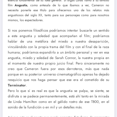
esencia fundamental de su idea general. Si Bigas Lunas llamó a su famoso
film
Angustia
, como antesala de lo que íbamos a ver, Cameron no
necesita ponerle ese título para ofrecernos uno de los relatos más
angustiosos del siglo XX, tanto para sus personajes como para nosotros
mismos, los espectadores.
Si nos ponemos filosóficos podríamos intentar buscarle un sentido
a esta angustia y soledad que acompañan el film; podríamos
hablar de una metáfora del miedo a nuestra desaparición,
vinculándolo con la propia trama del film y con el final de la raza
humana; podríamos expandirlo a un ámbito personal y ver en esa
angustia, miedo y soledad de Sarah Connor, la nuestra propia en
el momento de nuestro propio juicio final. Pero sinceramente no
creo que Cameron fuera por esos derroteros, más que nada
porque en su posterior universo cinematográfico apenas ha dejado
resquicio que nos haga pensar que ese era el cometido de su
Terminator
.
Pero lo que sí es real es que la angustia se palpa, se siente, se
disfruta o se padece permanentemente, está ahí tanto en la mirada
de Linda Hamilton como en el gélido rostro de ese T800, en el
sonido de la fundición o en mil y un detalles más.