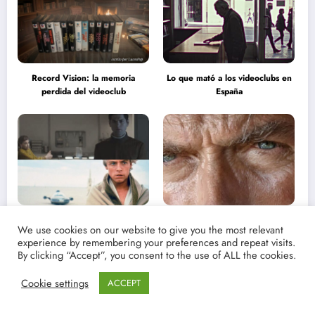
Record Vision: la memoria
Lo que mató a los videoclubs en
perdida del videoclub
España
Elogio de la ingenuidad: en
Los ojos de piedra y fuego: Clint
We use cookies on our website to give you the most relevant
defensa del relato puro
Eastwood
experience by remembering your preferences and repeat visits.
By clicking “Accept”, you consent to the use of ALL the cookies.
Erotismo y cine
Cookie settings
ACCEPT