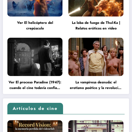
Ver El helicóptero del
La loba de fuego de Thul-Ka |
crepúsculo
Relatos eróticos en video
Ver El proceso Paradine (1947):
La vampiresa desnuda: el
cuando el cine todavía confiaba
erotismo poético y la revolución
en la inteligencia del espectador
psicodélica de Jean Rollin
Artículos de cine