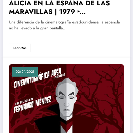
ALICIA EN LA ESPAÑA DE LAS
MARAVILLAS | 1979 ‣
Drama/Fantasía ‣ 1h 26m
Una diferencia de la cinematografía estadounidense, la española
no ha llevado a la gran pantalla…
Leer Más
02/04/2021