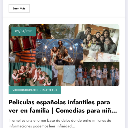
Leer Más
02/04/2021
VIDEOCLUB GRATIS CINEMATTE FLIX
Peliculas españolas infantiles para
ver en familia | Comedias para niños
y padres gratis en el videoclub
Internet es una enorme base de datos donde entre millones de
Cinematte Flix
informaciones podemos leer infinidad…