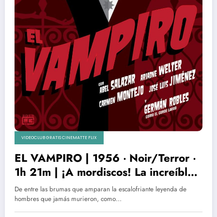
VIDEOCLUB GRATIS CINEMATTE FLIX
EL VAMPIRO | 1956 ‧ Noir/Terror ‧
1h 21m | ¡A mordiscos! La increíble
historia de Germán Robles
De entre las brumas que amparan la escalofriante leyenda de
hombres que jamás murieron, como…