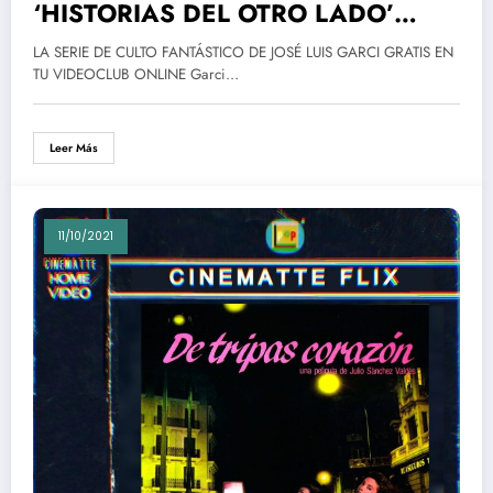
‘HISTORIAS DEL OTRO LADO’
(1991) de Jose Luis Garci y RTVE
LA SERIE DE CULTO FANTÁSTICO DE JOSÉ LUIS GARCI GRATIS EN
TU VIDEOCLUB ONLINE Garci…
Leer Más
11/10/2021