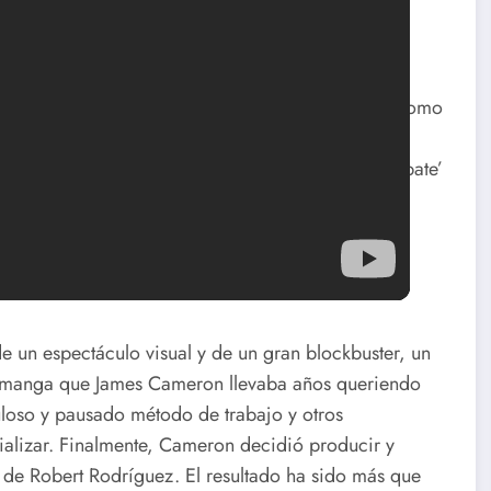
BUSTER DE CALIDAD
 no cuadraba: una producción con James Cameron como
ser una de esas obras insulsas típicas del cine
uvimos la oportunidad de ver ‘Alita: Ángel de combate’
que nos transmitían los tráilers eran completamente
de un espectáculo visual y de un gran blockbuster, un
co manga que James Cameron llevaba años queriendo
culoso y pausado método de trabajo y otros
alizar. Finalmente, Cameron decidió producir y
 de Robert Rodríguez. El resultado ha sido más que