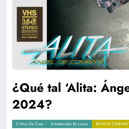
¿Qué tal ‘Alita: Áng
2024?
Crítica De Cine
Entretenidas By Lucen
REVISTA CINEMATT