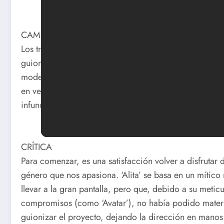
CAMERON + RODRÍGUEZ: EL RESURGIR DEL BLOCK
Los tráilers no auguraban una maravilla, pero algo
guionista y Robert Rodríguez en la dirección no podía 
moderno o de las plataformas digitales. Finalmente, t
en versión original y, efectivamente, las sensaciones 
infundadas.
CRÍTICA
Para comenzar, es una satisfacción volver a disfrutar 
género que nos apasiona. ‘Alita’ se basa en un míti
llevar a la gran pantalla, pero que, debido a su meti
compromisos (como ‘Avatar’), no había podido materi
guionizar el proyecto, dejando la dirección en manos