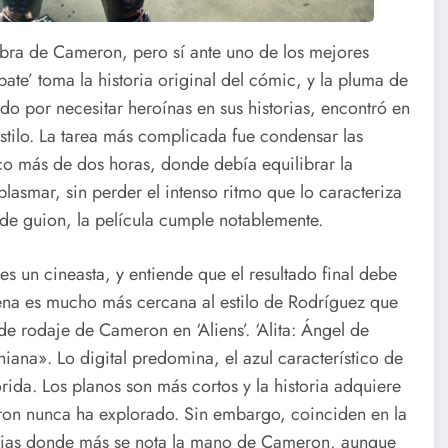
obra de Cameron, pero sí ante uno de los mejores
bate’ toma la historia original del cómic, y la pluma de
 por necesitar heroínas en sus historias, encontró en
estilo. La tarea más complicada fue condensar las
o más de dos horas, donde debía equilibrar la
asmar, sin perder el intenso ritmo que lo caracteriza
 de guion, la película cumple notablemente.
un cineasta, y entiende que el resultado final debe
scena es mucho más cercana al estilo de Rodríguez que
de rodaje de Cameron en ‘Aliens’. ‘Alita: Ángel de
a». Lo digital predomina, el azul característico de
da. Los planos son más cortos y la historia adquiere
ron nunca ha explorado. Sin embargo, coinciden en la
ncias donde más se nota la mano de Cameron, aunque