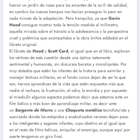
fueron un jardín de rosas para los amantes de la sci-fi de calidad,
en cambio los nuevos tiempos nos hacían presagiar lo peor en
cada minuto de la adaptación. Pero tranquilos, ya que
Gavin
Hood
consigue mostrar toda la tensión medida al milímetro,
aquella mirada sobre el tránsito a la adolescencia y la perspectiva
cruel y polémica que acompañaba a la obra (niños soldado) en el
libreto original.
El libreto de
Hood
y
Scott Card
, al igual que en el libro, exploran
los vértices de esta cuestión desde una óptica netamente
sentimental y humanista, sin discursos baratos y moralizantes. Por
muy dotados que estén los infantes de la historia para asimilar y
manejar tácticas militares, en el fondo nunca dejan de ser lo que
son, tiernos aprendices de la vida que están expuestos más que
nadie al rechazo, la frustración, el odio, la envidia y por supuesto
el miedo.En algunos aspectos podemos decir que estamos ante un
film bélico o más bien de aprendizaje militar, es decir ante
un
Sargento de Hierro
o una
Chaqueta metálica
tecnofuturista y
suavizada donde los estúpidos y anabolizados varones dejan paso
a los inteligentes y sagazes infantes, cuyo obetivo es al igual que
en el resto de films bélicos, aniquilar al enemigo, aunque aquí por
suerte tengamos un giro final.