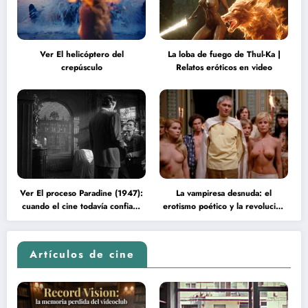
Ver El helicóptero del
La loba de fuego de Thul-Ka |
crepúsculo
Relatos eróticos en video
Ver El proceso Paradine (1947):
La vampiresa desnuda: el
cuando el cine todavía confiaba
erotismo poético y la revolución
en la inteligencia del espectador
psicodélica de Jean Rollin
Artículos de cine