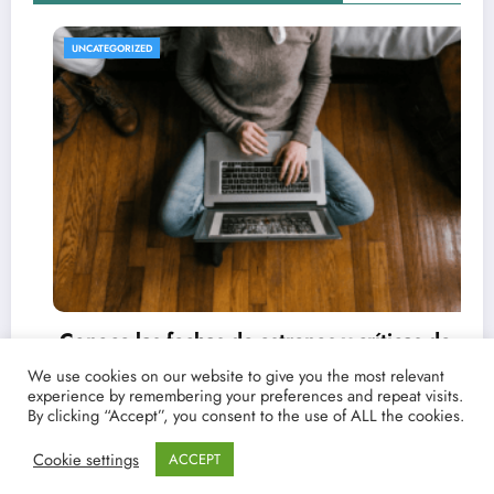
UNCATEGORIZED
REV
UN
onoce las fechas de estrenos y críticas de
s películas y series favoritas con Point
We use cookies on our website to give you the most relevant
agazine
experience by remembering your preferences and repeat visits.
/03/2021
lucenpop
By clicking “Accept”, you consent to the use of ALL the cookies.
Cookie settings
ACCEPT