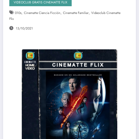
VIDEOCLUB GRATIS CINEMATTE FLIX
,
,
,
010s
Cinematte Ciencia Ficción
Cinematte Familiar
Videoclub Cinematte
Flix
13/10/2021