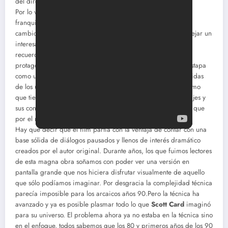
del director.
Por lo visto en su promoción, los creadores de esta nueva
franquicia querían un producto fácil, juvenil y sensiblero, en
cambio
Gavin Hood
y el propio
Scott Card
han querido dejar un
interesante relato de ciencia ficción que acompañará en el
recuerdo de 2013 a películas como
Oblivion
, ya que el film
protagonizado por
Harrison Ford
y
Asa Butterfield
se destapa
como una de las cintas de ciencia ficción más maduras y sólidas
de los últimos años, un proyecto cuidado y mimado en extremo
que tiene la virtud de apostar más por el estudio de personajes y
sus conflictos (sí ya sé que está chorrada la usamos siempre) que
por el ruido y la furia digital de la postproducción.
Hay que decir que el film partía con la ventaja de contar con una
base sólida de diálogos pausados y llenos de interés dramático
creados por el autor original. Durante años, los que fuimos lectores
de esta magna obra soñamos con poder ver una versión en
pantalla grande que nos hiciera disfrutar visualmente de aquello
que sólo podíamos imaginar. Por desgracia la complejidad técnica
parecía imposible para los arcaicos años 90.Pero la técnica ha
avanzado y ya es posible plasmar todo lo que
Scott Card
imaginó
para su universo. El problema ahora ya no estaba en la técnica sino
en el enfoque, todos sabemos que los 80 y primeros años de los 90