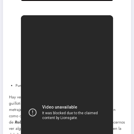
Puntuación: 7.0
Hay veces que los trailers ofrecidos por Hollywood son para
guillotinar a la pervertida mente encargada de su montaje y
metraje. En unos casos por contarnos el film de principio a fin
como ocurrió con el primer tráiler de la nueva cutre versión
de
Robocop
, en otros como en el caso de hoy por querer hacernos
ver algo que estaba en la mente de los productores pero no en la