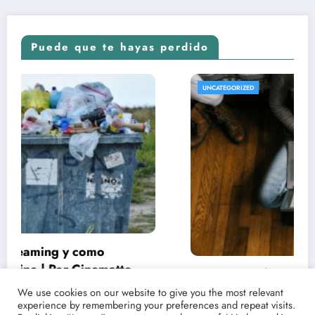
Puede que te hayas perdido
UNCATEGORIZED
Conoce las fechas de estrenos y críticas de
tus películas y series favoritas con Point
We use cookies on our website to give you the most relevant
experience by remembering your preferences and repeat visits.
Magazine
21/03/2021
lucenpop