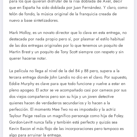
para los que quieran disfrutar de la risa doblada de Axel, decir
que en España ha sido doblada por Juan Fernández. Y claro, como
telón de fondo, la música original de la franquicia creada de
nuevo a base sintetizadores.
Mark Molloy, es un novato director que lo clava en esta entrega, no
destacada por nada propio pero sí, por plasmar el estilo habitual
de las dos entregas originales por lo que tenemos un poquito de
Martin Brest y un poquito de Tony Scott siempre con respeto y sin
querer hacerse notar.
La película no llega al nivel de la del 84 y 88 pero, supera a la
tercera entrega donde John Landis no dio en el clavo. Por supuesto,
Eddie Murphy es clave para que todo funcione y vuelve a estar en
pleno apogeo. El actor se ve acompañado casi por cameos por sus
dos viejos compañeros pero son su hija y un joven detective
quienes hacen de verdaderos secundarios y lo hacen a la
perfección. El momento Mee Two no es impostado y la actriz
Taylour Paige realiza un magnífico personaje como hija de Foley.
Gordon-Levitt nunca falla y también está perfecto y quizás sea
Kevin Bacon el más flojo de las incorporaciones pero tampoco es
algo para arruinar la entrega.