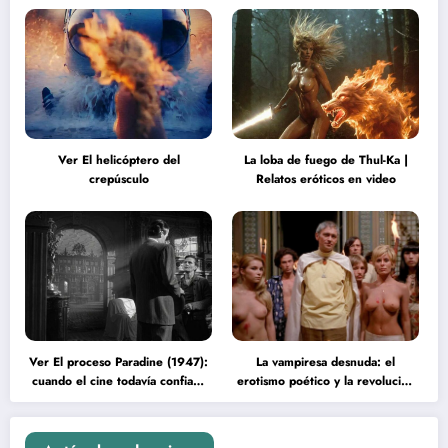
Ver El helicóptero del
La loba de fuego de Thul-Ka |
crepúsculo
Relatos eróticos en video
Ver El proceso Paradine (1947):
La vampiresa desnuda: el
cuando el cine todavía confiaba
erotismo poético y la revolución
en la inteligencia del espectador
psicodélica de Jean Rollin