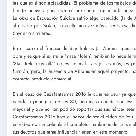
las cuales si son aplaudidas. El problema de los trabajos 
film (e incluso alguna escena) por querer suplantar la per
La obra de Escuadrón Suicida sufrió algo parecido (la de A
al creado por Nolan, ha vuelto una vez más a ser causa dire
Snyder o similares.
En el caso del fracaso de Star Trek es J.J. Abrams quien 
obra y es que si existe la ‘masa Nolan’, tambien lo hace la 
‘Star Trek: más allá’ no es un mal trabajo, es más, es 
función, pero, la ausencia de Abrams en aquel proyecto, n
correcto producto comercial.
En el caso de Cazafantasmas 2016 la cosa es peor ya que,
nacida a principios de los 80, una masa nacida con eso, 
mayoría) y que no han podido soportar que sus héroes sea
Cazafantasmas 2016 tuvo el honor de ser el vídeo de YouT
un vídeo con la película al completo, hablamos de un simpl
sus devotos que tanta influencia tienen en este momento.