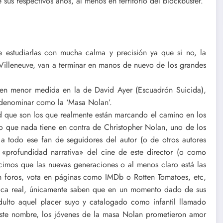
us respectivos años, al menos en territorio del blockbuster.
ue estudiarlas con mucha calma y precisión ya que si no, la
 Villeneuve, van a terminar en manos de nuevo de los grandes
en menor medida en la de David Ayer (Escuadrón Suicida),
 denominar como la ‘Masa Nolan’.
ed que son los que realmente están marcando el camino en los
lo que nada tiene en contra de Christopher Nolan, uno de los
 a todo ese fan de seguidores del autor (o de otros autores
«profundidad narrativa» del cine de este director (o como
imos que las nuevas generaciones o al menos claro está las
en foros, vota en páginas como IMDb o Rotten Tomatoes, etc,
mica real, únicamente saben que en un momento dado de sus
adulto aquel placer suyo y catalogado como infantil llamado
 este nombre, los jóvenes de la masa Nolan prometieron amor