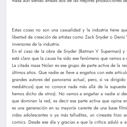
masa aún siendo ambas dos de las mejores producciones de s
Estas cosas no son una casualidad y la industria tiene q
libertad de creación de artistas como Zack Snyder o Denis
inversores de la industria.
En el caso de la obra de Snyder (Batman V Superman) y 
está claro que la causa ha sido ese fenómeno que vamos a
La citada masa Nolan es ese grupo de parte activa de la r
últimos años. Que nadie se lleve a engaños con este artícu
grandes autores del panorama actual, pero, si va dirigido
mediáticos) que no conoce nada más allá de la supuesta 
hemos dicho de otros). No vamos a engañar a nadie si dec
que dominan la red, es decir esa parte activa que opina 
es una generación en su mayoría carente de una base fíl
vidas adolescentes o ya más talluditas, un cineasta hizo 
comics. Desde ese día y gracias a que la crítica aduló a