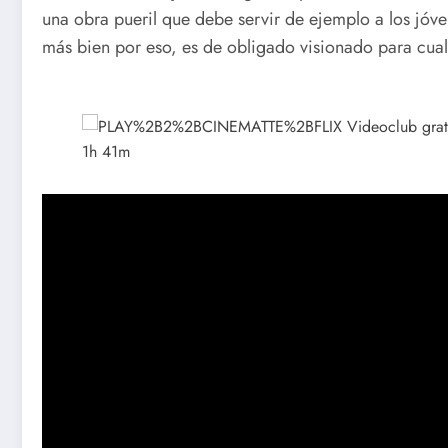
una obra pueril que debe servir de ejemplo a los jóv
más bien por eso, es de obligado visionado para cualq