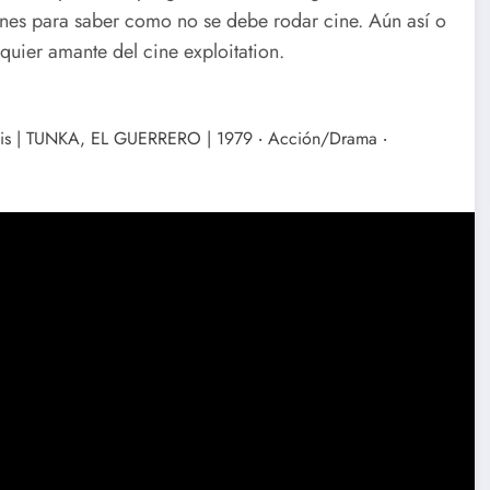
enes para saber como no se debe rodar cine. Aún así o
uier amante del cine exploitation.