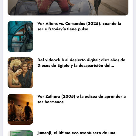
Ver Aliens vs. Comandos (2025): cuando la
serie B todavía tiene pulso
Del videoclub al desierto digital: diez años de
Dioses de Egipto y la desaparición del
blockbuster sin complejos
Ver Zathura (2005) o la odisea de aprender a
ser hermanos
Jumanji, el último eco aventurero de una