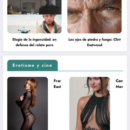
Elogio de la ingenuidad: en
Los ojos de piedra y fuego: Clint
defensa del relato puro
Eastwood
Erotismo y cine
Francesca
Camila
Eastwood y
Mende
la
desnud
melancolía
como T
del legado
en Mast
imposible
del Uni