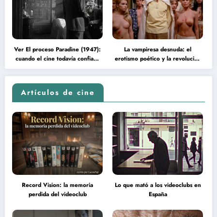
Ver El proceso Paradine (1947):
La vampiresa desnuda: el
cuando el cine todavía confiaba
erotismo poético y la revolución
en la inteligencia del espectador
psicodélica de Jean Rollin
Artículos de cine
Record Vision: la memoria
Lo que mató a los videoclubs en
perdida del videoclub
España