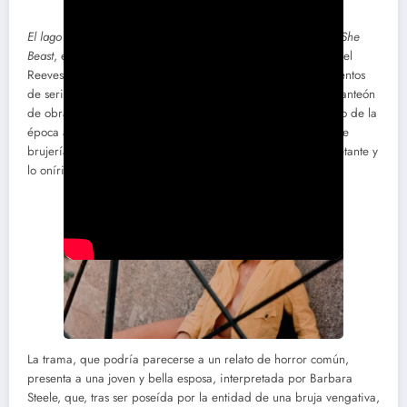
El lago de Satán
(1966), conocida internacionalmente como
She
Beast
, es una película de terror británica dirigida por Michael
Reeves, que, a pesar de su modesto presupuesto y sus elementos
de serie B, ha conseguido una significativa posición en el panteón
de obras de culto. Esta película se aleja del convencionalismo de la
época al mezclar un relato de horror gótico con elementos de
brujería y un enfoque visual estilizado que subraya lo inquietante y
lo onírico.
La trama, que podría parecerse a un relato de horror común,
presenta a una joven y bella esposa, interpretada por Barbara
Steele, que, tras ser poseída por la entidad de una bruja vengativa,