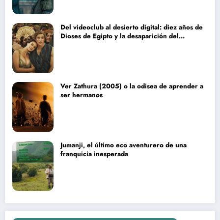
Del videoclub al desierto digital: diez años de
Dioses de Egipto y la desaparición del
blockbuster sin complejos
Ver Zathura (2005) o la odisea de aprender a
ser hermanos
Jumanji, el último eco aventurero de una
franquicia inesperada