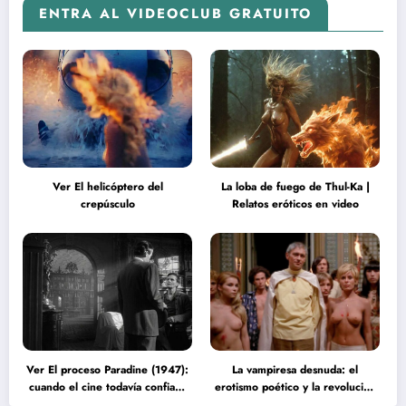
ENTRA AL VIDEOCLUB GRATUITO
Ver El helicóptero del
La loba de fuego de Thul-Ka |
crepúsculo
Relatos eróticos en video
Ver El proceso Paradine (1947):
La vampiresa desnuda: el
cuando el cine todavía confiaba
erotismo poético y la revolución
en la inteligencia del espectador
psicodélica de Jean Rollin