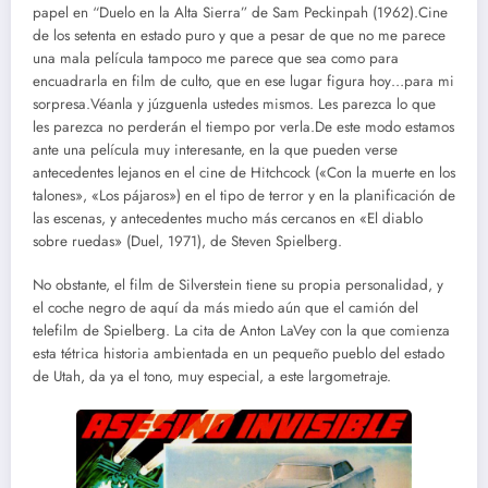
papel en “Duelo en la Alta Sierra” de Sam Peckinpah (1962).Cine
de los setenta en estado puro y que a pesar de que no me parece
una mala película tampoco me parece que sea como para
encuadrarla en film de culto, que en ese lugar figura hoy…para mi
sorpresa.Véanla y júzguenla ustedes mismos. Les parezca lo que
les parezca no perderán el tiempo por verla.De este modo estamos
ante una película muy interesante, en la que pueden verse
antecedentes lejanos en el cine de Hitchcock («Con la muerte en los
talones», «Los pájaros») en el tipo de terror y en la planificación de
las escenas, y antecedentes mucho más cercanos en «El diablo
sobre ruedas» (Duel, 1971), de Steven Spielberg.
No obstante, el film de Silverstein tiene su propia personalidad, y
el coche negro de aquí da más miedo aún que el camión del
telefilm de Spielberg. La cita de Anton LaVey con la que comienza
esta tétrica historia ambientada en un pequeño pueblo del estado
de Utah, da ya el tono, muy especial, a este largometraje.