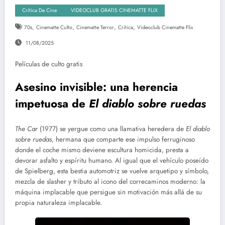
Crítica De Cine
VIDEOCLUB GRATIS CINEMATTE FLIX
,
,
,
,
70s
Cinematte Culto
Cinematte Terror
Crítica
Videoclub Cinematte Flix
11/08/2025
Películas de culto gratis
Asesino invisible: una herencia
impetuosa de
El diablo sobre ruedas
The Car
(1977) se yergue como una llamativa heredera de
El diablo
sobre ruedas
, hermana que comparte ese impulso ferruginoso
donde el coche mismo deviene escultura homicida, presta a
devorar asfalto y espíritu humano. Al igual que el vehículo poseído
de Spielberg, esta bestia automotriz se vuelve arquetipo y símbolo,
mezcla de slasher y tributo al icono del correcaminos moderno: la
máquina implacable que persigue sin motivación más allá de su
propia naturaleza implacable.