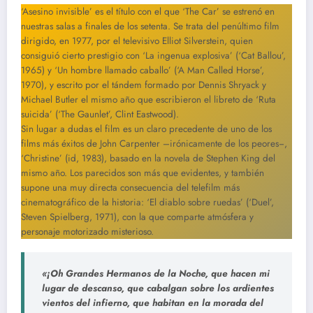
‘Asesino invisible’ es el título con el que ‘The Car’ se estrenó en
nuestras salas a finales de los setenta. Se trata del penúltimo film
dirigido, en 1977, por el televisivo Elliot Silverstein, quien
consiguió cierto prestigio con ‘La ingenua explosiva’ (‘Cat Ballou’,
1965) y ‘Un hombre llamado caballo’ (‘A Man Called Horse’,
1970), y escrito por el tándem formado por Dennis Shryack y
Michael Butler el mismo año que escribieron el libreto de ‘Ruta
suicida’ (‘The Gaunlet’, Clint Eastwood).
Sin lugar a dudas el film es un claro precedente de uno de los
films más éxitos de John Carpenter –irónicamente de los peores−,
‘Christine’ (id, 1983), basado en la novela de Stephen King del
mismo año. Los parecidos son más que evidentes, y también
supone una muy directa consecuencia del telefilm más
cinematográfico de la historia: ‘El diablo sobre ruedas’ (‘Duel’,
Steven Spielberg, 1971), con la que comparte atmósfera y
personaje motorizado misterioso.
«¡Oh Grandes Hermanos de la Noche, que hacen mi
lugar de descanso, que cabalgan sobre los ardientes
vientos del infierno, que habitan en la morada del