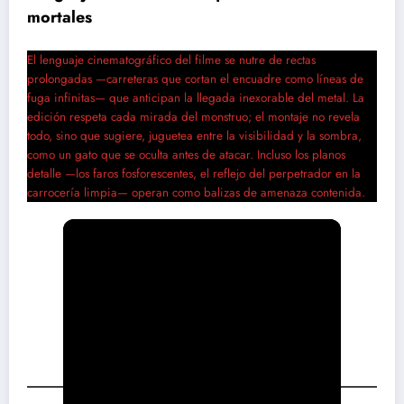
mortales
El lenguaje cinematográfico del filme se nutre de rectas
prolongadas —carreteras que cortan el encuadre como líneas de
fuga infinitas— que anticipan la llegada inexorable del metal. La
edición respeta cada mirada del monstruo; el montaje no revela
todo, sino que sugiere, juguetea entre la visibilidad y la sombra,
como un gato que se oculta antes de atacar. Incluso los planos
detalle —los faros fosforescentes, el reflejo del perpetrador en la
carrocería limpia— operan como balizas de amenaza contenida.