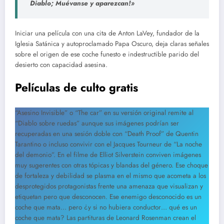
Diablo; Muévanse y aparezcan!»
Iniciar una película con una cita de Anton LaVey, fundador de la
Iglesia Satánica y autoproclamado Papa Oscuro, deja claras señales
sobre el origen de ese coche funesto e indestructible parido del
desierto con capacidad asesina.
Películas de culto gratis
“Asesino Invisible” o “The car” en su versión original remite al
“Diablo sobre ruedas” aunque sus imágenes podrían ser
recuperadas en una sesión doble con “Death Proof” de Quentin
Tarantino o incluso convivir con el Jacques Tourneur de “La noche
del demonio”. En el filme de Elliot Silverstein conviven imágenes
muy sugerentes con otras tópicas y blandas del género. Ese choque
de fortaleza y debilidad se plasma en el mismo que acometa a los
desprotegidos protagonistas frente una amenaza que visualizan y
etiquetan pero que desconocen. Ese enemigo desconocido es un
coche que mata… pero ¿y si no hubiera conductor… qué es un
coche que mata? Las partituras de Leonard Rosenman crean el