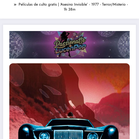
Películas de culto gratis | ‘Asesino Invisible’ ‧ 1977 ‧ Terror/Misterio ‧
1h 38m