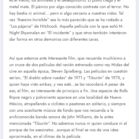
es el viento, los animales y el desequilibrio. El polvo ciega y el
metal mata. El pánico por algo conocido contrasta con el terror. No
hay bestia ni animal… pero si algo cercano a nuestras vidas. Tal
vez “Asesino Invisible” sea lo más parecido que se ha rodado a
“Los pájaros” de Hitchcock. Aquella película con la que soñó M.
Night Shyamalan en “El incidente” y que otros también intentaron
dar forma en otros demonios con diferentes caras.
Así que estamos ante Interesante film, que recuerda muchísimo a
un cruce de dos películas del recién estrenado como rey Midas del
cine en aquella época, Steven Spielberg. Las películas en cuestión
serían, “El diablo sobre ruedas” de 1971 y “Tiburón” de 1975, y
quien haya visto ambas, y vea está…se las recordará.A pesar de
eso, el film, es interesante de principio a fin. Una especie de Rolls
Royce negro y polvoriento aparece en una localidad de Nuevo
México, atropellando a ciclistas o peatones en solitario, y siempre
con una acechante música de fondo que nos recuerda a la
archiconocida banda sonora de John Williams, de la antes
mencionada “Tiburón”. No sabemos nunca ni quien conduce ni el
porque de los asesinatos…aunque al final se nos de una idea
aproximada, en el clímax de la película.