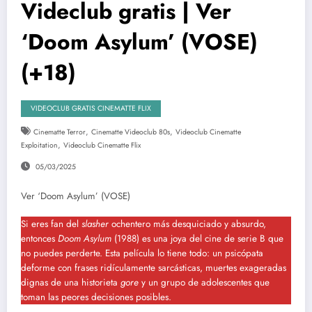
Videclub gratis | Ver
‘Doom Asylum’ (VOSE)
(+18)
VIDEOCLUB GRATIS CINEMATTE FLIX
,
,
Cinematte Terror
Cinematte Videoclub 80s
Videoclub Cinematte
,
Exploitation
Videoclub Cinematte Flix
05/03/2025
Ver ‘Doom Asylum’ (VOSE)
Si eres fan del
slasher
ochentero más desquiciado y absurdo,
entonces
Doom Asylum
(1988) es una joya del cine de serie B que
no puedes perderte. Esta película lo tiene todo: un psicópata
deforme con frases ridículamente sarcásticas, muertes exageradas
dignas de una historieta
gore
y un grupo de adolescentes que
toman las peores decisiones posibles.