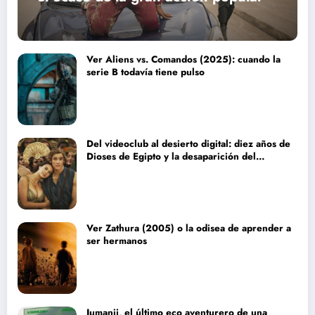
Ver Aliens vs. Comandos (2025): cuando la
serie B todavía tiene pulso
Del videoclub al desierto digital: diez años de
Dioses de Egipto y la desaparición del
blockbuster sin complejos
Ver Zathura (2005) o la odisea de aprender a
ser hermanos
Jumanji, el último eco aventurero de una