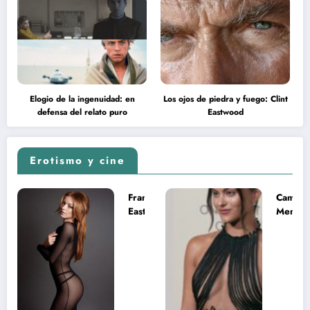
Elogio de la ingenuidad: en
Los ojos de piedra y fuego: Clint
defensa del relato puro
Eastwood
Erotismo y cine
Francesca
Camila
Eastwood y
Mende
la
desnud
melancolía
como T
del legado
en Mast
imposible
del Uni