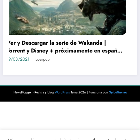
Ver y Descargar gratis ‘El Maestro del Yin y
el Yang’ | Torrent y Netflix | Español 4K
19/03/2021
lucenpop
NewsBlogger - Revista y blog
WordPress
Tema 2026 | Funciona con
SpiceThemes
 |