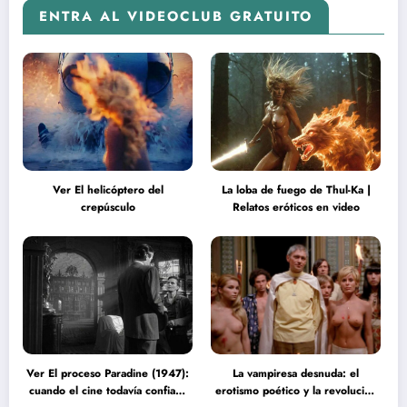
ENTRA AL VIDEOCLUB GRATUITO
Ver El helicóptero del
La loba de fuego de Thul-Ka |
crepúsculo
Relatos eróticos en video
Ver El proceso Paradine (1947):
La vampiresa desnuda: el
cuando el cine todavía confiaba
erotismo poético y la revolución