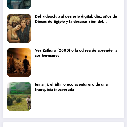
Del videoclub al desierto digital: diez años de
Dioses de Egipto y la desaparición del
blockbuster sin complejos
Ver Zathura (2005) o la odisea de aprender a
ser hermanos
Jumanji, el último eco aventurero de una
franquicia inesperada