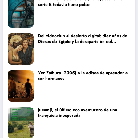
serie B todavía tiene pulso
Del videoclub al desierto digital: diez años de
Dioses de Egipto y la desaparición del
blockbuster sin complejos
Ver Zathura (2005) o la odisea de aprender a
ser hermanos
Jumanji, el último eco aventurero de una
franquicia inesperada