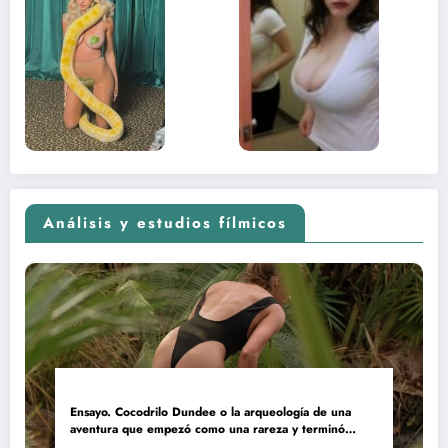
desnuda el
la muje
lado más
apareci
sexual del
donde 
contenido
estaba
adolescente
(Euphoria,
2026)
Análisis y estudios fílmicos
Ensayo. Cocodrilo Dundee o la arqueología de una
aventura que empezó como una rareza y terminó
convertida en reliquia