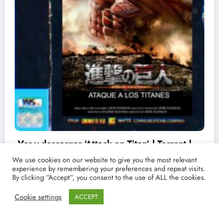
Ver y descargar ‘Attack on Titan’ | Torrent |
4x | La Nueva Mikasa
We use cookies on our website to give you the most relevant
experience by remembering your preferences and repeat visits.
19/03/2021
lucenpop
By clicking “Accept”, you consent to the use of ALL the cookies.
Cookie settings
ACCEPT