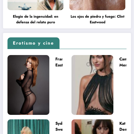
Elogio de la ingenuidad: en
Los ojos de piedra y fuego: Clint
defensa del relato puro
Eastwood
Erotismo y cine
Francesca
Camila
Eastwood y
Mende
la
desnud
melancolía
como T
del legado
en Mast
imposible
del Uni
Sydney
Kat
Sweeney
Dennin