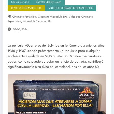
Crítica De Cine
Entretenidas By Lucen
REVISTA CINEMATTE FLIX
VIDEOCLUB GRATIS CINEMATTE FLIX
,
,
Cinematte Fantástico
Cinematte Videoclub 80s
Videoclub Cinematte
,
Exploitation
Videoclub Cinematte Flix
07/05/2024
La película «Guerreros del Sol» fue un fenómeno durante los años
1986 y 1987, siendo prácticamente un requisito para cualquier
adolescente alquilarla en VHS o Betamax. Su atractiva carátula o
poster, como se puede apreciar en la foto de portada, contribuyó
significativamente a su éxito en los videoclubes de los años 80.