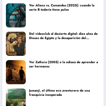
Ver Aliens vs. Comandos (2025): cuando la
serie B todavía tiene pulso
Del videoclub al desierto digital: diez años de
Dioses de Egipto y la desaparición del
blockbuster sin complejos
Ver Zathura (2005) o la odisea de aprender a
ser hermanos
Jumanji, el último eco aventurero de una
franquicia inesperada