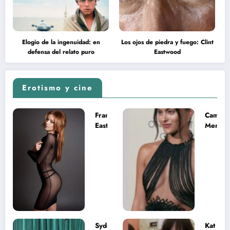
Elogio de la ingenuidad: en
Los ojos de piedra y fuego: Clint
defensa del relato puro
Eastwood
Erotismo y cine
Francesca
Camila
Eastwood y
Mende
la
desnud
melancolía
como T
del legado
en Mast
imposible
del Uni
Sydney
Kat