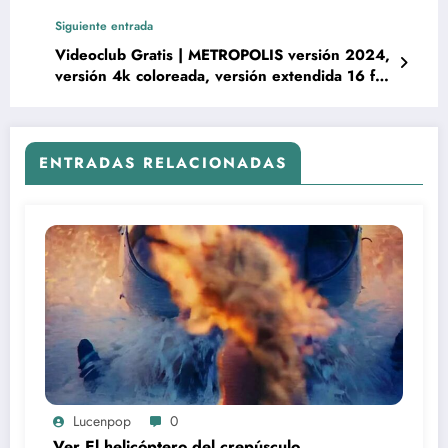
luz y grano, el 4K, 8K y HDR
Siguiente entrada
Videoclub Gratis | METROPOLIS versión 2024,
versión 4k coloreada, versión extendida 16 fps
y versión reducida Giorgo Moroder
ENTRADAS RELACIONADAS
Lucenpop
0
Ver El helicóptero del crepúsculo