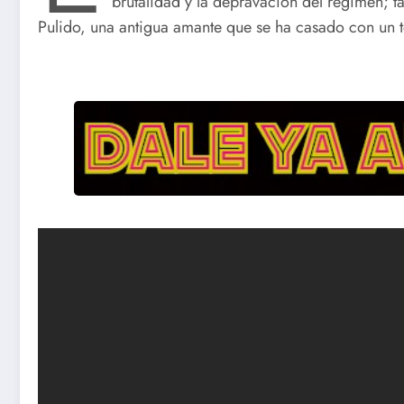
brutalidad y la depravación del régimen; t
Pulido, una antigua amante que se ha casado con un t