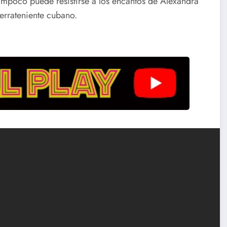
ampoco puede resistirse a los encantos de Alexandra
errateniente cubano.