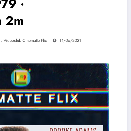
79 ‧
h 2m
,
a
Videoclub Cinematte Flix
14/06/2021