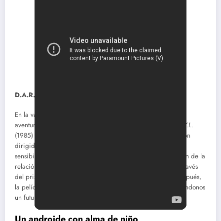
D.A.R.Y.L.: la nostalgia de un futuro imposible
En la vasta galería del cine ochentero, poblada de niños
aventureros y máquinas que despiertan humanidad,
D.A.R.Y.L.
(1985) ocupa un lugar especial. Esta joya de la ciencia ficción
dirigida por Simon Wincer no solo es un compendio de la
sensibilidad pop de su tiempo, sino también una exploración de la
relación entre la tecnología y la identidad humana, vista a través
del prisma de la inocencia infantil. Más de tres décadas después,
la película resuena con una melancolía inesperada, recordándonos
un futuro que nunca llegó a ser.
Un androide con alma de niño