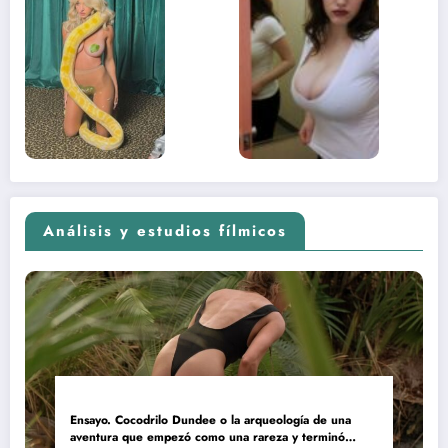
desnuda el
la muje
lado más
apareci
sexual del
donde 
contenido
estaba
adolescente
(Euphoria,
2026)
Análisis y estudios fílmicos
Ensayo. Cocodrilo Dundee o la arqueología de una
aventura que empezó como una rareza y terminó