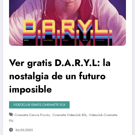
Ver gratis D.A.R.Y.L: la
nostalgia de un futuro
imposible
VIDEOCLUB GRATIS CINEMATTE FLIX
,
,
Cinematte Ciencia Ficción
Cinematte Videoclub 80s
Videoclub Cinematte
Flix
26/03/2025