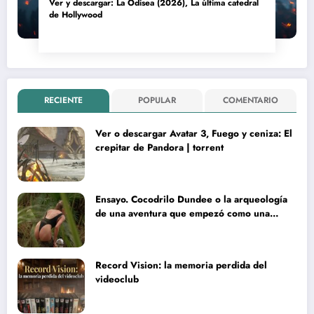
Ver y descargar: La Odisea (2026), La última catedral
de Hollywood
RECIENTE
POPULAR
COMENTARIO
Ver o descargar Avatar 3, Fuego y ceniza: El
crepitar de Pandora | torrent
Ensayo. Cocodrilo Dundee o la arqueología
de una aventura que empezó como una
rareza y terminó convertida en reliquia
Record Vision: la memoria perdida del
videoclub