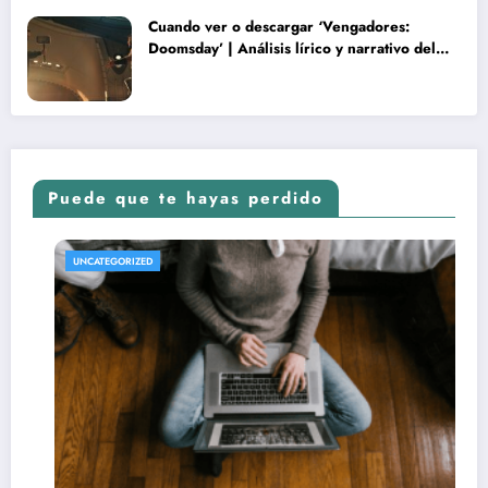
Cuando ver o descargar ‘Vengadores:
Doomsday’ | Análisis lírico y narrativo del
nuevo Vengadores: Doomsday
Puede que te hayas perdido
UNCATEGORIZED
REV
UN