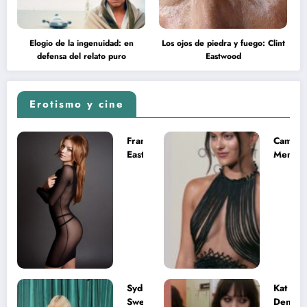
Elogio de la ingenuidad: en
Los ojos de piedra y fuego: Clint
defensa del relato puro
Eastwood
Erotismo y cine
Francesca
Camila
Eastwood y
Mende
la
desnud
melancolía
como T
del legado
en Mast
imposible
del Uni
Sydney
Kat
Sweeney
Dennin