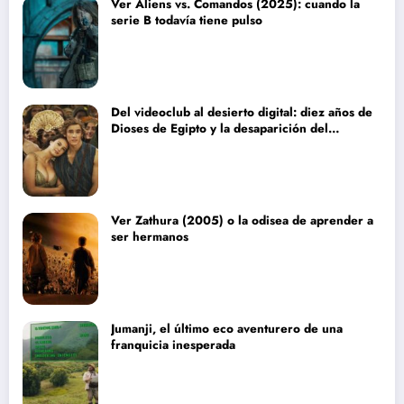
Ver Aliens vs. Comandos (2025): cuando la
serie B todavía tiene pulso
Del videoclub al desierto digital: diez años de
Dioses de Egipto y la desaparición del
blockbuster sin complejos
Ver Zathura (2005) o la odisea de aprender a
ser hermanos
Jumanji, el último eco aventurero de una
franquicia inesperada