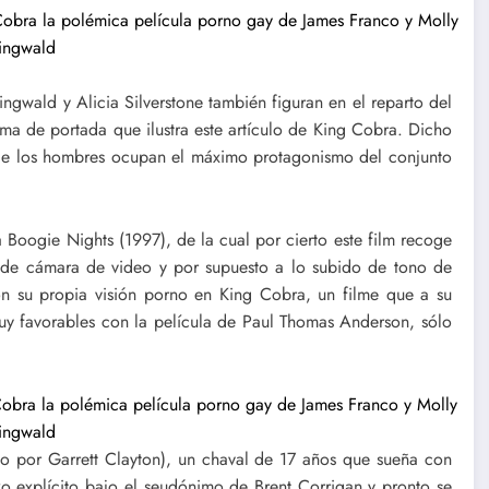
ingwald y Alicia Silverstone también figuran en el reparto del
ama de portada que ilustra este artículo de King Cobra. Dicho
nde los hombres ocupan el máximo protagonismo del conjunto
Boogie Nights (1997), de la cual por cierto este film recoge
ros de cámara de video y por supuesto a lo subido de tono de
con su propia visión porno en King Cobra, un filme que a su
muy favorables con la película de Paul Thomas Anderson, sólo
ado por Garrett Clayton), un chaval de 17 años que sueña con
xo explícito bajo el seudónimo de Brent Corrigan y pronto se