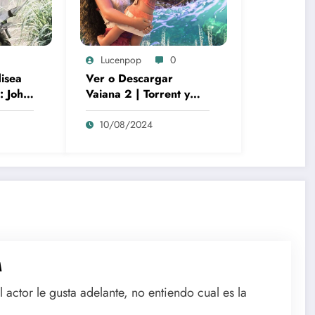
Lucenpop
0
disea
Ver o Descargar
: John
Vaiana 2 | Torrent y
bolo
cines | La gran película
animación de culto
10/08/2024
Disney | *****
M
 actor le gusta adelante, no entiendo cual es la