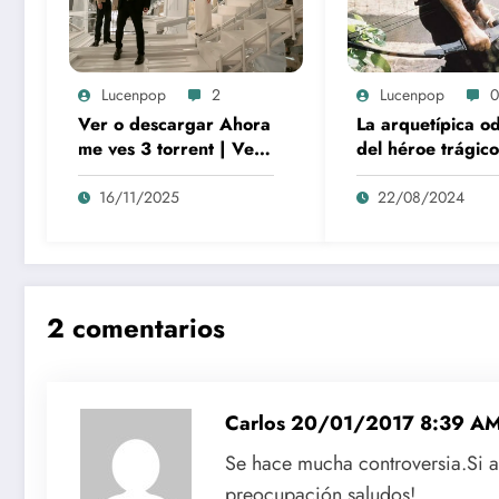
Lucenpop
2
Lucenpop
0
Ver o descargar Ahora
La arquetípica o
me ves 3 torrent | Ver,
del héroe trágico
comprar o descargar
Rambo como sím
by torrent
de la lucha y la
16/11/2025
22/08/2024
alienación en la
modernidad
2 comentarios
Carlos
20/01/2017 8:39 A
Se hace mucha controversia.Si al
preocupación.saludos!