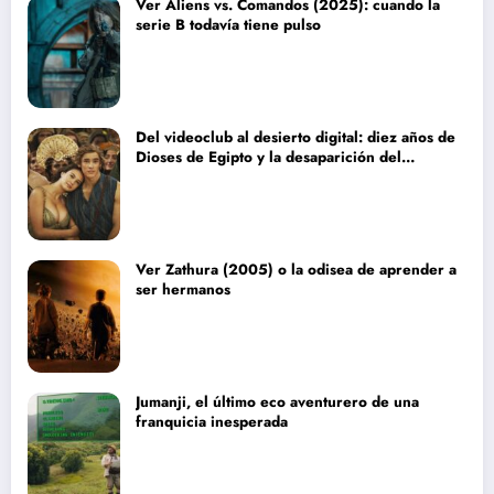
Ver Aliens vs. Comandos (2025): cuando la
serie B todavía tiene pulso
Del videoclub al desierto digital: diez años de
Dioses de Egipto y la desaparición del
blockbuster sin complejos
Ver Zathura (2005) o la odisea de aprender a
ser hermanos
Jumanji, el último eco aventurero de una
franquicia inesperada