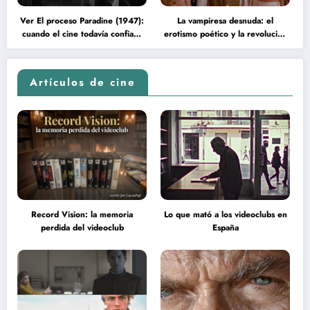
Ver El proceso Paradine (1947):
La vampiresa desnuda: el
cuando el cine todavía confiaba
erotismo poético y la revolución
en la inteligencia del espectador
psicodélica de Jean Rollin
Artículos de cine
Record Vision: la memoria
Lo que mató a los videoclubs en
perdida del videoclub
España