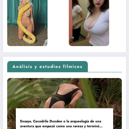
desnuda el
la muje
lado más
apareci
sexual del
donde 
contenido
estaba
adolescente
(Euphoria,
2026)
Análisis y estudios fílmicos
Ensayo. Cocodrilo Dundee o la arqueología de una
aventura que empezó como una rareza y terminó