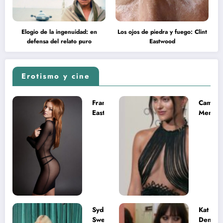
Elogio de la ingenuidad: en
Los ojos de piedra y fuego: Clint
defensa del relato puro
Eastwood
Erotismo y cine
Francesca
Camila
Eastwood y
Mende
la
desnud
melancolía
como T
del legado
en Mast
imposible
del Uni
Sydney
Kat
Sweeney
Dennin