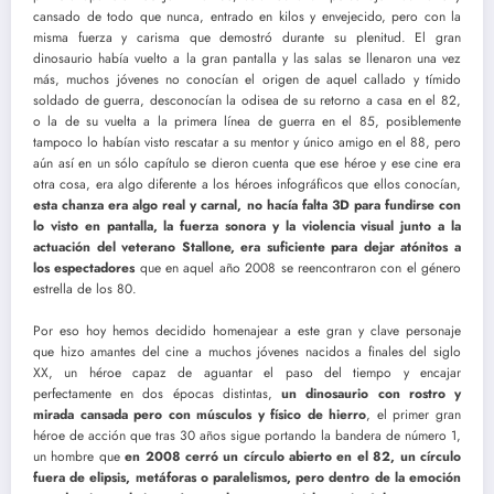
cansado de todo que nunca, entrado en kilos y envejecido, pero con la
misma fuerza y carisma que demostró durante su plenitud. El gran
dinosaurio había vuelto a la gran pantalla y las salas se llenaron una vez
más, muchos jóvenes no conocían el origen de aquel callado y tímido
soldado de guerra, desconocían la odisea de su retorno a casa en el 82,
o la de su vuelta a la primera línea de guerra en el 85, posiblemente
tampoco lo habían visto rescatar a su mentor y único amigo en el 88, pero
aún así en un sólo capítulo se dieron cuenta que ese héroe y ese cine era
otra cosa, era algo diferente a los héroes infográficos que ellos conocían,
esta chanza era algo real y carnal, no hacía falta 3D para fundirse con
lo visto en pantalla, la fuerza sonora y la violencia visual junto a la
actuación del veterano Stallone, era suficiente para dejar atónitos a
los espectadores
que en aquel año 2008 se reencontraron con el género
estrella de los 80.
Por eso hoy hemos decidido homenajear a este gran y clave personaje
que hizo amantes del cine a muchos jóvenes nacidos a finales del siglo
XX, un héroe capaz de aguantar el paso del tiempo y encajar
perfectamente en dos épocas distintas,
un dinosaurio con rostro y
mirada cansada pero con músculos y físico de hierro
, el primer gran
héroe de acción que tras 30 años sigue portando la bandera de número 1,
un hombre que
en 2008 cerró un círculo abierto en el 82, un círculo
fuera de elipsis, metáforas o paralelismos, pero dentro de la emoción