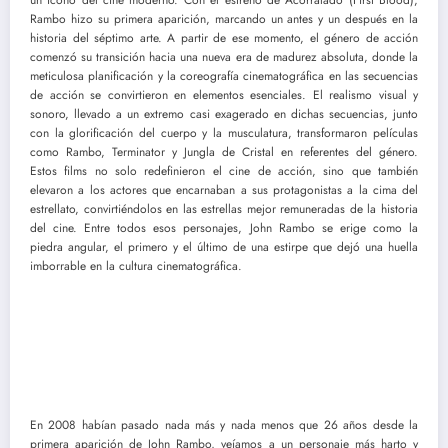
un icono del cine moderno. Con el estreno de Acorralado (First Blood),
Rambo hizo su primera aparición, marcando un antes y un después en la
historia del séptimo arte. A partir de ese momento, el género de acción
comenzó su transición hacia una nueva era de madurez absoluta, donde la
meticulosa planificación y la coreografía cinematográfica en las secuencias
de acción se convirtieron en elementos esenciales. El realismo visual y
sonoro, llevado a un extremo casi exagerado en dichas secuencias, junto
con la glorificación del cuerpo y la musculatura, transformaron películas
como Rambo, Terminator y Jungla de Cristal en referentes del género.
Estos films no solo redefinieron el cine de acción, sino que también
elevaron a los actores que encarnaban a sus protagonistas a la cima del
estrellato, convirtiéndolos en las estrellas mejor remuneradas de la historia
del cine. Entre todos esos personajes, John Rambo se erige como la
piedra angular, el primero y el último de una estirpe que dejó una huella
imborrable en la cultura cinematográfica.
En 2008 habían pasado nada más y nada menos que 26 años desde la
primera aparición de John Rambo, veíamos a un personaje más harto y