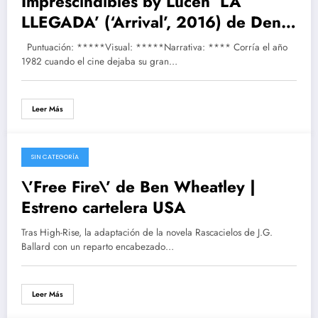
Imprescindibles by Lucen ‘LA
LLEGADA’ (‘Arrival’, 2016) de Denis
Villeneuve | ¿La mejor película de
Puntuación: *****Visual: *****Narrativa: **** Corría el año
2016?
1982 cuando el cine dejaba su gran…
Leer Más
SIN CATEGORÍA
21/04/2017
\’Free Fire\’ de Ben Wheatley |
Estreno cartelera USA
Tras High-Rise, la adaptación de la novela Rascacielos de J.G.
Ballard con un reparto encabezado…
Leer Más