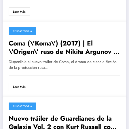
Leer Más
SIN CATEGORÍA
16/03/2017
Coma (\’Koma\’) (2017) | El
\’Origen\’ ruso de Nikita Argunov |
Tráiler, noticias, poster
Disponible el nuevo trailer de Coma, el drama de ciencia ficción
de la producción rusa…
Leer Más
SIN CATEGORÍA
01/03/2017
Nuevo tráiler de Guardianes de la
Galaxia Vol. 2 con Kurt Russell como