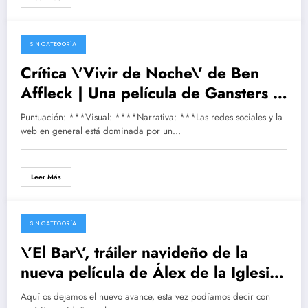
SIN CATEGORÍA
12/01/2017
Crítica \’Vivir de Noche\’ de Ben
Affleck | Una película de Gansters |
Fotogramas, trailers, crítica, spots,
Puntuación: ***Visual: ****Narrativa: ***Las redes sociales y la
premios, noticias
web en general está dominada por un…
Leer Más
SIN CATEGORÍA
24/12/2016
\’El Bar\’, tráiler navideño de la
nueva película de Álex de la Iglesia
| Mario Casas y Blanca Suárez
Aquí os dejamos el nuevo avance, esta vez podíamos decir con