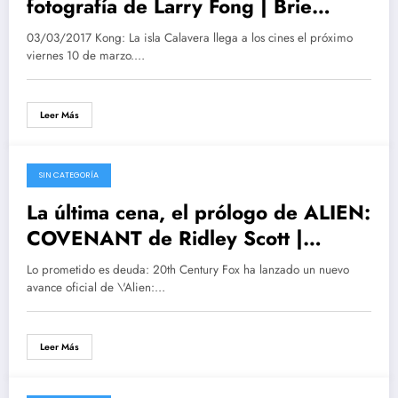
fotografía de Larry Fong | Brie
Larson y Tom Hiddleston | Noticias,
03/03/2017 Kong: La isla Calavera llega a los cines el próximo
Trailers, imágenes, personajes,
viernes 10 de marzo.…
críticas…
Leer Más
SIN CATEGORÍA
23/02/2017
La última cena, el prólogo de ALIEN:
COVENANT de Ridley Scott |
Secuela de PROMETHEUS y
Lo prometido es deuda: 20th Century Fox ha lanzado un nuevo
precuela de ALIEN
avance oficial de \'Alien:…
Leer Más