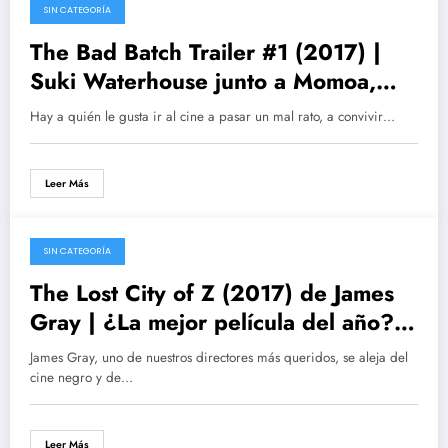
SIN CATEGORÍA
15/02/2017
The Bad Batch Trailer #1 (2017) |
Suki Waterhouse junto a Momoa,
Reeves y Carrey
Hay a quién le gusta ir al cine a pasar un mal rato, a convivir…
Leer Más
SIN CATEGORÍA
23/01/2017
The Lost City of Z (2017) de James
Gray | ¿La mejor película del año? |
Tom Holland, Sienna Miller, Robert
James Gray, uno de nuestros directores más queridos, se aleja del
Pattinson y Charlie Hunnam |
cine negro y de…
Noticias, actores, trailers,
fotogramas, críticas…
Leer Más