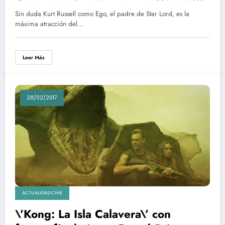
Ego | Actores, personajes, posters,
Sin duda Kurt Russell como Ego, el padre de Star Lord, es la
imágenes
máxima atracción del…
Leer Más
28/02/2017
ACTUALIDAD CINE
\’Kong: La Isla Calavera\’ con