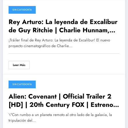
SIN CATEGORÍA
03/04/2017
Rey Arturo: La leyenda de Excalibur
de Guy Ritchie | Charlie Hunnam,
Jude Law y Astrid Bergès-Frisbey
¡Tráiler final de Rey Arturo: La leyenda de Excalibur! El nuevo
proyecto cinematográfico de Charlie…
Leer Más
SIN CATEGORÍA
24/03/2017
Alien: Covenant | Official Trailer 2
[HD] | 20th Century FOX | Estreno
19 de mayo | Actores, personajes,
\"Con rumbo a un planeta remoto al otro lado de la galaxia, la
posters, fotogramas. argumento
tripulación del…