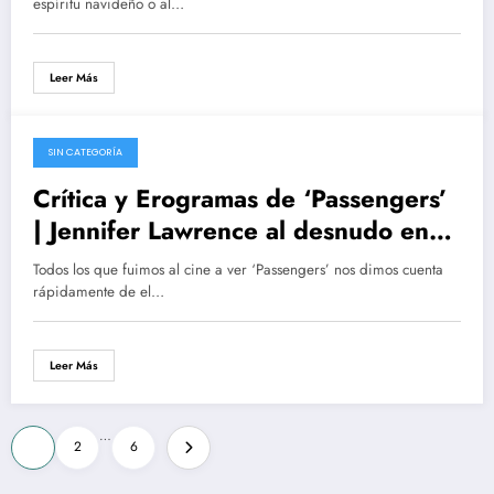
espíritu navideño o al…
Leer Más
SIN CATEGORÍA
17/12/2016
Crítica y Erogramas de ‘Passengers’
| Jennifer Lawrence al desnudo en
Passengers | Amor y ciencia ficción |
Todos los que fuimos al cine a ver ‘Passengers’ nos dimos cuenta
Tráiler, poster, fotogramas, noticias,
rápidamente de el…
crítica
Leer Más
Paginación
…
1
2
6
de