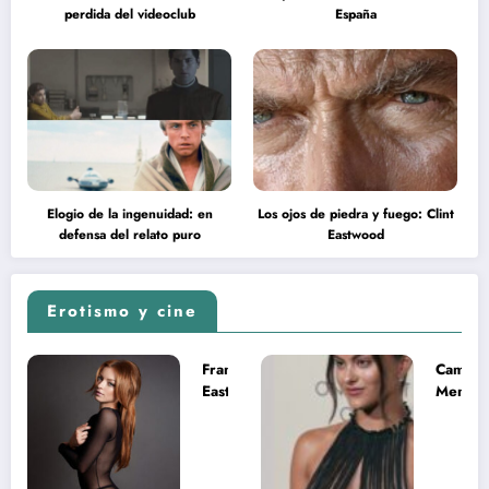
perdida del videoclub
España
Elogio de la ingenuidad: en
Los ojos de piedra y fuego: Clint
defensa del relato puro
Eastwood
Erotismo y cine
Francesca
Camila
Eastwood y
Mende
la
desnud
melancolía
como T
del legado
en Mast
imposible
del Uni