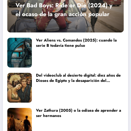
Ver Bad Boys: Ride or Die (2024) y
el ocaso de la gran acción popular
Ver Aliens vs. Comandos (2025): cuando la
serie B todavía tiene pulso
Del videoclub al desierto digital: diez años de
Dioses de Egipto y la desaparición del
blockbuster sin complejos
Ver Zathura (2005) o la odisea de aprender a
ser hermanos