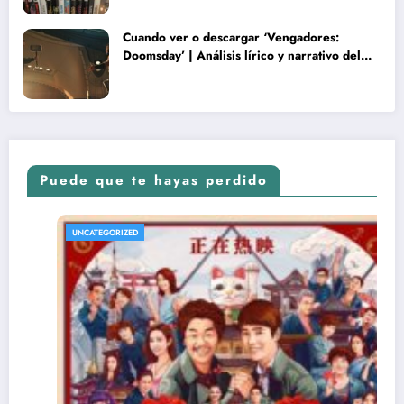
Cuando ver o descargar ‘Vengadores:
Doomsday’ | Análisis lírico y narrativo del
nuevo Vengadores: Doomsday
Puede que te hayas perdido
UNCATEGORIZED