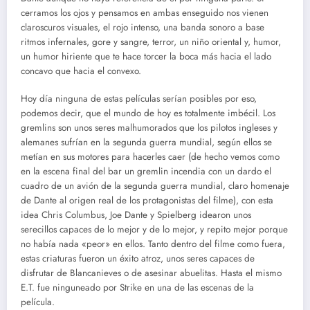
cerramos los ojos y pensamos en ambas enseguido nos vienen
claroscuros visuales, el rojo intenso, una banda sonoro a base
ritmos infernales, gore y sangre, terror, un niño oriental y, humor,
un humor hiriente que te hace torcer la boca más hacia el lado
concavo que hacia el convexo.
Hoy día ninguna de estas películas serían posibles por eso,
podemos decir, que el mundo de hoy es totalmente imbécil. Los
gremlins son unos seres malhumorados que los pilotos ingleses y
alemanes sufrían en la segunda guerra mundial, según ellos se
metían en sus motores para hacerles caer (de hecho vemos como
en la escena final del bar un gremlin incendia con un dardo el
cuadro de un avión de la segunda guerra mundial, claro homenaje
de Dante al origen real de los protagonistas del filme), con esta
idea Chris Columbus, Joe Dante y Spielberg idearon unos
serecillos capaces de lo mejor y de lo mejor, y repito mejor porque
no había nada «peor» en ellos. Tanto dentro del filme como fuera,
estas criaturas fueron un éxito atroz, unos seres capaces de
disfrutar de Blancanieves o de asesinar abuelitas. Hasta el mismo
E.T. fue ninguneado por Strike en una de las escenas de la
película.