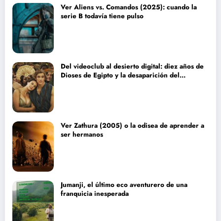
Ver Aliens vs. Comandos (2025): cuando la
serie B todavía tiene pulso
Del videoclub al desierto digital: diez años de
Dioses de Egipto y la desaparición del
blockbuster sin complejos
Ver Zathura (2005) o la odisea de aprender a
ser hermanos
Jumanji, el último eco aventurero de una
franquicia inesperada