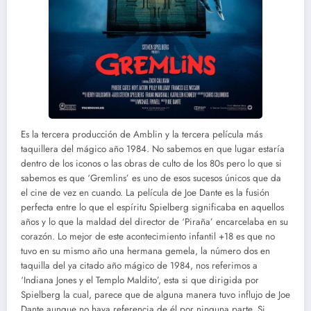
Es la tercera producción de Amblin y la tercera película más
taquillera del mágico año 1984. No sabemos en que lugar estaría
dentro de los iconos o las obras de culto de los 80s pero lo que si
sabemos es que ‘Gremlins’ es uno de esos sucesos únicos que da
el cine de vez en cuando. La película de Joe Dante es la fusión
perfecta entre lo que el espíritu Spielberg significaba en aquellos
años y lo que la maldad del director de ‘Piraña’ encarcelaba en su
corazón. Lo mejor de este acontecimiento infantil +18 es que no
tuvo en su mismo año una hermana gemela, la número dos en
taquilla del ya citado año mágico de 1984, nos referimos a
‘Indiana Jones y el Templo Maldito’, esta si que dirigida por
Spielberg la cual, parece que de alguna manera tuvo influjo de Joe
Dante aunque no haya referencia de él por ninguna parte. Si