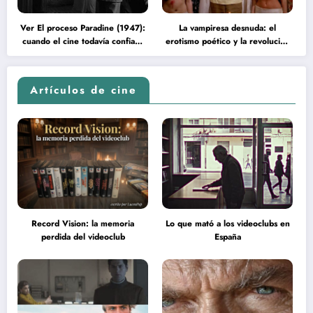
Ver El proceso Paradine (1947):
La vampiresa desnuda: el
cuando el cine todavía confiaba
erotismo poético y la revolución
en la inteligencia del espectador
psicodélica de Jean Rollin
Artículos de cine
Record Vision: la memoria
Lo que mató a los videoclubs en
perdida del videoclub
España