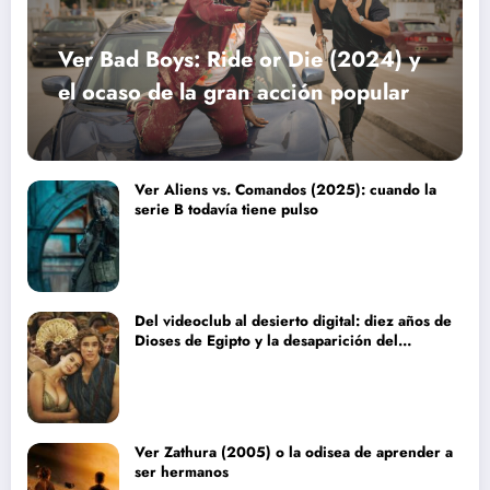
Ver Bad Boys: Ride or Die (2024) y
el ocaso de la gran acción popular
Ver Aliens vs. Comandos (2025): cuando la
serie B todavía tiene pulso
Del videoclub al desierto digital: diez años de
Dioses de Egipto y la desaparición del
blockbuster sin complejos
Ver Zathura (2005) o la odisea de aprender a
ser hermanos