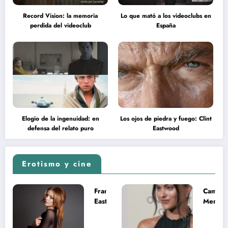
Record Vision: la memoria
Lo que mató a los videoclubs en
perdida del videoclub
España
Elogio de la ingenuidad: en
Los ojos de piedra y fuego: Clint
defensa del relato puro
Eastwood
Erotismo y cine
Francesca
Camila
Eastwood y
Mende
la
desnud
melancolía
como T