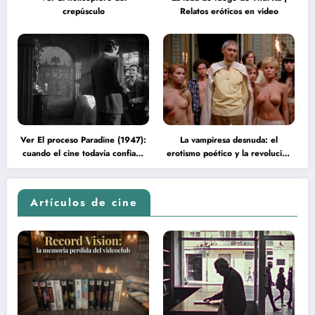
crepúsculo
Relatos eróticos en video
Ver El proceso Paradine (1947):
La vampiresa desnuda: el
cuando el cine todavía confiaba
erotismo poético y la revolución
en la inteligencia del espectador
psicodélica de Jean Rollin
Artículos de cine