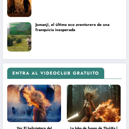
Jumanji, el último eco aventurero de una
franquicia inesperada
ENTRA AL VIDEOCLUB GRATUITO
Ver El helicóptero del
La loba de fuego de Thul-Ka |