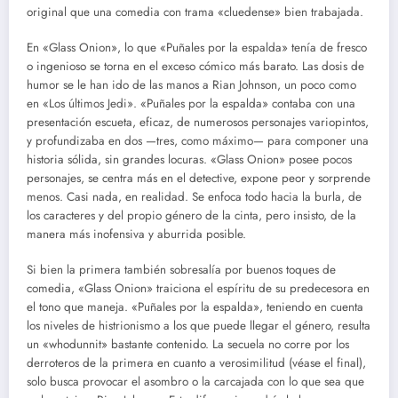
original que una comedia con trama «cluedense» bien trabajada.
En «Glass Onion», lo que «Puñales por la espalda» tenía de fresco
o ingenioso se torna en el exceso cómico más barato. Las dosis de
humor se le han ido de las manos a Rian Johnson, un poco como
en «Los últimos Jedi». «Puñales por la espalda» contaba con una
presentación escueta, eficaz, de numerosos personajes variopintos,
y profundizaba en dos —tres, como máximo— para componer una
historia sólida, sin grandes locuras. «Glass Onion» posee pocos
personajes, se centra más en el detective, expone peor y sorprende
menos. Casi nada, en realidad. Se enfoca todo hacia la burla, de
los caracteres y del propio género de la cinta, pero insisto, de la
manera más inofensiva y aburrida posible.
Si bien la primera también sobresalía por buenos toques de
comedia, «Glass Onion» traiciona el espíritu de su predecesora en
el tono que maneja. «Puñales por la espalda», teniendo en cuenta
los niveles de histrionismo a los que puede llegar el género, resulta
un «whodunnit» bastante contenido. La secuela no corre por los
derroteros de la primera en cuanto a verosimilitud (véase el final),
solo busca provocar el asombro o la carcajada con lo que sea que