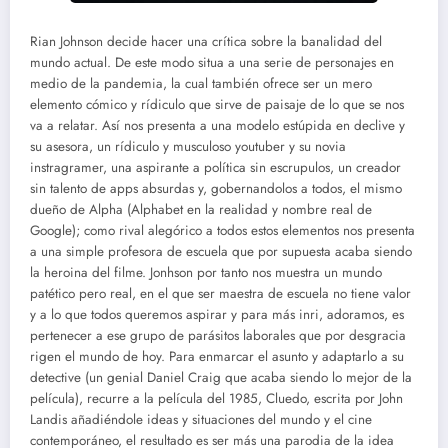
Rian Johnson decide hacer una crítica sobre la banalidad del
mundo actual. De este modo situa a una serie de personajes en
medio de la pandemia, la cual también ofrece ser un mero
elemento cómico y rídiculo que sirve de paisaje de lo que se nos
va a relatar. Así nos presenta a una modelo estúpida en declive y
su asesora, un rídiculo y musculoso youtuber y su novia
instragramer, una aspirante a política sin escrupulos, un creador
sin talento de apps absurdas y, gobernandolos a todos, el mismo
dueño de Alpha (Alphabet en la realidad y nombre real de
Google); como rival alegórico a todos estos elementos nos presenta
a una simple profesora de escuela que por supuesta acaba siendo
la heroina del filme. Jonhson por tanto nos muestra un mundo
patético pero real, en el que ser maestra de escuela no tiene valor
y a lo que todos queremos aspirar y para más inri, adoramos, es
pertenecer a ese grupo de parásitos laborales que por desgracia
rigen el mundo de hoy. Para enmarcar el asunto y adaptarlo a su
detective (un genial Daniel Craig que acaba siendo lo mejor de la
película), recurre a la película del 1985, Cluedo, escrita por John
Landis añadiéndole ideas y situaciones del mundo y el cine
contemporáneo, el resultado es ser más una parodia de la idea