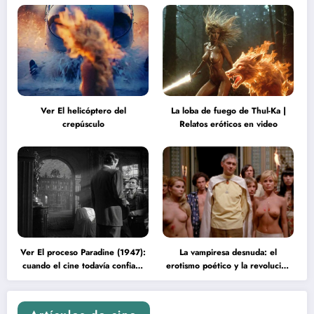
Ver El helicóptero del
La loba de fuego de Thul-Ka |
crepúsculo
Relatos eróticos en video
Ver El proceso Paradine (1947):
La vampiresa desnuda: el
cuando el cine todavía confiaba
erotismo poético y la revolución
en la inteligencia del espectador
psicodélica de Jean Rollin