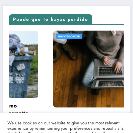
Puede que te hayas perdido
UNCATEGORIZED
Conoce las fechas de estrenos y críticas de
tus películas y series favoritas con Point
We use cookies on our website to give you the most relevant
experience by remembering your preferences and repeat visits.
Magazine
21/03/2021
lucenpop