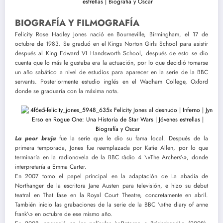
BIOGRAFÍA Y FILMOGRAFÍA
Felicity Rose Hadley Jones nació en Bourneville, Birmingham, el 17 de
octubre de 1983. Se graduó en el Kings Norton Girls School para asistir
después al King Edward VI Handsworth School, después de esto se dio
cuenta que lo más le gustaba era la actuación, por lo que decidió tomarse
un año sabático a nivel de estudios para aparecer en la serie de la BBC
servants. Posteriormente estudio inglés en el Wadham College, Oxford
donde se graduaría con la máxima nota.
La peor bruja
fue la serie que le dio su fama local. Después de la
primera temporada, Jones fue reemplazada por Katie Allen, por lo que
terminaría en la radionovela de la BBC ràdio 4 \»The Archers\», donde
interpretaría a Emma Carter.
En 2007 tomo el papel principal en la adaptación de La abadía de
Northanger de la escritora Jane Austen para televisión, e hizo su debut
teatral en That fase en la Royal Court Theatre, concretamente en abril.
También inicio las grabaciones de la serie de la BBC \»the diary of anne
frank\» en octubre de ese mismo año.