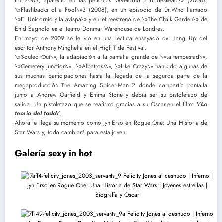
En 2008, apareció en las películas \»Retorno a Brideshead\» (2008),
\»Flashbacks of a Fool\»3 (2008), en un episodio de Dr.Who llamado
\»El Unicornio y la avispa\» y en el reestreno de \»The Chalk Garden\» de
Enid Bagnold en el teatro Donmar Warehouse de Londres.
En mayo de 2009 se le vio en una lectura ensayado de Hang Up del
escritor Anthony Minghella en el High Tide Festival.
\»Souled Out\», la adaptación a la pantalla grande de \»La tempestad\»,
\»Cemetery Junction\», \»Albatross\», \»Like Crazy\» han sido algunas de
sus muchas participaciones hasta la llegada de la segunda parte de la
megaproducción The Amazing Spider-Man 2 donde compartía pantalla
junto a Andrew Garfield y Emma Stone y debía ser su pistoletazo de
salida. Un pistoletazo que se reafirmó gracias a su Oscar en el film:
\’La
teoría del todo\’
.
Ahora le llega su momento como Jyn Erso en Rogue One: Una Historia de
Star Wars y, todo cambiará para esta joven.
Galería sexy in hot