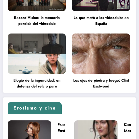
Record Vision: la memoria
Lo que mató a los videoclubs en
perdida del videoclub
España
Elogio de la ingenuidad: en
Los ojos de piedra y fuego: Clint
defensa del relato puro
Eastwood
Erotismo y cine
Francesca
Camila
Eastwood y
Mende
la
desnud