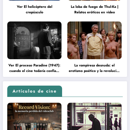
Ver El helicóptero del
La loba de fuego de Thul-Ka |
crepúsculo
Relatos eróticos en video
Ver El proceso Paradine (1947):
La vampiresa desnuda: el
cuando el cine todavía confiaba
erotismo poético y la revolución
en la inteligencia del espectador
psicodélica de Jean Rollin
Artículos de cine