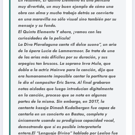
En resumen, El Quinto Elemento es una película
muy divertida, un muy buen ejemplo de cómo una
obra con alma y mucho trabajo detrás se convierte
en una maravilla no sólo visual sino también por su
mensaje y su fondo.
El Quinto Elemento Y ahora, ¡vamos con las
curiosidades de la película!
La Diva Plavalaguna canta «Il dolce suono”, un aria
de la ópera Lucia de Lammermoor. Se trata de una
de las arias más difíciles por su duración, y sus
arpegios tan bruscos. La soprano Inva Mula, que
dobla a la actriz Mainwe para la canción, dijo que
era humanamente imposible cantar la partitura que
le dio el compositor Eric Serra. Al final grabaron
notas aisladas que luego introducían digitalmente
en la canción, proceso que se nota en algunas
partes de la misma. Sin embargo, en 2017, la
cantante kazaja Dimash Kudaibergen fue capaz de
cantarla en un concierto en Bastau, completa y
únicamente usando su prodigiosa capacidad vocal,
demostrando que sí es posible interpretarla
entera.El “Lenguaje Divino” hablado por Leeloo fue