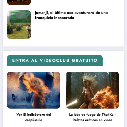
Jumanji, el último eco aventurero de una
franquicia inesperada
ENTRA AL VIDEOCLUB GRATUITO
Ver El helicóptero del
La loba de fuego de Thul-Ka |
crepúsculo
Relatos eróticos en video