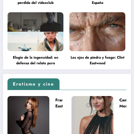
perdida del videoclub
España
Elogio de la ingenuidad: en
Los ojos de piedra y fuego: Clint
defensa del relato puro
Eastwood
Erotismo y cine
Francesca
Camila
Eastwood y
Mende
la
desnud
melancolía
como T
del legado
en Mast
imposible
del Uni