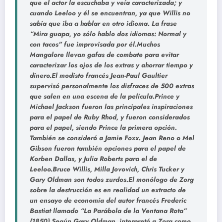
que el actor la escuchaba y veía caracterizada; y
cuando Leeloo y él se encuentran, ya que Willis no
sabía que iba a hablar en otro idioma. La frase
“Mira guapa, yo sólo hablo dos idiomas: Normal y
con tacos” fue improvisada por él.Muchos
Mangalore llevan gafas de combate para evitar
caracterizar los ojos de los extras y ahorrar tiempo y
dinero.El modisto francés Jean-Paul Gaultier
supervisó personalmente los disfraces de 500 extras
que salen en una escena de la película.Prince y
Michael Jackson fueron las principales inspiraciones
para el papel de Ruby Rhod, y fueron considerados
para el papel, siendo Prince la primera opción.
También se consideró a Jamie Foxx. Jean Reno o Mel
Gibson fueron también opciones para el papel de
Korben Dallas, y Julia Roberts para el de
Leeloo.Bruce Willis, Milla Jovovich, Chris Tucker y
Gary Oldman son todos zurdos.El monólogo de Zorg
sobre la destrucción es en realidad un extracto de
un ensayo de economía del autor francés Frederic
Bastiat llamado “La Parábola de la Ventana Rota”
(1850).Según Gary Oldman, interpretó a Zorg como