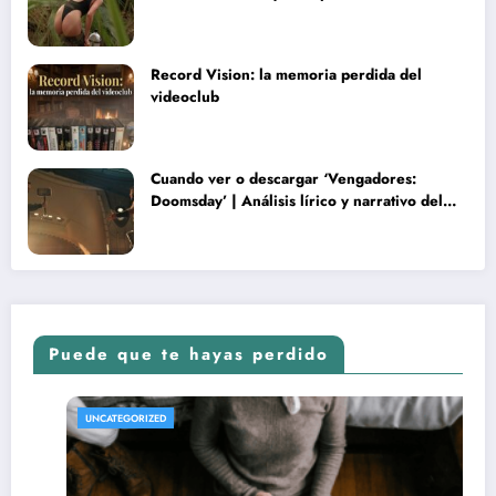
rareza y terminó convertida en reliquia
Record Vision: la memoria perdida del
videoclub
Cuando ver o descargar ‘Vengadores:
Doomsday’ | Análisis lírico y narrativo del
nuevo Vengadores: Doomsday
Puede que te hayas perdido
ED
REVISTA DE CIN
UNCATEGORIZE