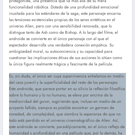
protagonista, una presencia que va más allá de su mera
funcionalidad robótica. Dotado de una profundidad emocional
inusitada para los estándares de la saga, este personaje encarna
las tensiones existenciales propias de los seres sintéticos en el
universo
Alien
, pero con una sensibilidad renovada, que lo
distingue tanto de Ash como de Bishop. A lo largo del filme, el
androide se convierte en el único personaje con el que el
espectador desarrolla una verdadera conexión empática. Su
ambigüedad moral, su autoconciencia y su capacidad para
cuestionar las implicaciones éticas de sus acciones lo sitúan como
la única figura realmente trágica y fascinante de la película.
Es, sin duda, el único ser cuya supervivencia anhelamos en medio
del caos juvenil y la superficialidad del resto de los personajes.
Este androide, que parece portar en su silicio la reflexión filosófica
sobre lo humano y lo no humano, se eleva por encima de la
mediocridad del guion, sugiriendo que, incluso en medio de un
proyecto fallido, siempre es posible encontrar un germen de
novedad, de complejidad, que siembra la esperanza de que no
todo está perdido en el universo cinematográfico de
Alien
. Así,
este androide se convierte, paradójicamente, en el único reflejo de
humanidad y profundidad en una película que, por lo demás, ha