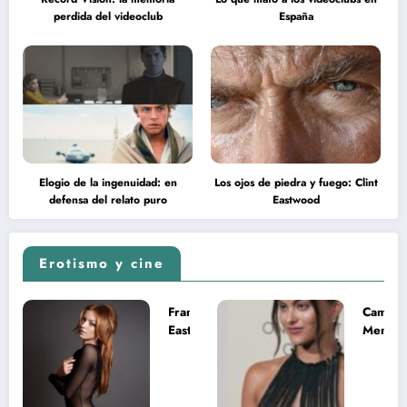
perdida del videoclub
España
Elogio de la ingenuidad: en
Los ojos de piedra y fuego: Clint
defensa del relato puro
Eastwood
Erotismo y cine
Francesca
Camila
Eastwood y
Mende
la
desnud
melancolía
como T
del legado
en Mast
imposible
del Uni