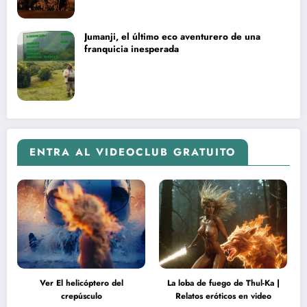
Jumanji, el último eco aventurero de una
franquicia inesperada
ENTRA AL VIDEOCLUB GRATUITO
Ver El helicóptero del
La loba de fuego de Thul-Ka |
crepúsculo
Relatos eróticos en video