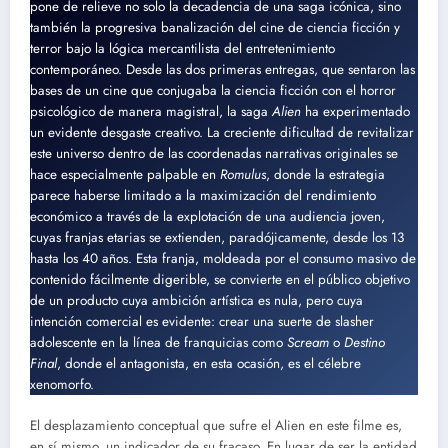
pone de relieve no solo la decadencia de una saga icónica, sino
también la progresiva banalización del cine de ciencia ficción y
terror bajo la lógica mercantilista del entretenimiento
contemporáneo. Desde las dos primeras entregas, que sentaron las
bases de un cine que conjugaba la ciencia ficción con el horror
psicológico de manera magistral, la saga
Alien
ha experimentado
un evidente desgaste creativo. La creciente dificultad de revitalizar
este universo dentro de las coordenadas narrativas originales se
hace especialmente palpable en
Romulus
, donde la estrategia
parece haberse limitado a la maximización del rendimiento
económico a través de la explotación de una audiencia joven,
cuyas franjas etarias se extienden, paradójicamente, desde los 13
hasta los 40 años. Esta franja, moldeada por el consumo masivo de
contenido fácilmente digerible, se convierte en el público objetivo
de un producto cuya ambición artística es nula, pero cuya
intención comercial es evidente: crear una suerte de slasher
adolescente en la línea de franquicias como
Scream
o
Destino
Final
, donde el antagonista, en esta ocasión, es el célebre
xenomorfo.
El desplazamiento conceptual que sufre el Alien en este filme es,
en sí mismo, un indicador de su fracaso. En lugar de ser la entidad