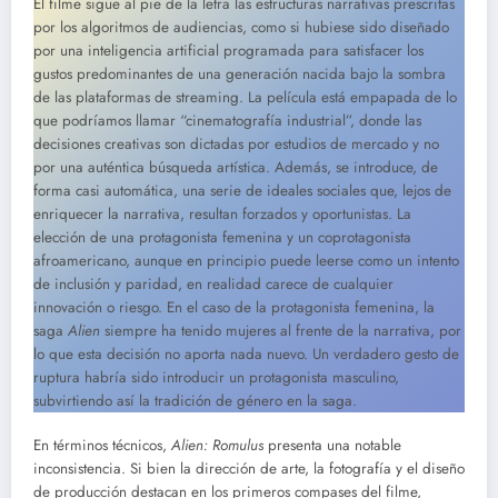
El filme sigue al pie de la letra las estructuras narrativas prescritas
por los algoritmos de audiencias, como si hubiese sido diseñado
por una inteligencia artificial programada para satisfacer los
gustos predominantes de una generación nacida bajo la sombra
de las plataformas de streaming. La película está empapada de lo
que podríamos llamar “cinematografía industrial”, donde las
decisiones creativas son dictadas por estudios de mercado y no
por una auténtica búsqueda artística. Además, se introduce, de
forma casi automática, una serie de ideales sociales que, lejos de
enriquecer la narrativa, resultan forzados y oportunistas. La
elección de una protagonista femenina y un coprotagonista
afroamericano, aunque en principio puede leerse como un intento
de inclusión y paridad, en realidad carece de cualquier
innovación o riesgo. En el caso de la protagonista femenina, la
saga
Alien
siempre ha tenido mujeres al frente de la narrativa, por
lo que esta decisión no aporta nada nuevo. Un verdadero gesto de
ruptura habría sido introducir un protagonista masculino,
subvirtiendo así la tradición de género en la saga.
En términos técnicos,
Alien: Romulus
presenta una notable
inconsistencia. Si bien la dirección de arte, la fotografía y el diseño
de producción destacan en los primeros compases del filme,