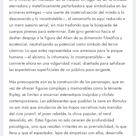
aterradora y metafísicamente perturbadora que simbolizaba en las
primeras entregas —una suerte de materialización del miedo a lo
desconocido y lo incontrolable—, el xenomorfo es aquí reducido a
un mero asesino serial, sin más trasfondo que la búsqueda de
cuerpos jóvenes para exterminar. Este giro genérico hacia el
slasher despoja a la figura del Alien de su dimensión filosófica y
existencial, neutralizando su potencial como símbolo del terror
cósmico. Lo que antes representaba una amenaza para la psique
humana —el abismo, lo inhumano, lo incomprensible— se
convierte ahora en una vulgaridad visual, diseñada para satisfacer
las expectativas superficiales de un público poco exigente.
Más preocupante aún es la construcción de los personajes, que en
vez de ofrecer figuras complejas y memorables como la teniente
Ripley, se limitan a encarnar estereotipos insípidos y clichés
contemporáneos. Los adolescentes que pueblan la nave en
Romulus
no son más que simulacros de los tropos narrativos más manidos
del cine juvenil: el joven rebelde, la chica popular, el nerd
desvalido, etc. Estas figuras no solo carecen de profundidad
psicológica, sino que resultan irritantes en su previsibilidad, lo que
lleva a que el espectador, lejos de empatizar con ellos, desarrolle