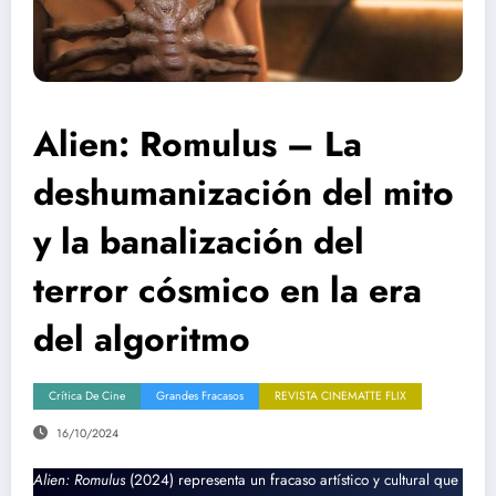
Alien: Romulus – La
deshumanización del mito
y la banalización del
terror cósmico en la era
del algoritmo
Crítica De Cine
Grandes Fracasos
REVISTA CINEMATTE FLIX
16/10/2024
Alien: Romulus
(2024) representa un fracaso artístico y cultural que