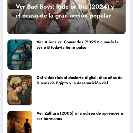
Ver Bad Boys: Ride or Die (2024) y
el ocaso de la gran acción popular
Ver Aliens vs. Comandos (2025): cuando la
serie B todavía tiene pulso
Del videoclub al desierto digital: diez años de
Dioses de Egipto y la desaparición del
blockbuster sin complejos
Ver Zathura (2005) o la odisea de aprender a
ser hermanos