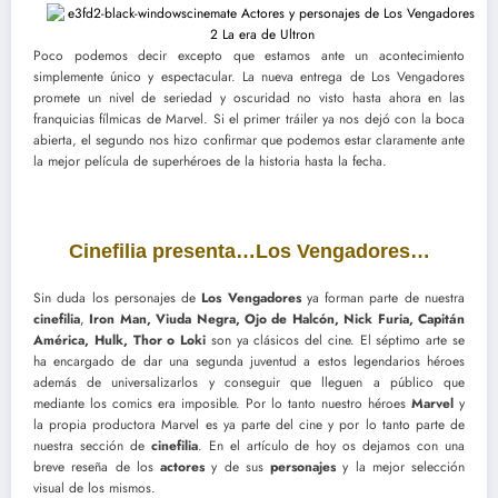
Poco podemos decir excepto que estamos ante un acontecimiento
simplemente único y espectacular. La nueva entrega de Los Vengadores
promete un nivel de seriedad y oscuridad no visto hasta ahora en las
franquicias fílmicas de Marvel. Si el primer tráiler ya nos dejó con la boca
abierta, el segundo nos hizo confirmar que podemos estar claramente ante
la mejor película de superhéroes de la historia hasta la fecha.
Cinefilia presenta…Los Vengadores…
Sin duda los personajes de
Los Vengadores
ya forman parte de nuestra
cinefilia
,
Iron Man, Viuda Negra, Ojo de Halcón, Nick Furia, Capitán
América, Hulk, Thor o Loki
son ya clásicos del cine. El séptimo arte se
ha encargado de dar una segunda juventud a estos legendarios héroes
además de universalizarlos y conseguir que lleguen a público que
mediante los comics era imposible. Por lo tanto nuestro héroes
Marvel
y
la propia productora Marvel es ya parte del cine y por lo tanto parte de
nuestra sección de
cinefilia
. En el artículo de hoy os dejamos con una
breve reseña de los
actores
y de sus
personajes
y la mejor selección
visual de los mismos.