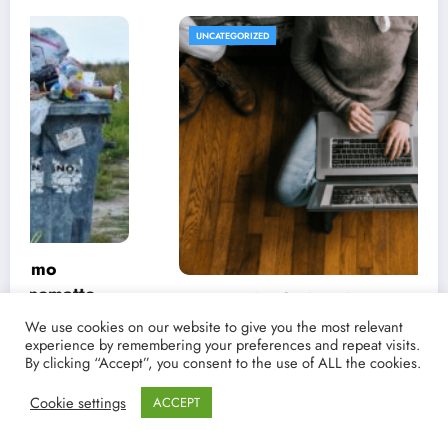
UNCATEGORIZED
Conoce las fechas de estrenos y críticas de
tus películas y series favoritas con Point
We use cookies on our website to give you the most relevant
experience by remembering your preferences and repeat visits.
Magazine
21/03/2021
lucenpop
By clicking “Accept”, you consent to the use of ALL the cookies.
Cookie settings
ACCEPT