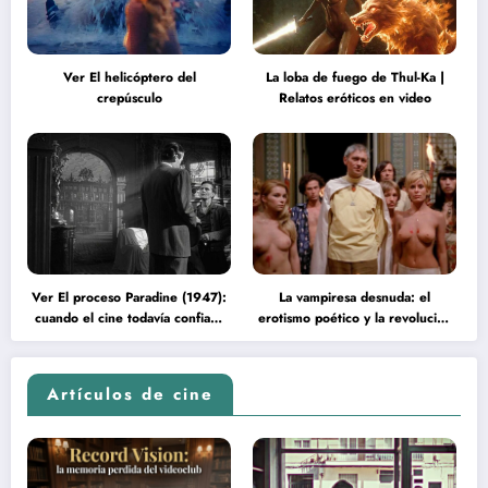
Ver El helicóptero del
La loba de fuego de Thul-Ka |
crepúsculo
Relatos eróticos en video
Ver El proceso Paradine (1947):
La vampiresa desnuda: el
cuando el cine todavía confiaba
erotismo poético y la revolución
en la inteligencia del espectador
psicodélica de Jean Rollin
Artículos de cine