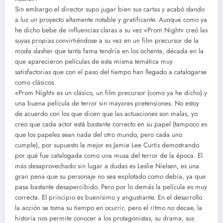
Sin embargo el director supo jugar bien sus cartas y acabó dando
a luz un proyecto altamente notable y gratificante. Aunque como ya
he dicho bebe de influencias claras a su vez «Prom Night» creó las
suyas propias convirtiéndose a su vez en un film precursor de la
moda slasher que tanta fama tendría en los ochenta, década en la
que aparecieron películas de esta misma temática muy
satisfactorias que con el paso del tiempo han llegado a catalogarse
como clásicos.
«Prom Night» es un clásico, un film precursor (como ya he dicho) y
una buena película de terror sin mayores pretensiones. No estoy
de acuerdo con los que dicen que las actuaciones son malas, yo
creo que cada actor está bastante correcto en su papel (tampoco es
que los papeles sean nada del otro mundo, pero cada uno
cumple), por supuesto la mejor es Jamie Lee Curtis demostrando
por qué fue catalogada como una musa del terror de la época. El
más desaprovechado sin lugar a dudas es Leslie Nielsen, es una
gran pena que su personaje no sea explotado como debía, ya que
pasa bastante desapercibido. Pero por lo demás la película es muy
correcta. El principio es buenísimo y angustiante. En el desarrollo
la acción se toma su tiempo en ocurrir, pero el ritmo no decae, la
historia nos permite conocer a los protagonistas, su drama, sus