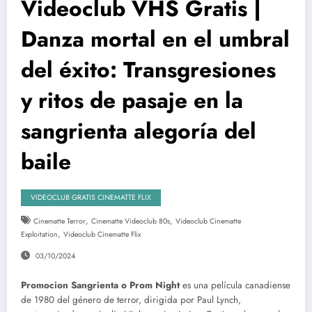
Videoclub VHS Gratis |
Danza mortal en el umbral
del éxito: Transgresiones
y ritos de pasaje en la
sangrienta alegoría del
baile
VIDEOCLUB GRATIS CINEMATTE FLIX
,
,
Cinematte Terror
Cinematte Videoclub 80s
Videoclub Cinematte
,
Exploitation
Videoclub Cinematte Flix
03/10/2024
Promocion Sangrienta o Prom Night
es una película canadiense
de 1980 del género de terror, dirigida por Paul Lynch,