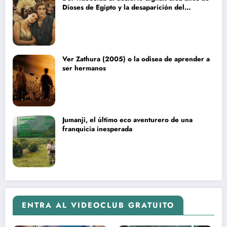
Dioses de Egipto y la desaparición del
blockbuster sin complejos
Ver Zathura (2005) o la odisea de aprender a
ser hermanos
Jumanji, el último eco aventurero de una
franquicia inesperada
ENTRA AL VIDEOCLUB GRATUITO