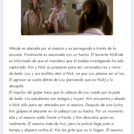
Wendy es atacada por el asesino y es perseguida a través de la
escuela. Finalmente es asesinada con un hacha. El teniente McBride
es informado de que el maniático que él estaba investigando ha sido
capturado. Kim y Nick se preparan para ser coronados rey y reina
de baile. Lou y sus acólitos atan a Nick, ya que Lou planea ser el rey.
El agresor se cuela detrás de Lou (pensando que es Nick) y lo
decapita.
El impulso del golpe hace que la cabeza de Lou ruede por la pista
de baile. Los estudiantes son testigos y huyen. Kim encuentra y desata
a Nick sólo para ser atacados por el asesino. Después de una lucha,
Kim golpea al atacante en la cabeza con su hacha. Por un momento
ella y el asesino están frente a frente, y Kim descubre quien es
realmente. El asesino trata de huir, pero la policía llega justo a
tiempo y dispara contra él. Kim les grita que no lo hagan. El asesino