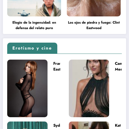
Elogio de la ingenuidad: en
Los ojos de piedra y fuego: Clint
defensa del relato puro
Eastwood
Erotismo y cine
Francesca
Camila
Eastwood y
Mende
la
desnud
melancolía
como T
del legado
en Mast
imposible
del Uni
Sydney
Kat