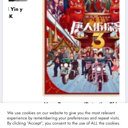
Ver y Descargar ‘Detective Chinatown 3’ |
Torrent castellano español | La película china
We use cookies on our website to give you the most relevant
que supera en taquillla a Endgame
experience by remembering your preferences and repeat visits.
19/03/2021
lucenpop
By clicking “Accept”, you consent to the use of ALL the cookies.