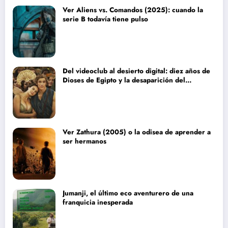
Ver Aliens vs. Comandos (2025): cuando la
serie B todavía tiene pulso
Del videoclub al desierto digital: diez años de
Dioses de Egipto y la desaparición del
blockbuster sin complejos
Ver Zathura (2005) o la odisea de aprender a
ser hermanos
Jumanji, el último eco aventurero de una
franquicia inesperada