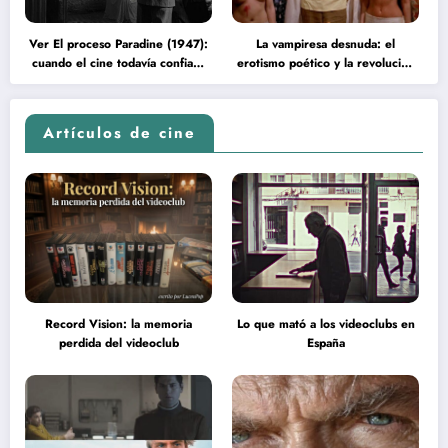
Ver El proceso Paradine (1947):
La vampiresa desnuda: el
cuando el cine todavía confiaba
erotismo poético y la revolución
en la inteligencia del espectador
psicodélica de Jean Rollin
Artículos de cine
Record Vision: la memoria
Lo que mató a los videoclubs en
perdida del videoclub
España