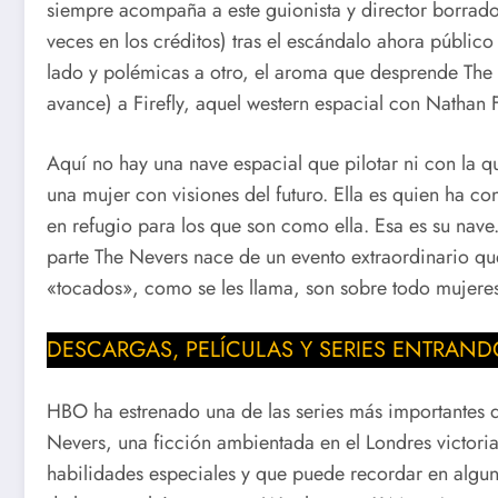
siempre acompaña a este guionista y director borrad
veces en los créditos) tras el escándalo ahora públi
lado y polémicas a otro, el aroma que desprende T
avance) a Firefly, aquel western espacial con Nathan F
Aquí no hay una nave espacial que pilotar ni con la 
una mujer con visiones del futuro. Ella es quien ha co
en refugio para los que son como ella. Esa es su nave.
parte The Nevers nace de un evento extraordinario qu
«tocados», como se les llama, son sobre todo mujere
DESCARGAS, PELÍCULAS Y SERIES ENTRAND
HBO ha estrenado una de las series más importantes 
Nevers, una ficción ambientada en el Londres victor
habilidades especiales y que puede recordar en algu