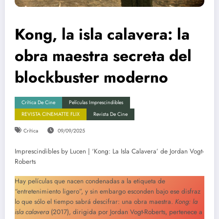
Kong, la isla calavera: la
obra maestra secreta del
blockbuster moderno
Crítica De Cine
Películas Imprescindibles
REVISTA CINEMATTE FLIX
Revista De Cine
Crítica
09/09/2025
Imprescindibles by Lucen | ‘Kong: La Isla Calavera’ de Jordan Vogt-
Roberts
Hay películas que nacen condenadas a la etiqueta de
“entretenimiento ligero”, y sin embargo esconden bajo ese disfraz
lo que sólo el tiempo sabrá descifrar: una obra maestra.
Kong: la
isla calavera
(2017), dirigida por Jordan Vogt-Roberts, pertenece a