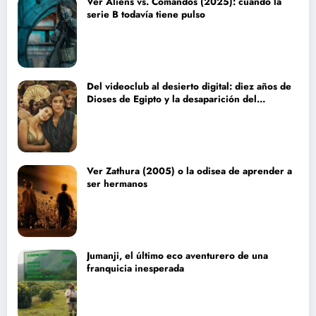
Ver Aliens vs. Comandos (2025): cuando la
serie B todavía tiene pulso
Del videoclub al desierto digital: diez años de
Dioses de Egipto y la desaparición del
blockbuster sin complejos
Ver Zathura (2005) o la odisea de aprender a
ser hermanos
Jumanji, el último eco aventurero de una
franquicia inesperada