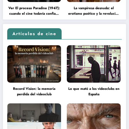
Ver El proceso Paradine (1947):
La vampiresa desnuda: el
cuando el cine todavía confiaba
erotismo poético y la revolución
en la inteligencia del espectador
psicodélica de Jean Rollin
Artículos de cine
Record Vision: la memoria
Lo que mató a los videoclubs en
perdida del videoclub
España