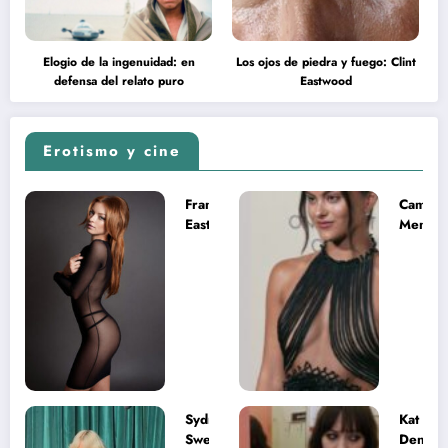
Elogio de la ingenuidad: en
Los ojos de piedra y fuego: Clint
defensa del relato puro
Eastwood
Erotismo y cine
Francesca
Camila
Eastwood y
Mende
la
desnud
melancolía
como T
del legado
en Mast
imposible
del Uni
Sydney
Kat
Sweeney
Dennin