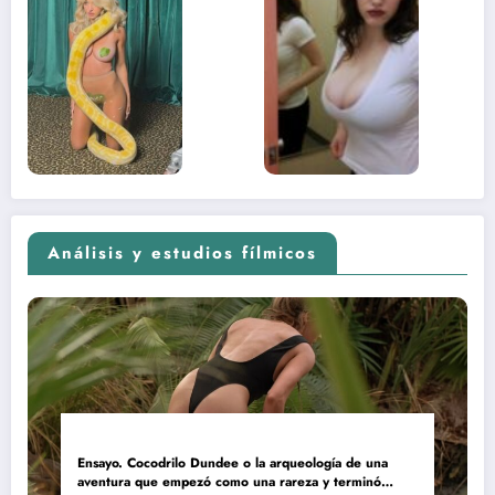
desnuda el
la muje
lado más
apareci
sexual del
donde 
contenido
estaba
adolescente
(Euphoria,
2026)
Análisis y estudios fílmicos
Ensayo. Cocodrilo Dundee o la arqueología de una
aventura que empezó como una rareza y terminó