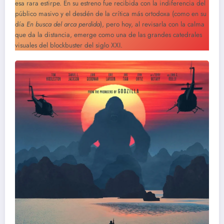
esa rara estirpe. En su estreno fue recibida con la indiferencia del
público masivo y el desdén de la crítica más ortodoxa (como en su
día
En busca del arca perdida
), pero hoy, al revisarla con la calma
que da la distancia, emerge como una de las grandes catedrales
visuales del blockbuster del siglo XXI.