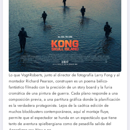
Lo que Vogt-Roberts, junto al director de fotografía Larry Fong y al
montador Richard Pearson, construyen es un poema bélico-
fantástico filmado con la precisión de un story board y la furia
cromática de una pintura de guerra. Cada plano responde a una
composición previa, a una partitura gráfica donde la planificación
es la verdadera protagonista. Lejos de la caótica edición de
muchos blockbusters contemporáneos, aquí el montaje fluye,
permite que el espectador se hunda en un espectáculo que tiene
tanto de aventura spielbergiana como de pesadilla salida del
Apocalypse
sea
Now
o no.