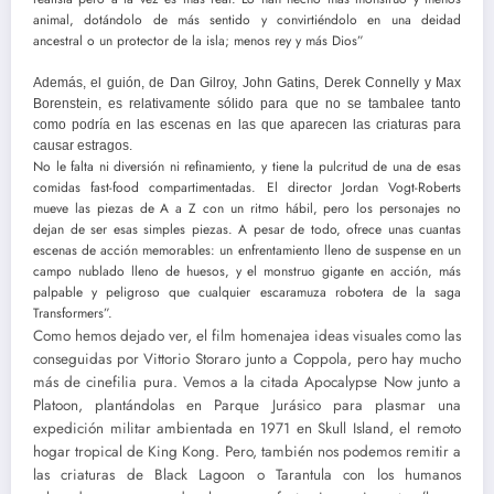
animal, dotándolo de más sentido y convirtiéndolo en una deidad
ancestral o un protector de la isla; menos rey y más Dios”
Además, el guión, de Dan Gilroy, John Gatins, Derek Connelly y Max
Borenstein, es relativamente sólido para que no se tambalee tanto
como podría en las escenas en las que aparecen las criaturas para
causar estragos.
No le falta ni diversión ni refinamiento, y tiene la pulcritud de una de esas
comidas fast-food compartimentadas. El director Jordan Vogt-Roberts
mueve las piezas de A a Z con un ritmo hábil, pero los personajes no
dejan de ser esas simples piezas. A pesar de todo, ofrece unas cuantas
escenas de acción memorables: un enfrentamiento lleno de suspense en un
campo nublado lleno de huesos, y el monstruo gigante en acción, más
palpable y peligroso que cualquier escaramuza robotera de la saga
Transformers”.
Como hemos dejado ver, el film homenajea ideas visuales como las
conseguidas por Vittorio Storaro junto a Coppola, pero hay mucho
más de cinefilia pura. Vemos a la citada Apocalypse Now junto a
Platoon, plantándolas en Parque Jurásico para plasmar una
expedición militar ambientada en 1971 en Skull Island, el remoto
hogar tropical de King Kong. Pero, también nos podemos remitir a
las criaturas de Black Lagoon o Tarantula con los humanos