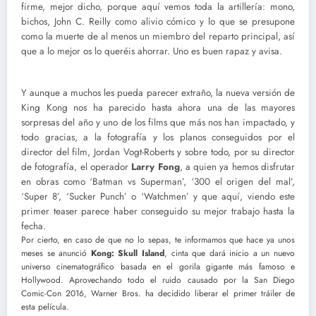
firme, mejor dicho, porque aquí vemos toda la artillería: mono,
bichos, John C. Reilly como alivio cómico y lo que se presupone
como la muerte de al menos un miembro del reparto principal, así
que a lo mejor os lo queréis ahorrar. Uno es buen rapaz y avisa.
Y aunque a muchos les pueda parecer extraño, la nueva versión de
King Kong nos ha parecido hasta ahora una de las mayores
sorpresas del año y uno de los films que más nos han impactado, y
todo gracias, a la fotografía y los planos conseguidos por el
director del film, Jordan Vogt-Roberts y sobre todo, por su director
de fotografía, el operador
Larry Fong
, a quien ya hemos disfrutar
en obras como ‘Batman vs Superman’, ‘300 el origen del mal’,
‘Super 8’, ‘Sucker Punch’ o ‘Watchmen’ y que aquí, viendo este
primer teaser parece haber conseguido su mejor trabajo hasta la
fecha.
Por cierto, en caso de que no lo sepas, te informamos que hace ya unos
meses se anunció
Kong: Skull Island
, cinta que dará inicio a un nuevo
universo cinematográfico basada en el gorila gigante más famoso e
Hollywood. Aprovechando todo el ruido causado por la San Diego
Comic-Con 2016, Warner Bros. ha decidido liberar el primer tráiler de
esta película.