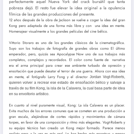
perfectamente aquel Nueva York del crack bursátil que tanta
pobreza dejó. El resto fue elevar la idea original a la opulencia
fílmica de las grandes producciones del presente.
12 años después de la obra de Jackson se vuelve a coger la idea del gran
Kong pero adaptada de una forma más libre y con una idea en mente.
Homenajear visualmente a los grandes películas del cine bélico.
Vittorio Storaro es uno de los grandes clásicos de la cinematográfica.
Suyo son los trabajos de fotografía de grandes obras como El último
emperador, pero, quizás sea Apocalypse Now uno de sus trabajos más
completos, complejos y recordados. El color como fuente de narrativa
era el arma principal para crear ese ambiente turbado de opresión y
ensoñación que puede desatar el terror de una guerra. Ahora con esa idea
en mente, el fotógrafo Larry Fong y el director
Jordan Vogt-Roberts,
quieren volver a recrear ese estado de ensoñación bélico y salvaje a
través de su film Kong, la isla de la Calavera, la cual basa parte de idea
en su envoltorio artístico.
En cuanto al nivel puramente visual, Kong: La isla Calavera es un placer.
Evita muchos de los errores comunes que se cometen en una producción a
gran escala, alejándose de cortes rápidos y movimientos de cámara
torpes, en favor de una composición y ritmo más elegantes. Vogt-Roberts y
su equipo técnico han creado un Kong mejor formado. Parece menos
realista pero a la vez es más real. Lo han hecho más monstruo y menos