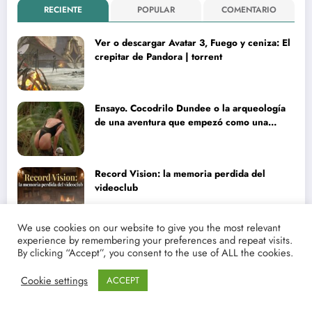
RECIENTE
POPULAR
COMENTARIO
Ver o descargar Avatar 3, Fuego y ceniza: El
crepitar de Pandora | torrent
Ensayo. Cocodrilo Dundee o la arqueología
de una aventura que empezó como una
rareza y terminó convertida en reliquia
Record Vision: la memoria perdida del
videoclub
We use cookies on our website to give you the most relevant
experience by remembering your preferences and repeat visits.
Cuando ver o descargar ‘Vengadores:
By clicking “Accept”, you consent to the use of ALL the cookies.
Doomsday’ | Análisis lírico y narrativo del
nuevo Vengadores: Doomsday
Cookie settings
ACCEPT