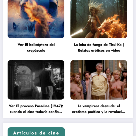
Ver El helicóptero del
La loba de fuego de Thul-Ka |
crepúsculo
Relatos eróticos en video
Ver El proceso Paradine (1947):
La vampiresa desnuda: el
cuando el cine todavía confiaba
erotismo poético y la revolución
en la inteligencia del espectador
psicodélica de Jean Rollin
Artículos de cine