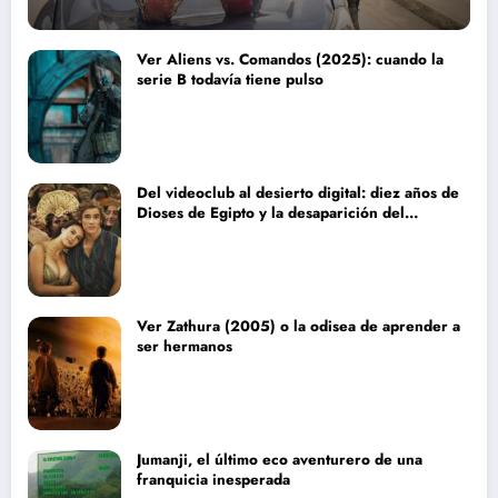
Ver Aliens vs. Comandos (2025): cuando la
serie B todavía tiene pulso
Del videoclub al desierto digital: diez años de
Dioses de Egipto y la desaparición del
blockbuster sin complejos
Ver Zathura (2005) o la odisea de aprender a
ser hermanos
Jumanji, el último eco aventurero de una
franquicia inesperada