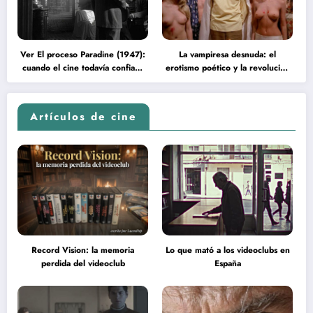
Ver El proceso Paradine (1947):
La vampiresa desnuda: el
cuando el cine todavía confiaba
erotismo poético y la revolución
en la inteligencia del espectador
psicodélica de Jean Rollin
Artículos de cine
Record Vision: la memoria
Lo que mató a los videoclubs en
perdida del videoclub
España