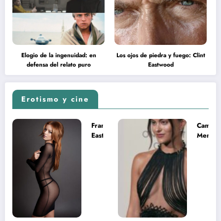
Elogio de la ingenuidad: en
Los ojos de piedra y fuego: Clint
defensa del relato puro
Eastwood
Erotismo y cine
Francesca
Camila
Eastwood y
Mende
la
desnud
melancolía
como T
del legado
en Mast
imposible
del Uni