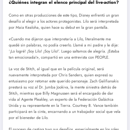
¿Quiénes integran el elenco principal del live-action?
Como en otras producciones de este tipo, Disney enfrentó un gran
desafío al elegir a los actores protagonistas. Lilo será interpretada
por Maia Kealoha, quien hace su debut en la gran pantalla.
«Cuando me dijeron que interpretaría a Lilo, literalmente me
quedé sin palabras, no podía creerlo. Llamé a mi padre y le dije:
‘¡Lo logré! ¡Soy Lilo! ¡Soy Lilo!’. Luego saltamos de alegría. ¡Estaba
tan emocionada!», compartió en una entrevista con PEOPLE.
La voz de Stitch, al igual que en la película original, será
nuevamente interpretada por Chris Sanders, quien expresó su
entusiasmo por retomar este querido personaje. Zach Galifianakis
prestará su voz al Dr. Jumba Jookiva, la mente siniestra detrás de
Stitch, mientras que Billy Magnussen será el encargado de dar
vida al Agente Pleakley, un experto de la Federación Galáctica
Unida y su representante en la Tierra. Courtney B. Vance también
participará en la cinta, encarnando a un trabajador social que vela
por el bienestar de Lilo.
El proceso de casting tuvo sus desafíos, especialmente en los roles