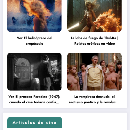
Ver El helicóptero del
La loba de fuego de Thul-Ka |
crepúsculo
Relatos eróticos en video
Ver El proceso Paradine (1947):
La vampiresa desnuda: el
cuando el cine todavía confiaba
erotismo poético y la revolución
en la inteligencia del espectador
psicodélica de Jean Rollin
Artículos de cine