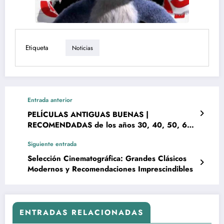
Etiqueta
Noticias
Entrada anterior
PELÍCULAS ANTIGUAS BUENAS |
RECOMENDADAS de los años 30, 40, 50, 60
| BLANCO Y NEGRO | CRÍTICA Y SUS
Siguiente entrada
DIRECTORES DE FOTOGRAFÍA
Selección Cinematográfica: Grandes Clásicos
Modernos y Recomendaciones Imprescindibles
ENTRADAS RELACIONADAS