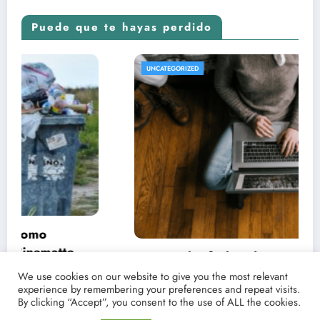
Puede que te hayas perdido
UNCATEGORIZED
Conoce las fechas de estrenos y críticas de
tus películas y series favoritas con Point
We use cookies on our website to give you the most relevant
experience by remembering your preferences and repeat visits.
Magazine
21/03/2021
lucenpop
By clicking “Accept”, you consent to the use of ALL the cookies.