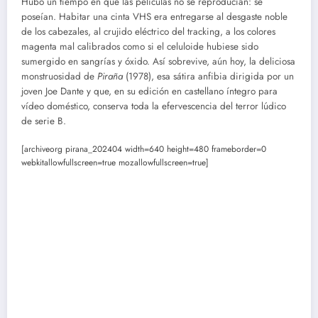
Hubo un tiempo en que las películas no se reproducían: se
poseían. Habitar una cinta VHS era entregarse al desgaste noble
de los cabezales, al crujido eléctrico del tracking, a los colores
magenta mal calibrados como si el celuloide hubiese sido
sumergido en sangrías y óxido. Así sobrevive, aún hoy, la deliciosa
monstruosidad de
Piraña
(1978), esa sátira anfibia dirigida por un
joven Joe Dante y que, en su edición en castellano íntegro para
vídeo doméstico, conserva toda la efervescencia del terror lúdico
de serie B.
[archiveorg pirana_202404 width=640 height=480 frameborder=0
webkitallowfullscreen=true mozallowfullscreen=true]