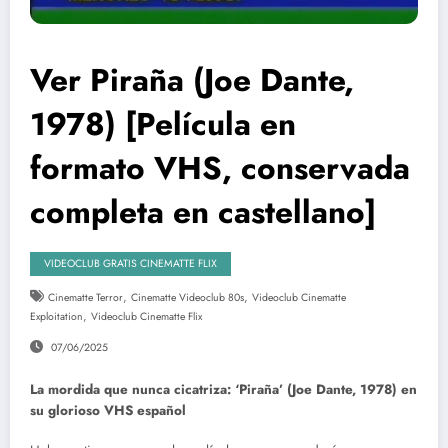
Ver Piraña (Joe Dante,
1978) [Película en
formato VHS, conservada
completa en castellano]
VIDEOCLUB GRATIS CINEMATTE FLIX
,
,
Cinematte Terror
Cinematte Videoclub 80s
Videoclub Cinematte
,
Exploitation
Videoclub Cinematte Flix
07/06/2025
La mordida que nunca cicatriza: ‘Piraña’ (Joe Dante, 1978) en
su glorioso VHS español