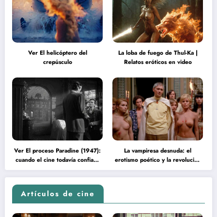
Ver El helicóptero del
La loba de fuego de Thul-Ka |
crepúsculo
Relatos eróticos en video
Ver El proceso Paradine (1947):
La vampiresa desnuda: el
cuando el cine todavía confiaba
erotismo poético y la revolución
en la inteligencia del espectador
psicodélica de Jean Rollin
Artículos de cine