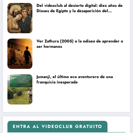
Del videoclub al desierto digital: diez años de
Dioses de Egipto y la desaparición del
blockbuster sin complejos
Ver Zathura (2005) o la odisea de aprender a
ser hermanos
Jumanji, el último eco aventurero de una
franquicia inesperada
ENTRA AL VIDEOCLUB GRATUITO