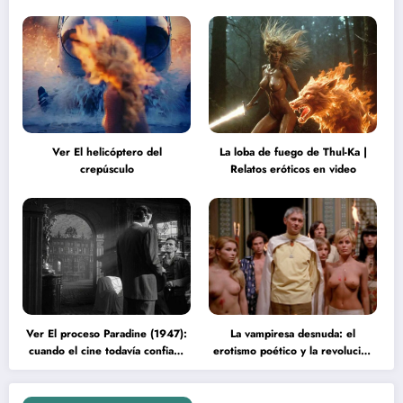
Ver El helicóptero del
La loba de fuego de Thul-Ka |
crepúsculo
Relatos eróticos en video
Ver El proceso Paradine (1947):
La vampiresa desnuda: el
cuando el cine todavía confiaba
erotismo poético y la revolución
en la inteligencia del espectador
psicodélica de Jean Rollin