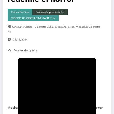
Crítica De Cine
Películas Imprescindibles
VIDEOCLUB GRATIS CINEMATTE FLIX
,
,
,
Cinematte Clásico
Cinematte Culto
Cinematte Terror
Videoclub Cinematte
Flix
25/12/2024
Ver Nosferatu gratis
Nosferatu (1922): la eterna sombra que redefine el horror