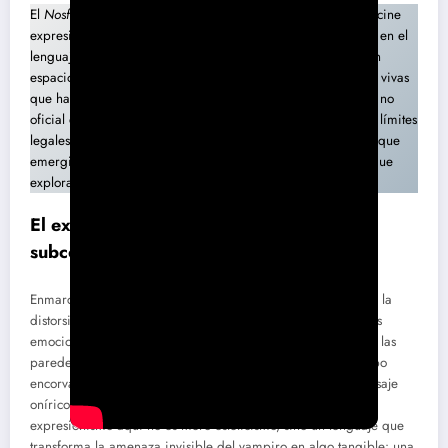
El
Nosferatu
de F.W. Murnau, una de las primeras joyas del cine
expresionista alemán, no solo redefine el concepto de terror en el
lenguaje cinematográfico, sino que lo trasciende, creando un
espacio donde la luz y la sombra se convierten en entidades vivas
que habitan la pantalla. Estrenada en 1922, esta adaptación no
oficial de la novela
Drácula
de Bram Stoker logró sortear los límites
legales mediante cambios en nombres y locaciones, pero lo que
emergió fue mucho más que un pastiche: un poema visual que
explora la fragilidad humana frente a lo desconocido.
El expresionismo como herramienta del
subconsciente
Enmarcada en el movimiento expresionista,
Nosferatu
utiliza la
distorsión visual y la composición teatral para reflejar estados
emocionales y psicológicos. Las sombras que se alargan por las
paredes, las escaleras que parecen interminables, y el cuerpo
encorvado del conde Orlok (Max Schreck) componen un paisaje
onírico que oscila entre la realidad y el sueño febril. El
expresionismo aquí no es mero esteticismo, sino un lenguaje que
transforma la amenaza invisible del vampiro en algo tangible: una