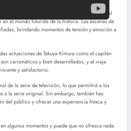
nante dirección artística y sus efectos visuales. La
e los personajes y escenarios alienígenas es fiel al
 en el mundo futurista de la historia. Las escenas de
afiadas, brindando momentos de tensión y emoción a
cadas actuaciones de Takuya Kimura como el capitán
on carismáticos y bien desarrollados, y el viaje
cente y satisfactorio.
nal de la serie de televisión, lo que permitirá a los
s a la serie original. Sin embargo, también hay
ón del público y ofrecer una experiencia fresca y
e en algunos momentos y puede que no ofrezca nada