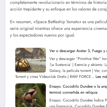
completamente revolucionario en términos de historia
acción trepidante y su enfoque en los valores de coraj
En resumen, «Space Battleship Yamato» es una película
serie original mientras ofrece una experiencia cinemat
y los espectadores nuevos por igual.
Ver o descargar Avatar 3, Fuego y c
Ver y descargar “Primitive War” to
‘La Sustancia’ | Esencia y abismo:
Galaxy, la película torrent | Ver, 
Torrent y cines Videoclub Gratis | RAW FORCE…
Lee má
Ensayo. Cocodrilo Dundee o la arq
terminó convertida en reliquia
Ensayo. Cocodrilo Dundee Índice Pr
una franquicia, Cocodrilo Dundee f