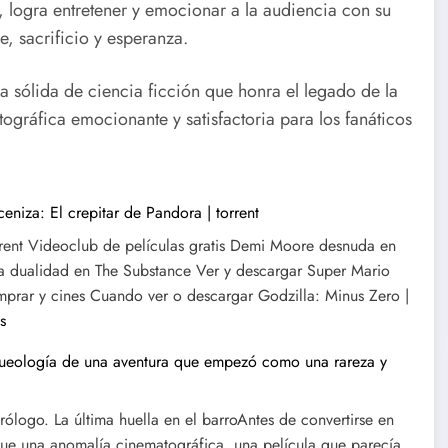
, logra entretener y emocionar a la audiencia con su
e, sacrificio y esperanza.
 sólida de ciencia ficción que honra el legado de la
ográfica emocionante y satisfactoria para los fanáticos
eniza: El crepitar de Pandora | torrent
rrent Videoclub de películas gratis Demi Moore desnuda en
 La dualidad en The Substance Ver y descargar Super Mario
comprar y cines Cuando ver o descargar Godzilla: Minus Zero |
:
s
Ver
ueología de una aventura que empezó como una rareza y
o
descargar
ólogo. La última huella en el barroAntes de convertirse en
Avatar
ue una anomalía cinematográfica, una película que parecía
3,