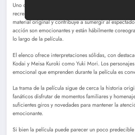
Uno de los puntos fuertes de la película es su impresio
recreación de los diseños de naves espaciales, trajes d
material original y contribuye a sumergir al espectador
acción son emocionantes y están hábilmente coreogr
lo largo de la película.
El elenco ofrece interpretaciones sólidas, con desta
Kodai y Meisa Kuroki como Yuki Mori. Los personajes s
emocional que emprenden durante la película es convin
La trama de la película sigue de cerca la historia origi
fanáticos disfrutar de momentos familiares y homenaje
suficientes giros y novedades para mantener la atenci
emocionante.
Si bien la película puede parecer un poco predecibl