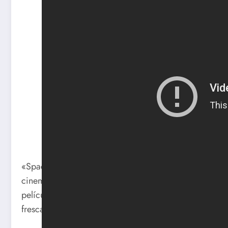
«Space Battleship Yamato» es una emocionante películ
cinematográfica satisfactoria para los fanáticos del gé
película logra capturar la esencia y el espíritu de la s
fresca y moderna que atraerá a una nueva audienci