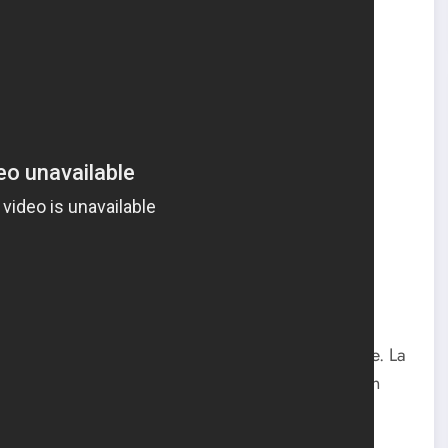
a de ciencia ficción que ofrece una experiencia
nero y los seguidores de la serie original de anime. La
erie de televisión, al tiempo que presenta una visión
a. Ver gratis SPACE BATTLESHIP YAMATO