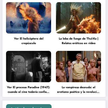
Ver El helicóptero del
La loba de fuego de Thul-Ka |
crepúsculo
Relatos eróticos en video
Ver El proceso Paradine (1947):
La vampiresa desnuda: el
cuando el cine todavía confiaba
erotismo poético y la revolución
en la inteligencia del espectador
psicodélica de Jean Rollin