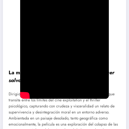
La mirada del caos: un análisis de
amanecer
salvaje
(1985)
Dirigida por Simon Nuchtern,
amanecer salvaje
es un filme que
transita entre los límites del cine exploitation y el thriller
psicológico, capturando con crudeza y visceralidad un relato de
supervivencia y desintegración moral en un entorno adverso.
Ambientada en un paisaje desolado, tanto geográfica como
emocionalmente, la película es una exploración del colapso de las