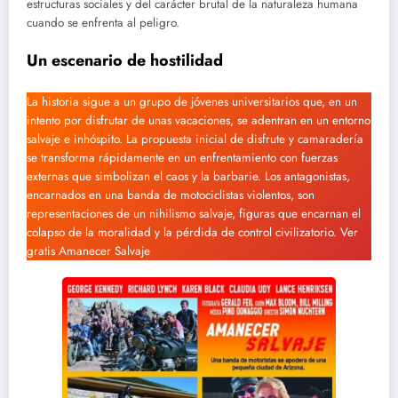
estructuras sociales y del carácter brutal de la naturaleza humana
cuando se enfrenta al peligro.
Un escenario de hostilidad
La historia sigue a un grupo de jóvenes universitarios que, en un
intento por disfrutar de unas vacaciones, se adentran en un entorno
salvaje e inhóspito. La propuesta inicial de disfrute y camaradería
se transforma rápidamente en un enfrentamiento con fuerzas
externas que simbolizan el caos y la barbarie. Los antagonistas,
encarnados en una banda de motociclistas violentos, son
representaciones de un nihilismo salvaje, figuras que encarnan el
colapso de la moralidad y la pérdida de control civilizatorio. Ver
gratis Amanecer Salvaje