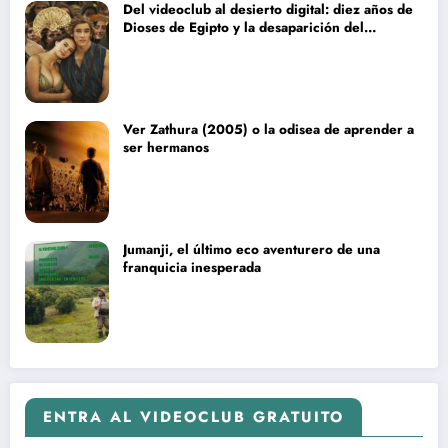
Del videoclub al desierto digital: diez años de
Dioses de Egipto y la desaparición del
blockbuster sin complejos
Ver Zathura (2005) o la odisea de aprender a
ser hermanos
Jumanji, el último eco aventurero de una
franquicia inesperada
ENTRA AL VIDEOCLUB GRATUITO