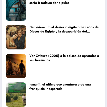
serie B todavía tiene pulso
Del videoclub al desierto digital: diez años de
Dioses de Egipto y la desaparición del
blockbuster sin complejos
Ver Zathura (2005) o la odisea de aprender a
ser hermanos
Jumanji, el último eco aventurero de una
franquicia inesperada