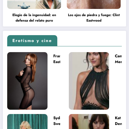
Elogio de la ingenuidad: en
Los ojos de piedra y fuego: Clint
defensa del relato puro
Eastwood
Erotismo y cine
Francesca
Camila
Eastwood y
Mende
la
desnud
melancolía
como T
del legado
en Mast
imposible
del Uni
Sydney
Kat
Sweeney
Dennin