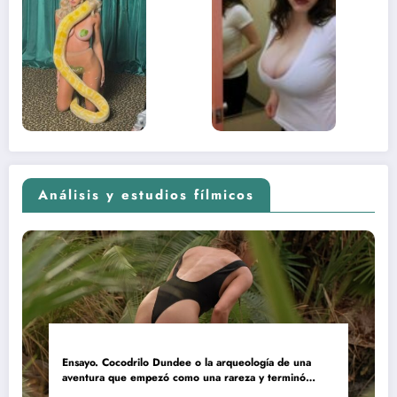
desnuda el
la muje
lado más
apareci
sexual del
donde 
contenido
estaba
adolescente
(Euphoria,
2026)
Análisis y estudios fílmicos
Ensayo. Cocodrilo Dundee o la arqueología de una
aventura que empezó como una rareza y terminó
convertida en reliquia