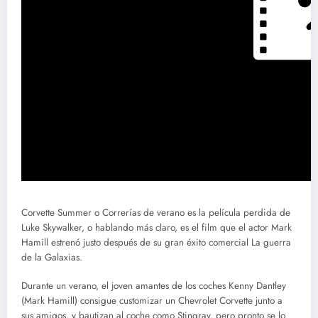
Corvette Summer o Correrías de verano es la película perdida de
Luke Skywalker, o hablando más claro, es el film que el actor Mark
Hamill estrenó justo después de su gran éxito comercial La guerra
de la Galaxias.
Durante un verano, el joven amantes de los coches Kenny Dantley
(Mark Hamill) consigue customizar un Chevrolet Corvette junto a
sus amigos, y bautizan al coche como Stingray, pero pronto se lo