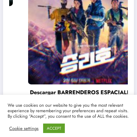
Descargar BARRENDEROS ESPACIALES 2 |
Torrent y Netflix en español + Crítica
We use cookies on our website to give you the most relevant
19/03/2021
lucenpop
experience by remembering your preferences and repeat visits.
By clicking “Accept”, you consent to the use of ALL the cookies.
Cookie settings
ACCEPT