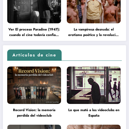
Ver El proceso Paradine (1947):
La vampiresa desnuda: el
cuando el cine todavía confiaba
erotismo poético y la revolución
en la inteligencia del espectador
psicodélica de Jean Rollin
Artículos de cine
Record Vision: la memoria
Lo que mató a los videoclubs en
perdida del videoclub
España