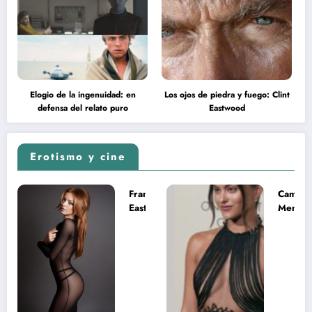
Elogio de la ingenuidad: en
Los ojos de piedra y fuego: Clint
defensa del relato puro
Eastwood
Erotismo y cine
Francesca
Camila
Eastwood y
Mende
la
desnud
melancolía
como T
del legado
en Mast
imposible
del Uni