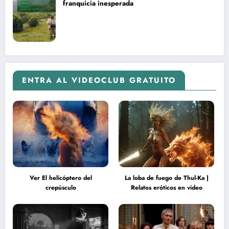
franquicia inesperada
ENTRA AL VIDEOCLUB GRATUITO
Ver El helicóptero del
La loba de fuego de Thul-Ka |
crepúsculo
Relatos eróticos en video