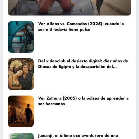
Ver Aliens vs. Comandos (2025): cuando la
serie B todavía tiene pulso
Del videoclub al desierto digital: diez años de
Dioses de Egipto y la desaparición del
blockbuster sin complejos
Ver Zathura (2005) o la odisea de aprender a
ser hermanos
Jumanji, el último eco aventurero de una