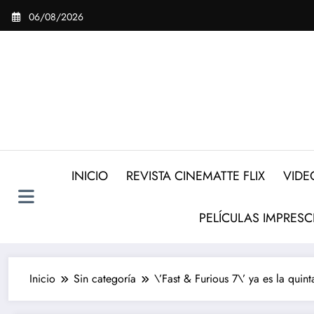
Saltar
06/08/2026
al
contenido
INICIO
REVISTA CINEMATTE FLIX
VIDE
PELÍCULAS IMPRESC
Inicio
Sin categoría
\’Fast & Furious 7\’ ya es la quint