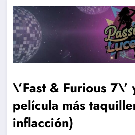
\’Fast & Furious 7\’ 
película más taquiller
inflacción)