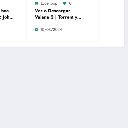
Lucenpop
0
disea
Ver o Descargar
: John
Vaiana 2 | Torrent y
bolo
cines | La gran película
animación de culto
10/08/2024
Disney | *****