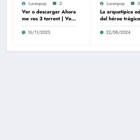
Lucenpop
2
Lucenpop
0
Ver o descargar Ahora
La arquetípica o
me ves 3 torrent | Ver,
del héroe trágico
comprar o descargar
Rambo como sím
by torrent
de la lucha y la
16/11/2025
22/08/2024
alienación en la
modernidad